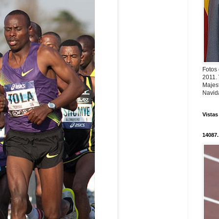
Fotos
2011.
Majest
Navid
Vistas
14087.