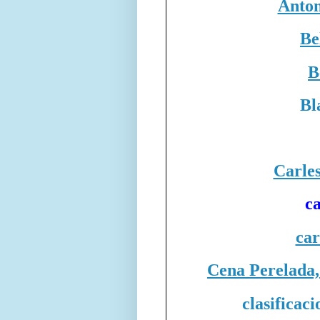
Anton
Be
B
Bl
Carles
ca
car
Cena Perelada,
clasificac