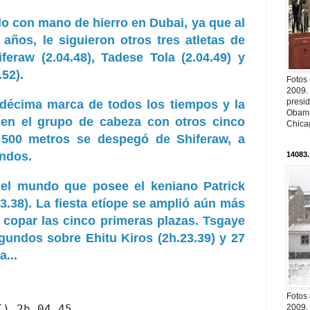
o con mano de hierro en Dubai, ya que al
años, le siguieron otros tres atletas de
feraw (2.04.48), Tadese Tola (2.04.49) y
52).
Fotos
2009.
presi
décima marca de todos los tiempos y la
Obama
 en el grupo de cabeza con otros cinco
Chica
e 500 metros se despegó de Shiferaw, a
undos.
14083.
del mundo que posee el keniano Patrick
.38). La fiesta etíope se amplió aún más
 copar las cinco primeras plazas. Tsgaye
gundos sobre Ehitu Kiros (2h.23.39) y 27
...
Fotos
) 2h.04.45

2009.