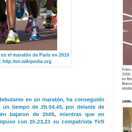
 en el maratón de París en 2010
 http://en.wikipedia.org
Fotos
2009.
en Ber
Blanc
obstá
, debutante en un maratón, ha conseguido
14086.
n un tiempo de 2h.04.45, por delante de
ién bajaron de 2h05, mientras que en
mpuso con 2h.23.23 su compatriota Tirfi