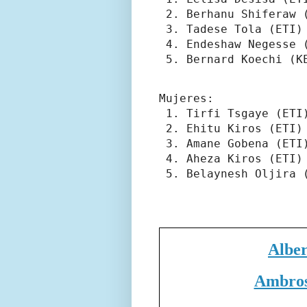
 2. Berhanu Shiferaw (
 3. Tadese Tola (ETI) 
 4. Endeshaw Negesse (
Mujeres:

 1. Tirfi Tsgaye (ETI)
 2. Ehitu Kiros (ETI) 
 3. Amane Gobena (ETI)
 4. Aheza Kiros (ETI) 
 5. Belaynesh Oljira 
Albe
Ambros