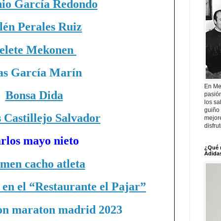
io García Redondo
lén Perales Ruiz
elete Mekonen
as García Marín
En Me
Bonsa Dida
pasió
los sa
guiño 
 Castillejo Salvador
mejor
disfru
rlos mayo nieto
¿Qué 
Adidas
men cacho atleta
 en el “Restaurante el Pajar”
ion maraton madrid 2023