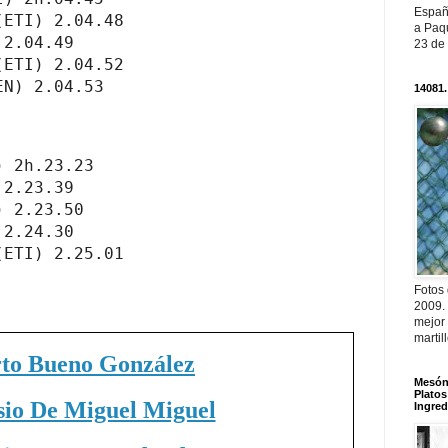
Españ
ETI) 2.04.48

a Paqu
2.04.49

23 de
ETI) 2.04.52

14081.
 2h.23.23

2.23.39

 2.23.50

2.24.30

(ETI) 2.25.01
Fotos
2009.
mejor
martil
rto Bueno González
Mesón 
Platos
io De Miguel Miguel
Ingred