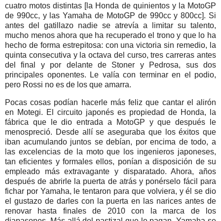
cuatro motos distintas [la Honda de quinientos y la MotoGP
de 990cc, y las Yamaha de MotoGP de 990cc y 800cc]. Si
antes del gatillazo nadie se atrevía a limitar su talento,
mucho menos ahora que ha recuperado el trono y que lo ha
hecho de forma estrepitosa: con una victoria sin remedio, la
quinta consecutiva y la octava del curso, tres carreras antes
del final y por delante de Stoner y Pedrosa, sus dos
principales oponentes. Le valía con terminar en el podio,
pero Rossi no es de los que amarra.
Pocas cosas podían hacerle más feliz que cantar el alirón
en Motegi. El circuito japonés es propiedad de Honda, la
fábrica que le dio entrada a MotoGP y que después le
menospreció. Desde allí se aseguraba que los éxitos que
iban acumulando juntos se debían, por encima de todo, a
las excelencias de la moto que los ingenieros japoneses,
tan eficientes y formales ellos, ponían a disposición de su
empleado más extravagante y disparatado. Ahora, años
después de abrirle la puerta de atrás y ponérselo fácil para
fichar por Yamaha, le tentaron para que volviera, y él se dio
el gustazo de darles con la puerta en las narices antes de
renovar hasta finales de 2010 con la marca de los
diapasones. Más allá del pastizal que le pagan, Yamaha se