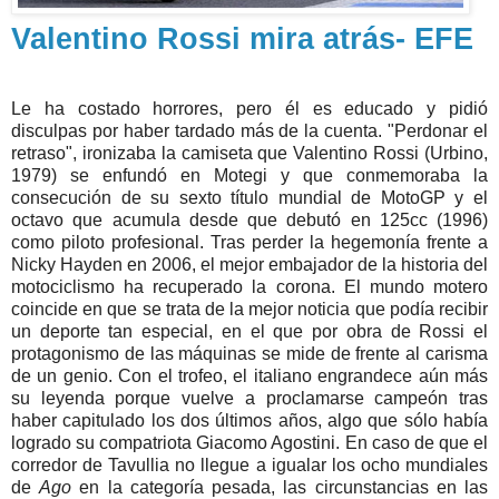
Valentino Rossi mira atrás- EFE
Le ha costado horrores, pero él es educado y pidió
disculpas por haber tardado más de la cuenta. "Perdonar el
retraso", ironizaba la camiseta que Valentino Rossi (Urbino,
1979) se enfundó en Motegi y que conmemoraba la
consecución de su sexto título mundial de MotoGP y el
octavo que acumula desde que debutó en 125cc (1996)
como piloto profesional. Tras perder la hegemonía frente a
Nicky Hayden en 2006, el mejor embajador de la historia del
motociclismo ha recuperado la corona. El mundo motero
coincide en que se trata de la mejor noticia que podía recibir
un deporte tan especial, en el que por obra de Rossi el
protagonismo de las máquinas se mide de frente al carisma
de un genio. Con el trofeo, el italiano engrandece aún más
su leyenda porque vuelve a proclamarse campeón tras
haber capitulado los dos últimos años, algo que sólo había
logrado su compatriota Giacomo Agostini. En caso de que el
corredor de Tavullia no llegue a igualar los ocho mundiales
de
Ago
en la categoría pesada, las circunstancias en las