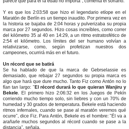
parece que para él la edad no importa", comenta el soriano.
Y es que los 2:03:58 que hizo el legendario etíope en el
Maratón de Berlín es un tiempo inaudito. Por primera vez en
la historia se bajaba de 2:04 horas y pulverizaba su propia
marca por 27 segundos. Hizo cosas increíbles, como correr
del kilómetro 35 al 40 en 14:29, a un ritmo estratosfético de
2:54 el kilómetro. Los límites del ser humano volvían a
relativizarse, como, según profetizan nuestros dos
campeones, ocurrirá más en el futuro.
Un récord que se batirá
Se ha hablado de que la marca de Gebrselassie es
demasiado, que rebajar 27 segundos su propia marca es
algo que hará que dure mucho. Tanto Fiz como Antón no lo
fían tan largo: "
El récord durará lo que quieran Wanjiru y
Bekele
. El primero hizo 2:06:32 en los Juegos de Pekín
corriendo mucho tiempo solo, sin liebres y con un 70% de
humedad y 30 grados de temperatura. Bekele está haciendo
ritmos infernales, cuando se pase al maratón veremos qué
ocurre", dice Fiz. Para Antón, Bekele es el hombre: "Él va a
arañarle muchos segundos al récord cuando se pase a la
distancia", señala.