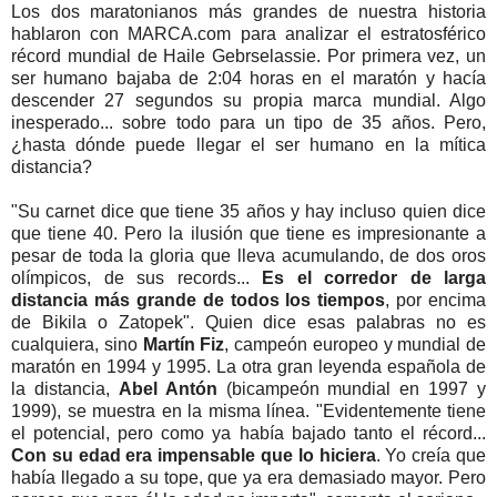
Los dos maratonianos más grandes de nuestra historia
hablaron con MARCA.com para analizar el estratosférico
récord mundial de Haile Gebrselassie. Por primera vez, un
ser humano bajaba de 2:04 horas en el maratón y hacía
descender 27 segundos su propia marca mundial. Algo
inesperado... sobre todo para un tipo de 35 años. Pero,
¿hasta dónde puede llegar el ser humano en la mítica
distancia?
"Su carnet dice que tiene 35 años y hay incluso quien dice
que tiene 40. Pero la ilusión que tiene es impresionante a
pesar de toda la gloria que lleva acumulando, de dos oros
olímpicos, de sus records...
Es el corredor de larga
distancia más grande de todos los tiempos
, por encima
de Bikila o Zatopek". Quien dice esas palabras no es
cualquiera, sino
Martín Fiz
, campeón europeo y mundial de
maratón en 1994 y 1995. La otra gran leyenda española de
la distancia,
Abel Antón
(bicampeón mundial en 1997 y
1999), se muestra en la misma línea. "Evidentemente tiene
el potencial, pero como ya había bajado tanto el récord...
Con su edad era impensable que lo hiciera
. Yo creía que
había llegado a su tope, que ya era demasiado mayor. Pero