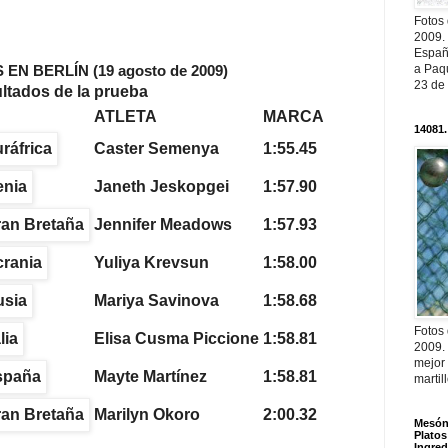
Fotos
2009.
Españ
EN BERLÍN (19 agosto de 2009)
a Paqu
23 de
ltados de la prueba
ATLETA
MARCA
14081.
Caster Semenya
1:55.45
Janeth Jeskopgei
1:57.90
Jennifer Meadows
1:57.93
Yuliya Krevsun
1:58.00
Mariya Savinova
1:58.68
Fotos
Elisa Cusma Piccione
1:58.81
2009.
mejor
Mayte Martínez
1:58.81
martil
Marilyn Okoro
2:00.32
Mesón 
Platos
Ingred