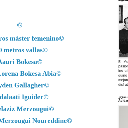
©
ros máster femenino
©
0 metros vallas
©
Aauri Bokesa
©
En Me
pasió
los sa
Lorena Bokesa Abia
©
guiño 
mejor
yden Gallagher
©
disfru
dalaati Iguider
©
¿Qué 
Adidas
laziz Merzougui
©
 Merzougui Noureddine
©