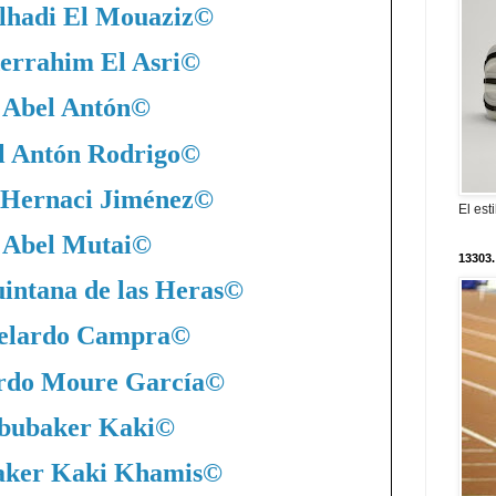
lhadi El Mouaziz
©
errahim El Asri
©
Abel Antón
©
l Antón Rodrigo
©
 Hernaci Jiménez
©
El est
Abel Mutai
©
13303.
intana de las Heras
©
elardo Campra
©
rdo Moure García
©
bubaker Kaki
©
ker Kaki Khamis
©