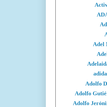
Acti
ADA
Ad
Adel
Adel
Adelaid
adida
Adolfo 
Adolfo Gutié
Adolfo Jeró