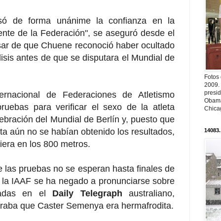
só de forma unánime la confianza en la
dente de la Federación", se aseguró desde el
sar de que Chuene reconoció haber ocultado
lisis antes de que se disputara el Mundial de
Fotos
2009.
presi
ternacional de Federaciones de Atletismo
Obama
ruebas para verificar el sexo de la atleta
Chica
lebración del Mundial de Berlín y, puesto que
a aún no se habían obtenido los resultados,
14083.
iera en los 800 metros.
e las pruebas no se esperan hasta finales de
, la IAAF se ha negado a pronunciarse sobre
icadas en el
Daily Telegraph
australiano,
guraba que Caster Semenya era hermafrodita.