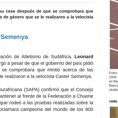
ó su cese después de que se comprobara que
 de género que se le realizaron a la velocista
r Semenya
ración de Atletismo de Sudáfrica,
Leonard
rgo a pesar de que el gobierno del país pidió
se comprobara que mintió acerca de las
Fotos
e realizaron a la velocista Caster Semenya.
2009.
en Ber
Blanc
urafricana (SAPA) confirmó que el Consejo
obstá
antener al frente de la Federación a Chuene
14086.
 que rodeó a las pruebas realizadas sobre la
proclamara campeona del mundo de los 800