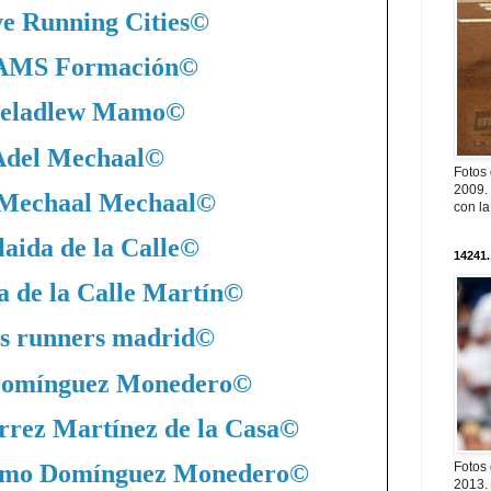
ve Running Cities
©
MS Formación
©
eladlew Mamo
©
Adel Mechaal
©
Fotos
2009. 
 Mechaal Mechaal
©
con l
aida de la Calle
©
14241.
a de la Calle Martín
©
s runners madrid
©
Domínguez Monedero
©
rrez Martínez de la Casa
©
nimo Domínguez Monedero
©
Fotos
2013. 