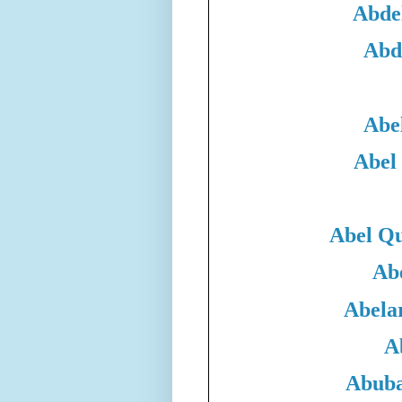
Abde
Abd
Abe
Abel
Abel Qu
Ab
Abela
A
Abuba