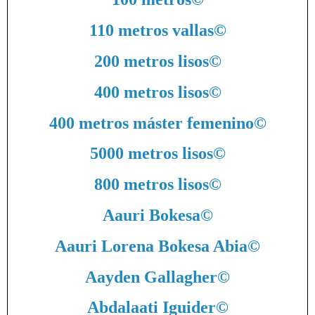
110 metros vallas
©
200 metros lisos
©
400 metros lisos
©
400 metros máster femenino
©
5000 metros lisos
©
800 metros lisos
©
Aauri Bokesa
©
Aauri Lorena Bokesa Abia
©
Aayden Gallagher
©
Abdalaati Iguider
©