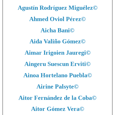
Agustín Rodríguez Miguélez
©
Ahmed Oviol Pérez
©
Aicha Bani
©
Aida Valiño Gómez
©
Aimar Irigoien Jauregi
©
Aingeru Suescun Erviti
©
Ainoa Hortelano Puebla
©
Airine Palsyte
©
Aitor Fernández de la Coba
©
Aitor Gómez Vera
©