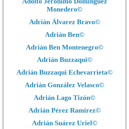
Adolfo Jerónimo Domínguez
Monedero
©
Adrián Álvarez Bravo
©
Adrián Ben
©
Adrián Ben Montenegro
©
Adrián Buzzaqui
©
Adrián Buzzaqui Echevarrieta
©
Adrián González Velasco
©
Adrián Lago Tizón
©
Adrián Pérez Ramírez
©
Adrián Suárez Uriel
©