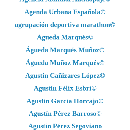
Agenda Urbana Española
©
agrupación deportiva marathon
©
Águeda Marqués
©
Águeda Marqués Muñoz
©
Águeda Muñoz Marqués
©
Agustín Cañizares López
©
Agustín Félix Esbrí
©
Agustín García Horcajo
©
Agustín Pérez Barroso
©
Agustín Pérez Segoviano