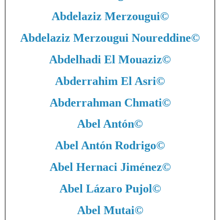
Abdelaziz Merzougui
©
Abdelaziz Merzougui Noureddine
©
Abdelhadi El Mouaziz
©
Abderrahim El Asri
©
Abderrahman Chmati
©
Abel Antón
©
Abel Antón Rodrigo
©
Abel Hernaci Jiménez
©
Abel Lázaro Pujol
©
Abel Mutai
©