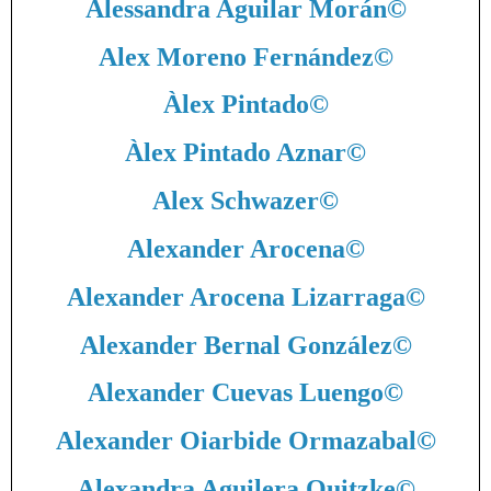
Alessandra Aguilar Morán
©
Alex Moreno Fernández
©
Àlex Pintado
©
Àlex Pintado Aznar
©
Alex Schwazer
©
Alexander Arocena
©
Alexander Arocena Lizarraga
©
Alexander Bernal González
©
Alexander Cuevas Luengo
©
Alexander Oiarbide Ormazabal
©
Alexandra Aguilera Quitzke
©