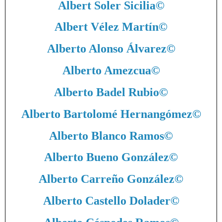
Albert Soler Sicilia
©
Albert Vélez Martín
©
Alberto Alonso Álvarez
©
Alberto Amezcua
©
Alberto Badel Rubio
©
Alberto Bartolomé Hernangómez
©
Alberto Blanco Ramos
©
Alberto Bueno González
©
Alberto Carreño González
©
Alberto Castello Dolader
©