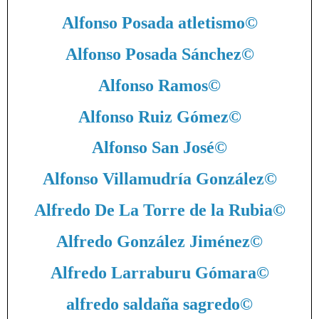
Alfonso Posada atletismo
©
Alfonso Posada Sánchez
©
Alfonso Ramos
©
Alfonso Ruiz Gómez
©
Alfonso San José
©
Alfonso Villamudría González
©
Alfredo De La Torre de la Rubia
©
Alfredo González Jiménez
©
Alfredo Larraburu Gómara
©
alfredo saldaña sagredo
©