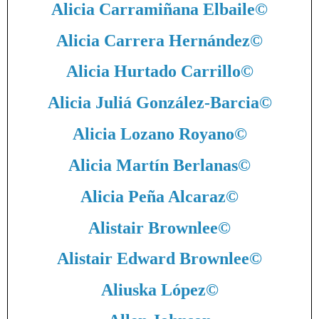
Alicia Carramiñana Elbaile
©
Alicia Carrera Hernández
©
Alicia Hurtado Carrillo
©
Alicia Juliá González-Barcia
©
Alicia Lozano Royano
©
Alicia Martín Berlanas
©
Alicia Peña Alcaraz
©
Alistair Brownlee
©
Alistair Edward Brownlee
©
Aliuska López
©