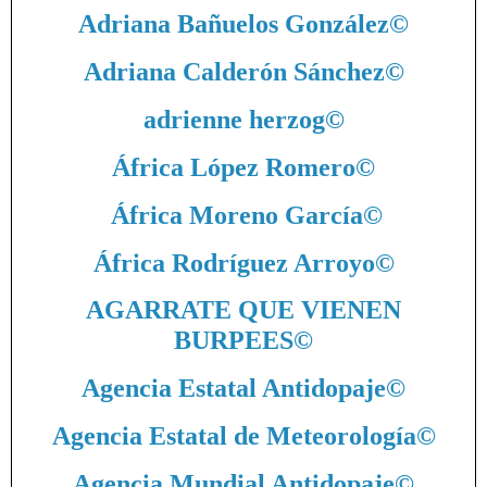
Adriana Bañuelos González
©
Adriana Calderón Sánchez
©
adrienne herzog
©
África López Romero
©
África Moreno García
©
África Rodríguez Arroyo
©
AGARRATE QUE VIENEN
BURPEES
©
Agencia Estatal Antidopaje
©
Agencia Estatal de Meteorología
©
Agencia Mundial Antidopaje
©