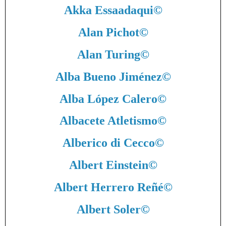
Akka Essaadaqui
©
Alan Pichot
©
Alan Turing
©
Alba Bueno Jiménez
©
Alba López Calero
©
Albacete Atletismo
©
Alberico di Cecco
©
Albert Einstein
©
Albert Herrero Reñé
©
Albert Soler
©