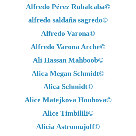
Alfredo Pérez Rubalcaba
©
alfredo saldaña sagredo
©
Alfredo Varona
©
Alfredo Varona Arche
©
Ali Hassan Mahboob
©
Alica Megan Schmidt
©
Alica Schmidt
©
Alice Matejkova Houhova
©
Alice Timbilili
©
Alicia Astromujoff
©