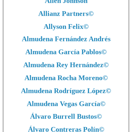
Allen Johnson
Allianz Partners
©
Allyson Felix
©
Almudena Fernández Andrés
Almudena García Pablos
©
Almudena Rey Hernández
©
Almudena Rocha Moreno
©
Almudena Rodríguez López
©
Almudena Vegas García
©
Álvaro Burrell Bustos
©
Álvaro Contreras Polín
©