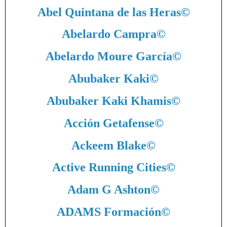
Abel Quintana de las Heras
©
Abelardo Campra
©
Abelardo Moure García
©
Abubaker Kaki
©
Abubaker Kaki Khamis
©
Acción Getafense
©
Ackeem Blake
©
Active Running Cities
©
Adam G Ashton
©
ADAMS Formación
©