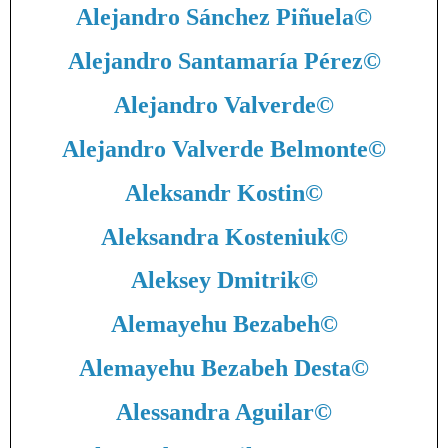
Alejandro Sánchez Piñuela
©
Alejandro Santamaría Pérez
©
Alejandro Valverde
©
Alejandro Valverde Belmonte
©
Aleksandr Kostin
©
Aleksandra Kosteniuk
©
Aleksey Dmitrik
©
Alemayehu Bezabeh
©
Alemayehu Bezabeh Desta
©
Alessandra Aguilar
©