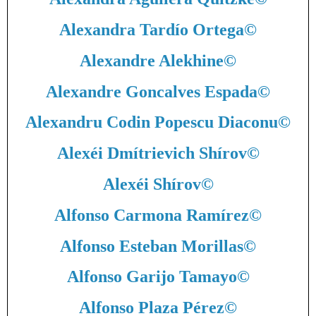
Alexandra Tardío Ortega
©
Alexandre Alekhine
©
Alexandre Goncalves Espada
©
Alexandru Codin Popescu Diaconu
©
Alexéi Dmítrievich Shírov
©
Alexéi Shírov
©
Alfonso Carmona Ramírez
©
Alfonso Esteban Morillas
©
Alfonso Garijo Tamayo
©
Alfonso Plaza Pérez
©