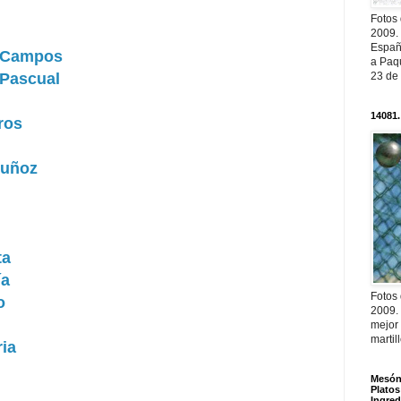
Fotos
2009.
Españ
a Campos
a Paqu
 Pascual
23 de
14081.
ros
Muñoz
ta
ía
Fotos
o
2009.
mejor
martil
ria
Mesón 
Platos
Ingred