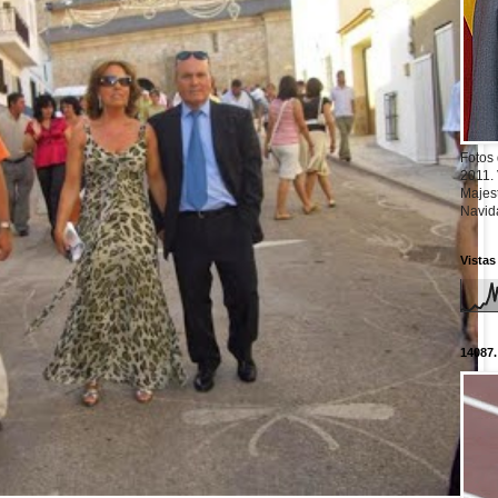
Fotos
2011.
Majest
Navid
Vistas
14087.