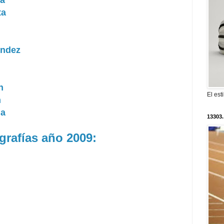
ta
ández
n
El est
n
da
13303.
grafías año 2009: