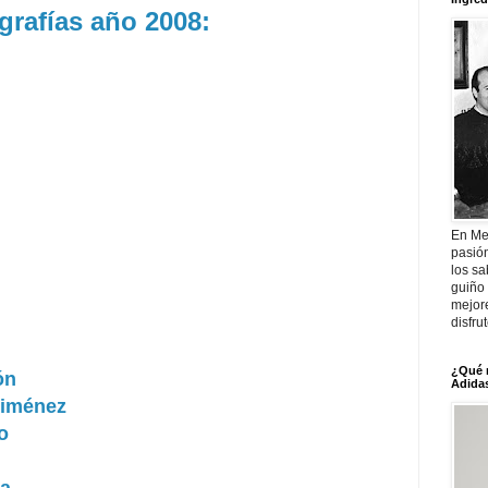
grafías año 2008:
En Me
pasió
los sa
guiño 
mejor
disfru
¿Qué 
ón
Adidas
Jiménez
o
na