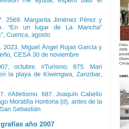
presión me ayuda; espero batir el
. 2569. Margarita Jiménez Pérez y
no. “En un lugar de La Mancha”
”, Cuenca, agosto
Fotos
 2023. Miguel Ángel Rojas García y
2009.
ueño, CESA 30 de noviembre
presi
Obama
Chica
7, octubre. #Turismo. 875. Mari
en la playa de Kiwengwa, Zanzibar,
14083.
 #Atletismo. 687. Joaquín Cabello
ago Moratilla Hontoria (d), antes de la
- San Sebastián
grafías año 2007