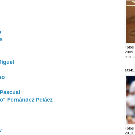
o
e
Fotos
2009. 
con l
Miguel
14241.
so
 Pascual
lo" Fernández Peláez
Fotos
e
2013. 