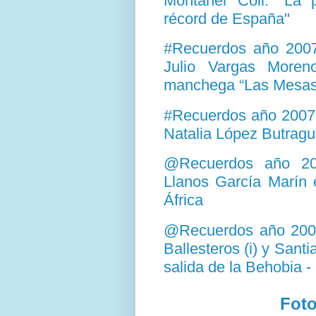
Montaner Coll: "La 
récord de España"
#Recuerdos año 2007
Julio Vargas More
manchega “Las Mesas
#Recuerdos año 2007.
Natalia López Butrag
@Recuerdos año 200
Llanos García Marín 
África
@Recuerdos año 2007.
Ballesteros (i) y Santi
salida de la Behobia 
Foto