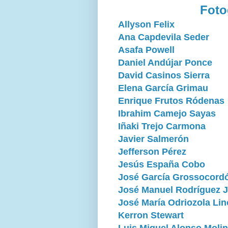
Foto
Allyson Felix
Ana Capdevila Seder
Asafa Powell
Daniel Andújar Ponce
David Casinos Sierra
Elena García Grimau
Enrique Frutos Ródenas
Ibrahim Camejo Sayas
Iñaki Trejo Carmona
Javier Salmerón
Jefferson Pérez
Jesús España Cobo
José García Grossocord
José Manuel Rodríguez 
José María Odriozola Lin
Kerron Stewart
Luis Miguel Alonso Moli