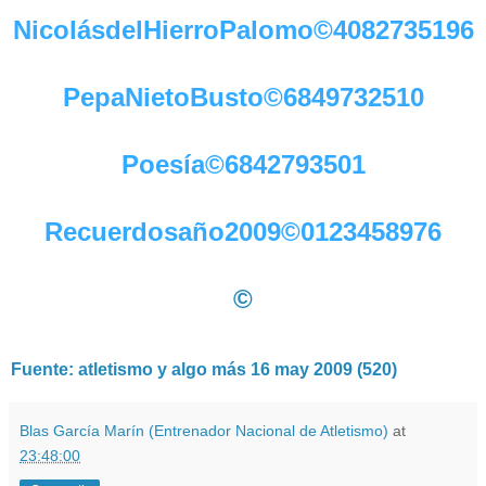
NicolásdelHierroPalomo©4082735196
PepaNietoBusto©6849732510
Poesía©6842793501
Recuerdosaño2009©0123458976
©
Fuente: atletismo y algo más 16 may 2009 (520)
Blas García Marín (Entrenador Nacional de Atletismo)
at
23:48:00