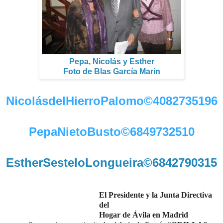
Pepa, Nicolás y Esther
Foto de Blas García Marín
NicolásdelHierroPalomo©4082735196
PepaNietoBusto©6849732510
EstherSesteloLongueira©6842790315
El Presidente y la Junta Directiva
del
Hogar de Ávila en Madrid