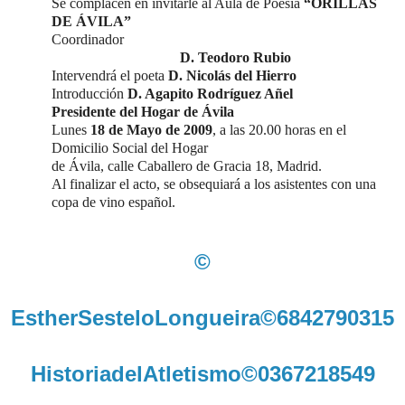
Se complacen en invitarle al Aula de Poesía
“ORILLAS
DE ÁVILA”
Coordinador
D. Teodoro Rubio
Intervendrá el poeta
D. Nicolás del Hierro
Introducción
D. Agapito Rodríguez Añel
Presidente del Hogar de Ávila
Lunes
18 de Mayo de
2009
, a
las 20.00 horas en el
Domicilio Social del Hogar
de Ávila, calle Caballero de Gracia 18, Madrid.
Al finalizar el acto, se obsequiará a los asistentes con una
copa de vino español.
©
EstherSesteloLongueira©6842790315
HistoriadelAtletismo©0367218549