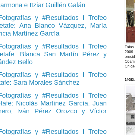
armona e Itziar Guillén Galán
Fotografías y #Resultados I Trofeo
Getafe: Ana Blanco Vázquez, María
ricia Martínez García
Fotografías y #Resultados I Trofeo
Fotos
2009.
Getafe: Blanca San Martín Pérez y
presi
ández Bello
Obama
Chica
Fotografías y #Resultados I Trofeo
14083.
tafe: Sara Morales Sánchez
Fotografías y #Resultados I Trofeo
tafe: Nicolás Martínez García, Juan
ero, Iván Pérez Orozco y Víctor
Fotografías y #Resultados I Trofeo