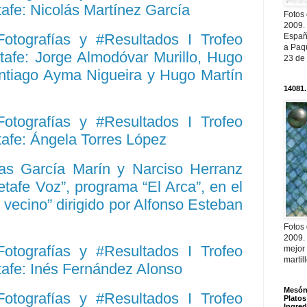
tafe: Nicolás Martínez García
Fotos
2009.
Fotografías y #Resultados I Trofeo
Españ
a Paqu
tafe: Jorge Almodóvar Murillo, Hugo
23 de
ntiago Ayma Nigueira y Hugo Martín
14081.
Fotografías y #Resultados I Trofeo
tafe: Ángela Torres López
las García Marín y Narciso Herranz
tafe Voz”, programa “El Arca”, en el
 vecino” dirigido por Alfonso Esteban
Fotos
2009.
Fotografías y #Resultados I Trofeo
mejor
martil
tafe: Inés Fernández Alonso
Mesón 
Fotografías y #Resultados I Trofeo
Platos
Ingred