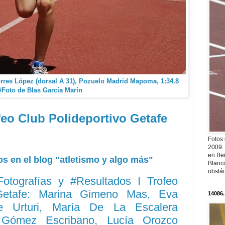
orres López (dorsal A 31), Pozuelo Madrid Mapoma, 1:34.8
#Foto de Blas García Marín
feo Club Polideportivo Getafe
Fotos
2009.
en Ber
s en el blog "atletismo y algo más"
Blanc
obstá
Fotografías y #Resultados I Trofeo
 Getafe: Marina Gimeno Mas, Eva
14086.
 Urturi, María De La Escalera
 Gómez Escribano, Lucía Orozco