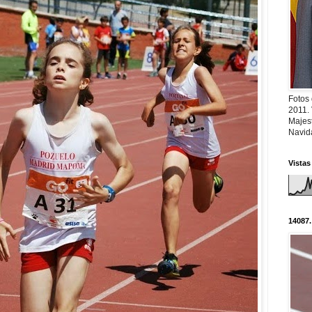
Fotos
2011.
Majest
Navid
Vistas
14087.