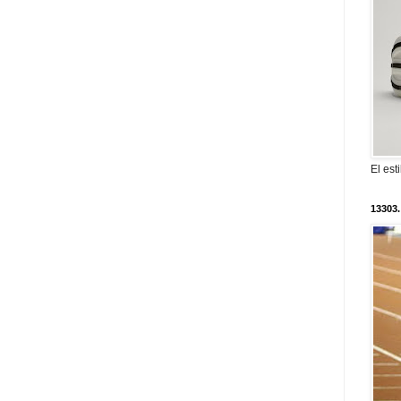
El est
13303.