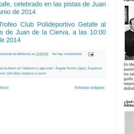
tafe, celebrado en las pistas de Juan
junio de 2014
Trofeo Club Polideportivo Getafe al
tas de Juan de la Cierva, a las 10:00
 de 2014
acional de Atletismo)
at
13:58:00
No hay comentarios:
En Me
arcía Marín en “atletismo y algo más”
,
Ángela Torres López
,
Si quieres
pasió
 vivir 100 años empieza a correr
los sa
guiño 
mejor
Inicio
Entradas antiguas
disfru
¿Qué 
Adidas