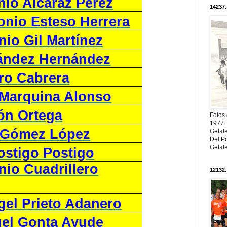
nio Alcaraz Pérez
14237.
onio Esteso Herrera
io Gil Martínez
ández Hernández
ro Cabrera
Marquina Alonso
ón Ortega
Fotos
1977. 
 Gómez López
Getaf
Del Po
Getaf
ostigo Postigo
nio Cuadrillero
12132.
gel Prieto Adanero
el Gonta Ayude