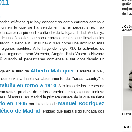
011
guiño 
mejor
disfru
o
lidades atléticas que hoy conocemos como carreras campo a
¿Qué 
omún en lo que se ha venido en llamar pedestrismo. Hay
Adidas
 la carrera a pie en España desde la lejana Edad Media, ya
 de un oficio (los famosos carteros reales que llevaban las
Aragón, Valencia y Cataluña) o bien como una actividad más
 algunos pueblos. A lo largo del siglo XIX la actividad se
res en regiones como Valencia, Aragón, País Vasco o Navarra
 XX cuando el pedestrismo comienza a ser considerado un
Alberto Maluquer
oge en el libro de
"Carreras a pie",
 comienza a hablarse abiertamente de "cross country" o
taluña en torno a 1910
. A lo largo de los meses de
an varias pruebas de estas características, algunas incluso
eses. Mientras, en Madrid la primera carrera de la que se tiene
do en 1905
Manuel Rodríguez
por iniciativa de
lético de Madrid
, entidad que había sido fundada dos
El est
14081.