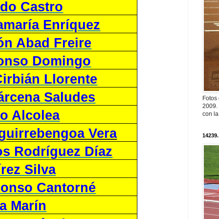
do Castro
amaría Enríquez
n Abad Freire
lonso Domingo
irbián Llorente
árcena Saludes
Fotos
2009. 
o Alcolea
con l
guirrebengoa Vera
14239.
os Rodríguez Díaz
rez Silva
onso Cantorné
a Marín