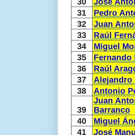
30
José Anto
31
Pedro Ant
32
Juan Anton
33
Raúl Fern
34
Miguel Mo
35
Fernando 
36
Raúl Arag
37
Alejandro
38
Antonio P
Juan Anto
39
Barranco
40
Miguel Án
41
José Manu