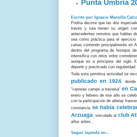
Punta Umbría 2
Escrito por: Ignacio Mansilla Calz
Podría decirse que las dos especia
través y ruta tienen su origen c
antecedentes remotos que hablan de
sea como práctica para el ejercicio
cartas corriendo principalmente en 
dentro del programa de festejos de
intensifica con retos entre corredo
aunque es a principios del siglo
deporte y practicado con regularidad.
Toda esta primitiva actividad se rec
publicado en 1924
, donde
en Ca
"carreras campo a traviesa"
enero y febrero de ese año se celebr
con la participación de atletas franc
se había celebra
constancia
Arzuaga
club At
, vinculado al
años antes...
Seguir leyendo en...