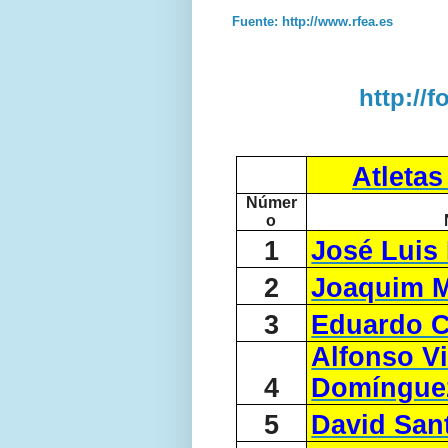
Fuente: http://www.rfea.es
http://
Atleta
Númer
o
1
José Luis
2
Joaquim 
3
Eduardo C
Alfonso Vi
4
Domíngue
5
David San