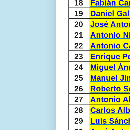
18
Fabián C
19
Daniel Gal
20
José Anto
21
Antonio N
22
Antonio C
23
Enrique P
24
Miguel Án
25
Manuel Ji
26
Roberto 
27
Antonio A
28
Carlos Al
29
Luis Sánc