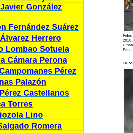
 Javier González
n Fernández Suárez
Fotos
 Álvarez Herrero
2016.
Urban
o Lombao Sotuela
Enriqu
 la Cámara Perona
14072.
 Campomanes Pérez
inas Palazón
 Pérez Castellanos
ca Torres
iozola Lino
Salgado Romera