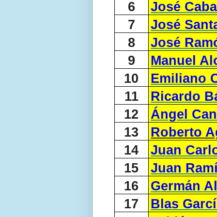
6
José Caba
7
José Sant
8
José Ramó
9
Manuel A
10
Emiliano C
11
Ricardo B
12
Ángel Can
13
Roberto A
14
Juan Carl
15
Juan Ramí
16
Germán Al
17
Blas Garcí