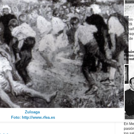
Fotos
2009.
Españ
a Paqu
23 de
Mesón 
Platos
Ingred
Zuloaga
Foto: http://www.rfea.es
En Me
pasió
los sa