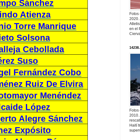
ampo Sánchez
indo Atienza
Fotos
2020.
Atleti
nio Torre Manrique
en el 
Cierva
ieto Solsona
alleja Cebollada
14238.
érez Suso
gel Fernández Cobo
ménez Ruiz De Elvira
Sotomayor Menéndez
lcaide López
Fotos
2010. 
berto Alegre Sánchez
resca
Haití
hez Expósito
superv