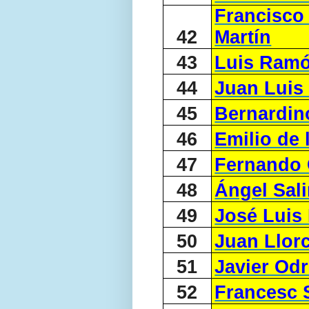
Francisco
42
Martín
43
Luis Ramó
44
Juan Luis
45
Bernardin
46
Emilio de
47
Fernando
48
Ángel Sal
49
José Luis
50
Juan Llor
51
Javier Odr
52
Francesc 