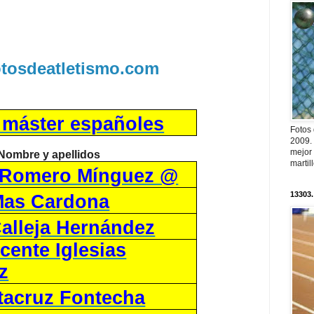
fotosdeatletismo.com
s máster españoles
Fotos
2009.
mejor
Nombre y apellidos
martil
 Romero Mínguez @
13303.
Mas Cardona
alleja Hernández
cente Iglesias
z
tacruz Fontecha