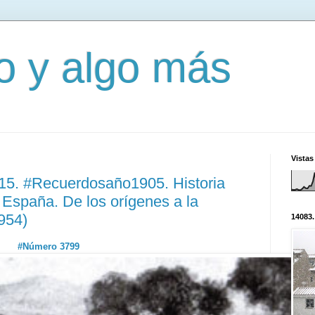
mo y algo más
Vistas
815. #Recuerdosaño1905. Historia
 España. De los orígenes a la
954)
14083.
#Número 3799