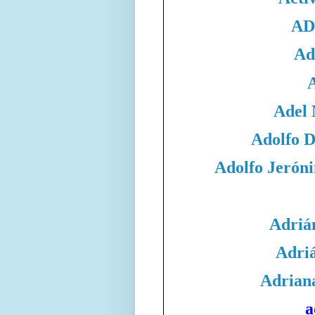
AD
Ad
Adel
Adolfo 
Adolfo Jeró
Adriá
Adri
Adrian
a