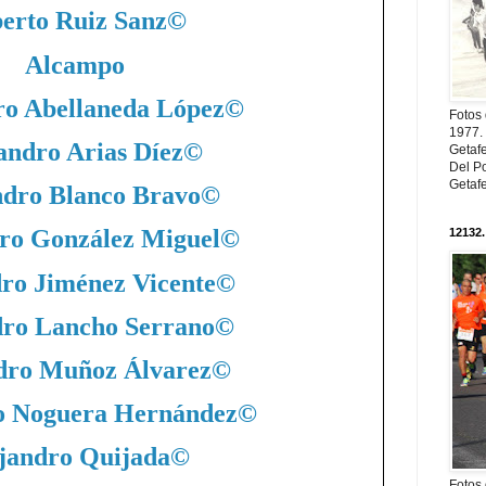
erto Ruiz Sanz
©
Alcampo
ro Abellaneda López
©
Fotos
1977. 
andro Arias Díez
©
Getaf
Del Po
Getaf
ndro Blanco Bravo
©
ro González Miguel
©
12132.
ro Jiménez Vicente
©
dro Lancho Serrano
©
dro Muñoz Álvarez
©
o Noguera Hernández
©
jandro Quijada
©
Fotos