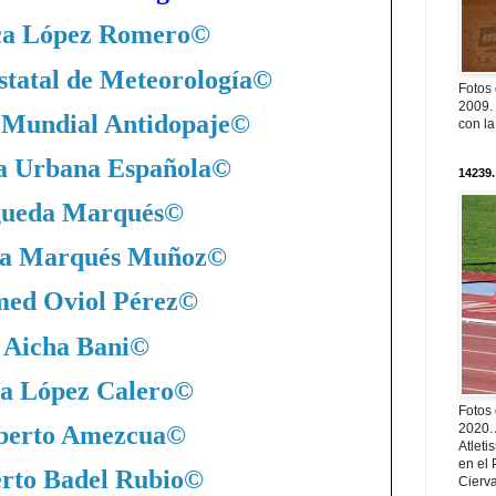
ca López Romero
©
statal de Meteorología
©
Fotos
2009. 
 Mundial Antidopaje
©
con l
a Urbana Española
©
14239.
ueda Marqués
©
a Marqués Muñoz
©
ed Oviol Pérez
©
Aicha Bani
©
a López Calero
©
Fotos
2020.
berto Amezcua
©
Atleti
en el 
rto Badel Rubio
©
Cierva