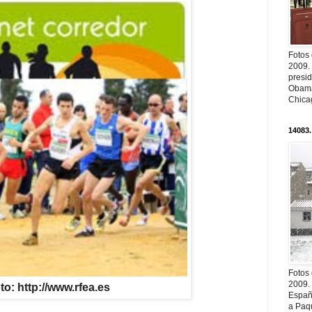
Fotos
2009.
presi
Obama
Chica
14083.
Fotos
2009.
to: http://www.rfea.es
Españ
a Paqu