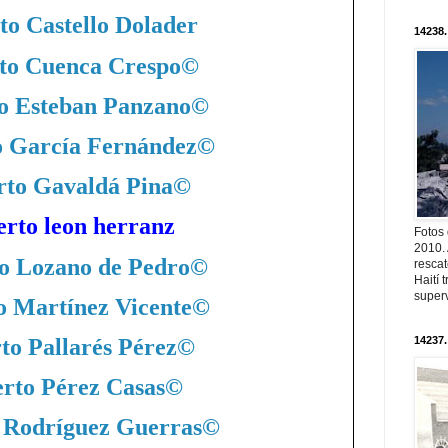
to Castello Dolader
14238.
to Cuenca Crespo
©
o Esteban Panzano
©
o García Fernández
©
rto Gavaldá Pina
©
erto leon herranz
Fotos
2010. 
o Lozano de Pedro
©
resca
Haití
superv
o Martínez Vicente
©
to Pallarés Pérez
©
14237.
rto Pérez Casas
©
 Rodríguez Guerras
©