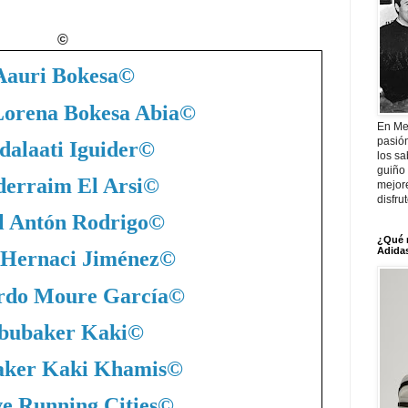
©
Aauri Bokesa
©
Lorena Bokesa Abia
©
En Me
pasió
dalaati Iguider
©
los sa
guiño 
erraim El Arsi
©
mejor
disfru
l Antón Rodrigo
©
¿Qué 
Adidas
 Hernaci Jiménez
©
rdo Moure García
©
bubaker Kaki
©
ker Kaki Khamis
©
ve Running Cities
©