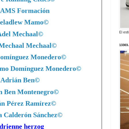
AMS Formación
eladlew Mamo
©
Adel Mechaal
©
El est
 Mechaal Mechaal
©
13303.
Domínguez Monedero
©
nimo Domínguez Monedero
©
Adrián Ben
©
n Ben Montenegro
©
án Pérez Ramírez
©
a Calderón Sánchez
©
drienne herzog