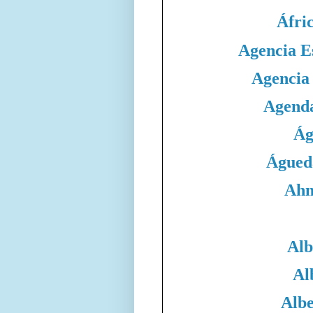
Áfri
Agencia E
Agencia
Agend
Ág
Águed
Ahm
Alb
Al
Albe