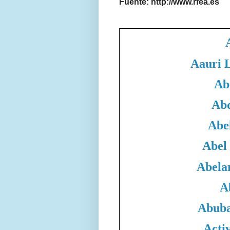
Fuente: http://www.rfea.es
Aauri 
Ab
Abd
Abe
Abel
Abela
A
Abuba
Acti