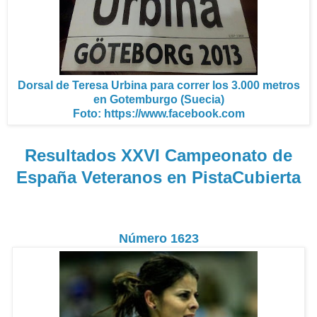
Dorsal de Teresa Urbina para correr los 3.000 metros
en Gotemburgo (Suecia)
Foto: https://www.facebook.com
Resultados XXVI Campeonato de
España Veteranos en PistaCubierta
Número 1623