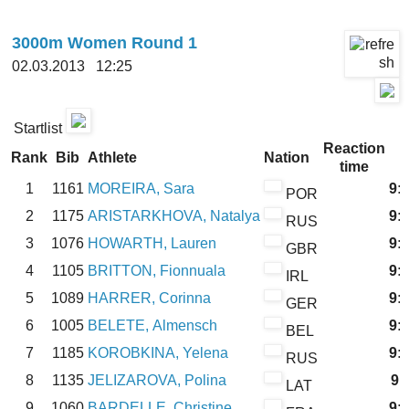
3000m Women Round 1
02.03.2013 12:25
Startlist
Reaction
Rank
Bib
Athlete
Nation
R
time
1
1161
MOREIRA, Sara
9:
POR
2
1175
ARISTARKHOVA, Natalya
9:
RUS
3
1076
HOWARTH, Lauren
9:
GBR
4
1105
BRITTON, Fionnuala
9:
IRL
5
1089
HARRER, Corinna
9:
GER
6
1005
BELETE, Almensch
9:
BEL
7
1185
KOROBKINA, Yelena
9:
RUS
8
1135
JELIZAROVA, Polina
9:
LAT
9
1060
BARDELLE, Christine
9: