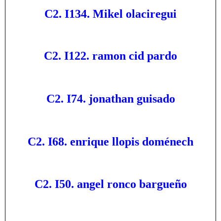
C2. I134. Mikel olaciregui
C2. I122. ramon cid pardo
C2. I74. jonathan guisado
C2. I68. enrique llopis doménech
C2. I50. angel ronco bargueño