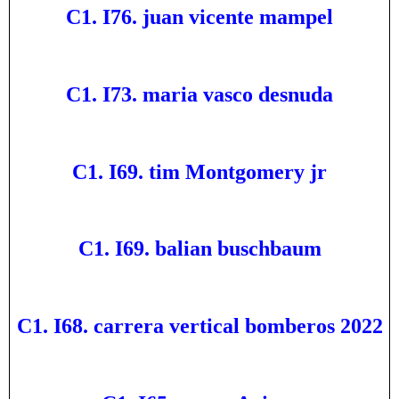
C1. I76. juan vicente mampel
C1. I73. maria vasco desnuda
C1. I69. tim Montgomery jr
C1. I69. balian buschbaum
C1. I68. carrera vertical bomberos 2022