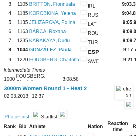
3
1105
BRITTON, Fionnuala
9:03.
IRL
4
1185
KOROBKINA, Yelena
9:04.
RUS
5
1135
JELIZAROVA, Polina
9:05.
LAT
6
1163
BÂRCA, Roxana
9:09.
ROU
7
1235
KARAKAYA, Dudu
9:09.
TUR
8
1044
GONZÁLEZ, Paula
9:17
ESP
9
1220
FOUGBERG, Charlotta
9:21.
SWE
Intermediate Times
FOUGBERG,
1000
3:08.58
Charlotta
3000m Women Round 1 - Heat 2
2000
MOREIRA, Sara
6:10.07
Qualification rule: 4 (Q) + 4 (q)
02.03.2013 12:37
PhotoFinish
Startlist
Reaction
Rank
Bib
Athlete
Nation
R
time