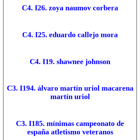
C4. I26. zoya naumov corbera
C4. I25. eduardo callejo mora
C4. I19. shawnee johnson
C3. I194. álvaro martín uriol macarena
martín uriol
C3. I185. mínimas campeonato de
españa atletismo veteranos