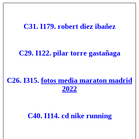
C31. I179. robert diez ibañez
C29. I122. pilar torre gastañaga
C26. I315.
fotos media maraton madrid
2022
C40. I114. cd nike running