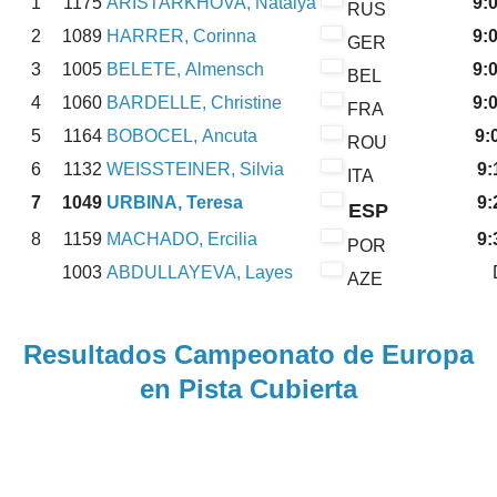
1
1175
ARISTARKHOVA, Natalya
9:
RUS
2
1089
HARRER, Corinna
9:
GER
3
1005
BELETE, Almensch
9:
BEL
4
1060
BARDELLE, Christine
9:
FRA
5
1164
BOBOCEL, Ancuta
9:
ROU
6
1132
WEISSTEINER, Silvia
9:
ITA
7
1049
URBINA, Teresa
9:
ESP
8
1159
MACHADO, Ercilia
9:
POR
1003
ABDULLAYEVA, Layes
AZE
Resultados Campeonato de Europa
en Pista Cubierta