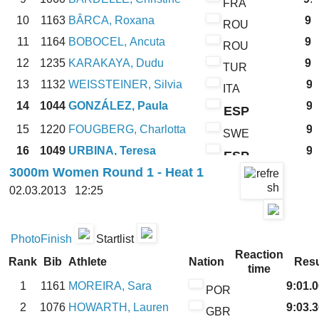
FRA
10
1163
BÂRCA, Roxana
9:
ROU
11
1164
BOBOCEL, Ancuta
9:
ROU
12
1235
KARAKAYA, Dudu
9:
TUR
13
1132
WEISSTEINER, Silvia
9:
ITA
14
1044
GONZÁLEZ, Paula
9:
ESP
15
1220
FOUGBERG, Charlotta
9:
SWE
16
1049
URBINA, Teresa
9:
ESP
3000m Women Round 1 - Heat 1
17
1159
MACHADO, Ercilia
9:
POR
02.03.2013 12:25
1003
ABDULLAYEVA, Layes
AZE
Qualification rule: 4 (Q) + 4 (q)
PhotoFinish
Startlist
Reaction
Rank
Bib
Athlete
Nation
Resu
time
1
1161
MOREIRA, Sara
9:01.
POR
2
1076
HOWARTH, Lauren
9:03.
GBR