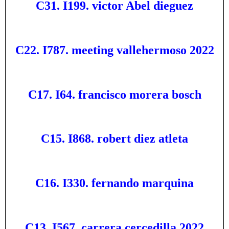
C31. I199. victor Abel dieguez
C22. I787. meeting vallehermoso 2022
C17. I64. francisco morera bosch
C15. I868. robert diez atleta
C16. I330. fernando marquina
C13. I567. carrera cercedilla 2022