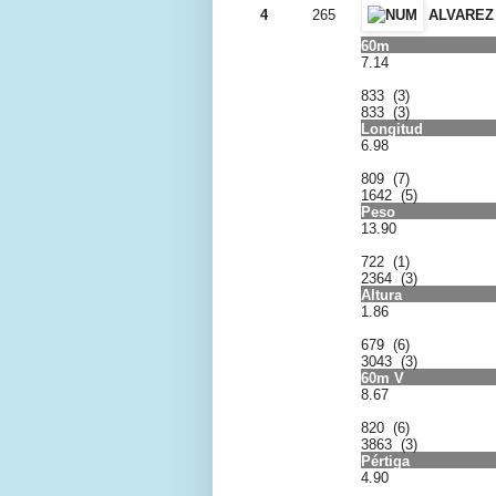
4
265
ALVAREZ 
60m
7.14
833 (3)
833 (3)
Longitud
6.98
809 (7)
1642 (5)
Peso
13.90
722 (1)
2364 (3)
Altura
1.86
679 (6)
3043 (3)
60m V
8.67
820 (6)
3863 (3)
Pértiga
4.90