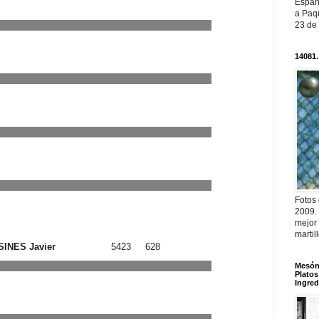
Españ
a Paqu
23 de
14081.
Fotos
2009.
mejor
martil
INES Javier
5423
628
Mesón 
Platos
Ingred