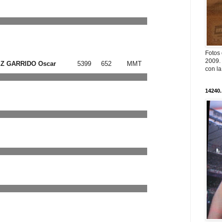
Fotos
2009. 
 GARRIDO Oscar
5399
652
MMT
con l
14240.