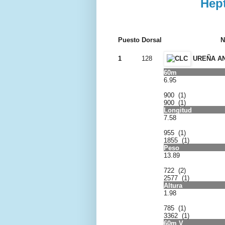
Hep
Puesto
Dorsal
N
1
128
UREÑA AN
60m
6.95
900 (1)
900 (1)
Longitud
7.58
955 (1)
1855 (1)
Peso
13.89
722 (2)
2577 (1)
Altura
1.98
785 (1)
3362 (1)
60m V