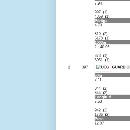
7.94
997 (1)
4359 (1)
Pértiga
4.70
819 (2)
5178 (1)
1000m
2 : 40.06
873 (1)
6051 (1)
2
397
GUARDIOL
60m
7.11
844 (2)
844 (2)
Longitud
7.53
942 (2)
1786 (2)
Peso
12.07