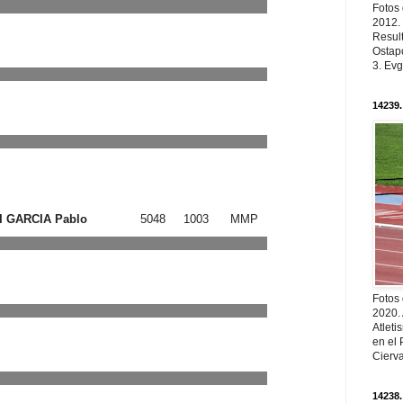
Fotos
2012.
Resul
Ostapc
3. Evg
14239.
 GARCIA Pablo
5048
1003
MMP
Fotos
2020.
Atleti
en el 
Cierva
14238.