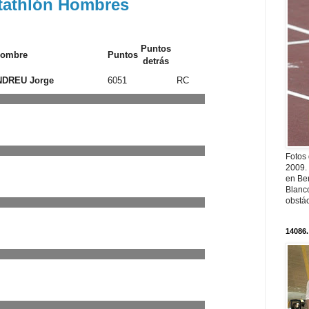
tathlón Hombres
Puntos
ombre
Puntos
detrás
DREU Jorge
6051
RC
Fotos
2009.
en Ber
Blanc
obstá
14086.