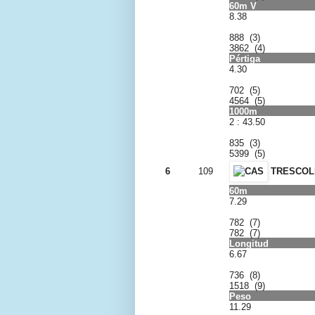
60m V
8.38
888 (3)
3862 (4)
Pértiga
4.30
702 (5)
4564 (5)
1000m
2 : 43.50
835 (3)
5399 (5)
6
109
TRESCOLI
60m
7.29
782 (7)
782 (7)
Longitud
6.67
736 (8)
1518 (9)
Peso
11.29