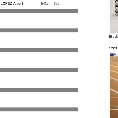
LOPEZ Albert
5412
639
El est
13303.