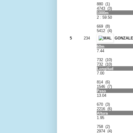
880 (1)
4743 (3)
1000m
2 : 59.50
669 (8)
5412 (4)
5
234
GONZALEZ
60m
7.44
732 (10)
732 (10)
Longitud
7.00
814 (6)
1546 (7)
Peso
13.04
670 (3)
2216 (6)
Altura
1.95
758 (2)
2974 (4)