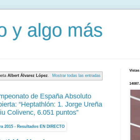
mo y algo más
Vistas
ueta
Albert Álvarez López
.
Mostrar todas las entradas
14087.
ampeonato de España Absoluto
bierta: “Heptathlón: 1. Jorge Ureña
iu Colivenc, 6.051 puntos”