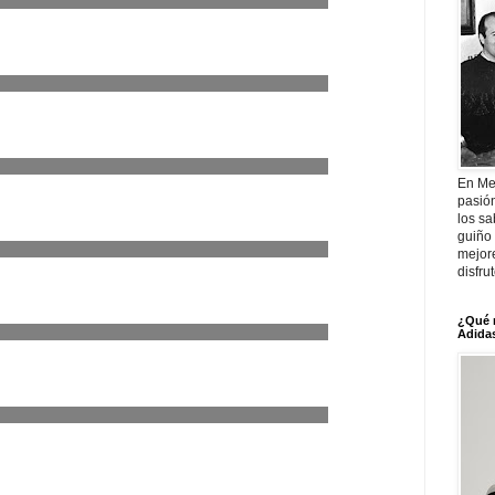
En Me
pasió
los sa
guiño 
mejor
disfru
¿Qué 
Adidas