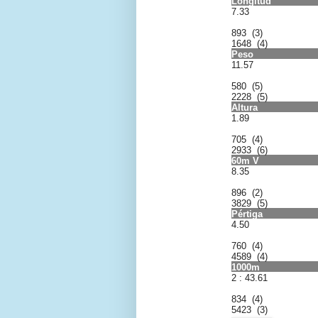
Longitud
7.33
893 (3)
1648 (4)
Peso
11.57
580 (5)
2228 (5)
Altura
1.89
705 (4)
2933 (6)
60m V
8.35
896 (2)
3829 (5)
Pértiga
4.50
760 (4)
4589 (4)
1000m
2 : 43.61
834 (4)
5423 (3)