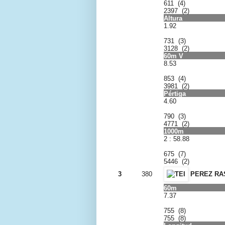
611 (4)
2397 (2)
Altura
1.92
731 (3)
3128 (2)
60m V
8.53
853 (4)
3981 (2)
Pértiga
4.60
790 (3)
4771 (2)
1000m
2 : 58.88
675 (7)
5446 (2)
3
380
PEREZ RAS
60m
7.37
755 (8)
755 (8)