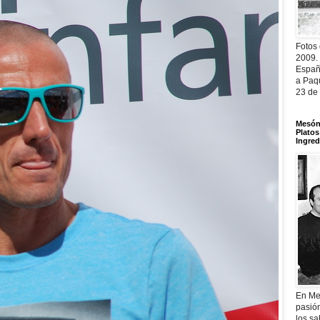
Fotos
2009.
Españ
a Paqu
23 de
Mesón 
Platos
Ingred
En Me
pasió
los sa