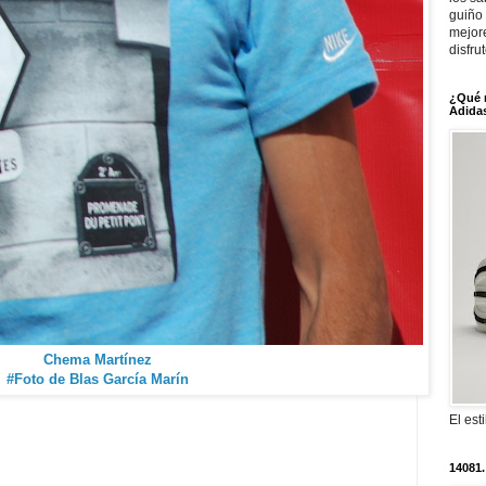
guiño 
mejor
disfru
¿Qué 
Adidas
Chema Martínez
#Foto de Blas García Marín
El est
14081.