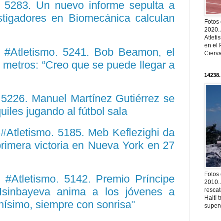
 5283. Un nuevo informe sepulta a
estigadores en Biomecánica calculan
Fotos
2020.
Atleti
en el 
 #Atletismo. 5241. Bob Beamon, el
Cierva
 metros: “Creo que se puede llegar a
14238.
5226. Manuel Martínez Gutiérrez se
iles jugando al fútbol sala
#Atletismo. 5185. Meb Keflezighi da
rimera victoria en Nueva York en 27
Fotos
#Atletismo. 5142. Premio Príncipe
2010. 
 Isinbayeva anima a los jóvenes a
resca
Haití
ísimo, siempre con sonrisa"
superv