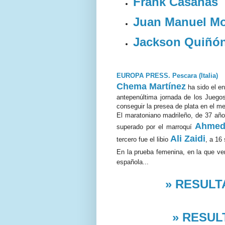
Frank Casañas
Juan Manuel Mo
Jackson Quiñó
EUROPA PRESS. Pescara (Italia)
Chema Martínez
ha sido el en
antepenúltima jornada de los Juego
conseguir la presea de plata en el m
El maratoniano madrileño, de 37 año
Ahmed
superado por el marroquí
Ali Zaidi
tercero fue el libio
, a 16
En la prueba femenina, en la que ven
española...
» RESULTA
» RESULT