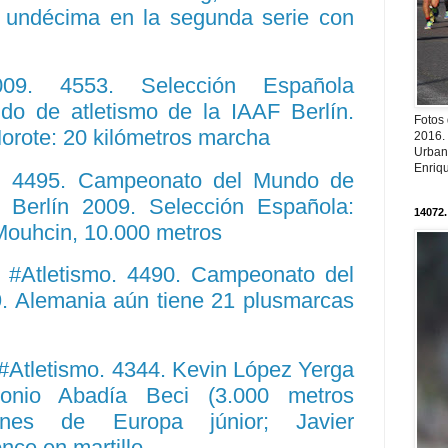
e undécima en la segunda serie con
09. 4553. Selección Española
o de atletismo de la IAAF Berlín.
Fotos
orote: 20 kilómetros marcha
2016.
Urban
Enriqu
: 4495. Campeonato del Mundo de
 Berlín 2009. Selección Española:
14072.
ouhcin, 10.000 metros
 #Atletismo. 4490. Campeonato del
. Alemania aún tiene 21 plusmarcas
#Atletismo. 4344. Kevin López Yerga
onio Abadía Beci (3.000 metros
ones de Europa júnior; Javier
once en martillo