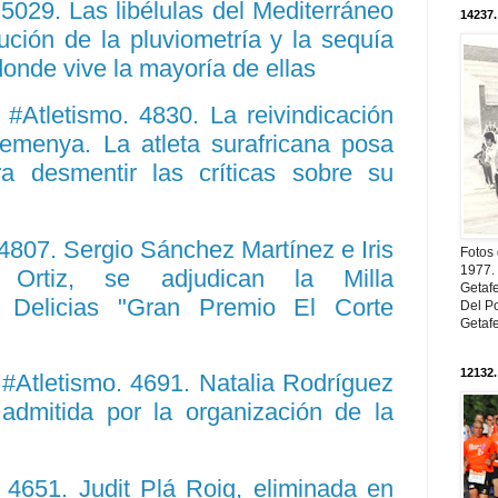
029. Las libélulas del Mediterráneo
14237.
ución de la pluviometría y la sequía
 donde vive la mayoría de ellas
#Atletismo. 4830. La reivindicación
menya. La atleta surafricana posa
a desmentir las críticas sobre su
807. Sergio Sánchez Martínez e Iris
Fotos
1977. 
a Ortiz, se adjudican la Milla
Getaf
a Delicias "Gran Premio El Corte
Del Po
Getaf
12132.
#Atletismo. 4691. Natalia Rodríguez
admitida por la organización de la
4651. Judit Plá Roig, eliminada en