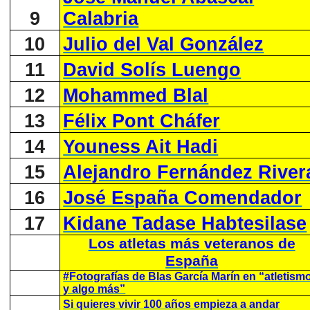
9
Calabria
10
Julio del Val González
11
David Solís Luengo
12
Mohammed Blal
13
Félix Pont Cháfer
14
Youness Ait Hadi
15
Alejandro Fernández River
16
José España Comendador
17
Kidane Tadase Habtesilase
Los atletas más veteranos de
España
#Fotografías de Blas García Marín en “atletism
y algo más”
Si quieres vivir 100 años empieza a andar