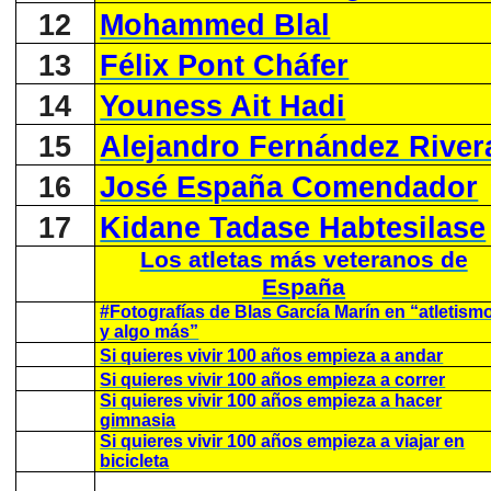
12
Mohammed Blal
13
Félix Pont Cháfer
14
Youness Ait Hadi
15
Alejandro Fernández River
16
José España Comendador
17
Kidane Tadase Habtesilase
Los atletas más veteranos de
España
#Fotografías de Blas García Marín en “atletism
y algo más”
Si quieres vivir 100 años empieza a andar
Si quieres vivir 100 años empieza a correr
Si quieres vivir 100 años empieza a hacer
gimnasia
Si quieres vivir 100 años empieza a viajar en
bicicleta