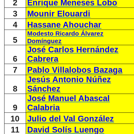
2
Enrique Meneses Lobo
3
Mounir Elouardi
4
Hassane Ahouchar
Modesto Ricardo Álvarez
5
Domínguez
José Carlos Hernández
6
Cabrera
7
Pablo Villalobos Bazaga
Jesús Antonio Núñez
8
Sánchez
José Manuel Abascal
9
Calabria
10
Julio del Val González
11
David Solís Luengo