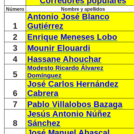
Corredores populares
Número
Nombre y apellidos
Antonio José Blanco
1
Gutiérrez
2
Enrique Meneses Lobo
3
Mounir Elouardi
4
Hassane Ahouchar
Modesto Ricardo Álvarez
5
Domínguez
José Carlos Hernández
6
Cabrera
7
Pablo Villalobos Bazaga
Jesús Antonio Núñez
8
Sánchez
José Manuel Abascal