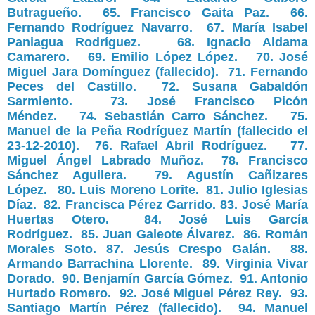
Butragueño.
65. Francisco Gaita Paz.
66.
Fernando Rodríguez Navarro.
67. María Isabel
Paniagua Rodríguez.
68. Ignacio Aldama
Camarero.
69. Emilio López López.
70. José
Miguel Jara Domínguez (fallecido).
71. Fernando
Peces del Castillo.
72. Susana Gabaldón
Sarmiento.
73. José Francisco Picón
Méndez.
74. Sebastián Carro Sánchez.
7
5.
Manuel de la Peña Rodríguez Martín (fallecido el
23-12-2010).
76. Rafael Abril Rodríguez.
77.
Miguel Ángel Labrado Muñoz.
78. Francisco
Sánchez Aguilera.
79. Agustín Cañizares
López.
80. Luis Moreno Lorite.
81. Julio Iglesias
Díaz
.
82. Francisca Pérez Garrido
.
83. José María
Huertas Otero
.
84. José Luis García
Rodríguez
.
85. Juan Galeote Álvarez.
86. Román
Morales Soto.
87. Jesús Crespo Galán.
88.
Armando Barrachina Llorente.
89. Virginia Vivar
Dorado.
90. Benjamín García Gómez.
91. Antonio
Hurtado Romero
.
92. José Miguel Pérez Rey.
93.
Santiago Martín Pérez (fallecido).
94. Manuel