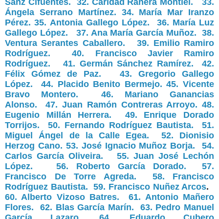
Sanz Cifuentes.
32. Caridad Ranera Montiel.
33.
Ángela Serrano Martínez.
34. María Mar Iranzo
Pérez
.
35. Antonia Gallego López.
36. María Luz
Gallego López.
37. Ana María García Muñoz.
38.
Ventura Serantes Caballero.
39. Emilio Ramiro
Rodríguez.
40. Francisco Javier Ramiro
Rodríguez.
41. Germán Sánchez Ramírez.
42.
Félix Gómez de Paz.
43. Gregorio Gallego
López.
44. Placido Benito Bermejo.
45. Vicente
Bravo Montero.
46. Mariano Ganancias
Alonso.
47. Juan Ramón Contreras Arroyo.
48.
Eugenio Millán Herrera.
49. Enrique Dorado
Torrijos.
50. Fernando Rodríguez Bautista.
51.
Miguel Ángel de la Calle Egea.
52. Dionisio
Herzog Cano.
53. José Ignacio Muñoz Borja.
54.
Carlos García Oliveira.
55. Juan José Lechón
López.
56. Roberto García Dorado.
57.
Francisco De Torre Agreda.
58. Francisco
Rodríguez Bautista.
59. Francisco Nuñez Arcos
.
60. Alberto Vizoso Batres.
61. Antonio Mañero
Flores.
62. Blas García Marín.
63. Pedro Manuel
García Lazaro.
64. Eduardo Cubero