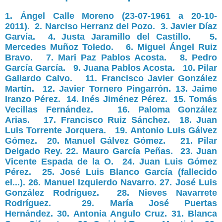
1. Ángel Calle Moreno (23-07-1961 a 20-10-
2011).
2. Narciso Herranz del Pozo.
3. Javier Díaz
Garvía.
4. Justa Jaramillo del Castillo.
5.
Mercedes Muñoz Toledo.
6. Miguel Ángel Ruiz
Bravo.
7. Mari Paz Pablos Acosta.
8. Pedro
García García.
9. Juana Pablos Acosta.
10. Pilar
Gallardo Calvo.
11. Francisco Javier González
Martín.
12. Javier Tornero Pingarrón.
13. Jaime
Iranzo Pérez.
14. Inés Jiménez Pérez.
15. Tomás
Vecillas Fernández.
16. Paloma González
Arias.
17. Francisco Ruiz Sánchez.
18. Juan
Luis Torrente Jorquera.
19. Antonio Luis Gálvez
Gómez.
20. Manuel Gálvez Gómez.
21. Pilar
Delgado Rey.
22. Mauro García Peñas.
23. Juan
Vicente Espada de la O.
24. Juan Luis Gómez
Pérez.
25. José Luis Blanco García (fallecido
el...).
26. Manuel Izquierdo Navarro.
27. José Luis
González Rodríguez.
28. Nieves Navarrete
Rodríguez.
29. María José Puertas
Hernández.
30. Antonia Angulo Cruz.
31. Blanca