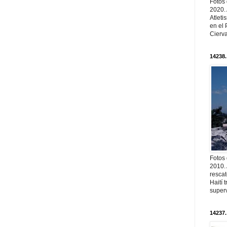
Fotos
2020.
Atleti
en el 
Cierva
14238.
Fotos
2010. 
resca
Haití
superv
14237.