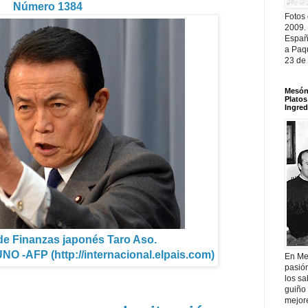
Número 1384
Fotos
2009.
Españ
a Paqu
23 de
Mesón 
Platos
Ingred
 de Finanzas japonés Taro Aso.
 -AFP (http://internacional.elpais.com)
En Me
pasió
los sa
guiño 
mejor