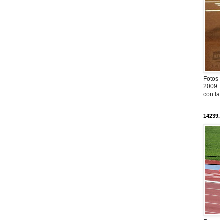
Fotos
2009. 
con l
14239.