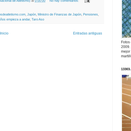
acional de Atletismo)
at
0:00:00
No hay comentarios:
tosdeatletismo.com
,
Japón
,
Ministro de Finanzas de Japón
,
Pensiones
,
 años empieza a andar
,
Taro Aso
Inicio
Entradas antiguas
Fotos
2009.
mejor
martil
13303.