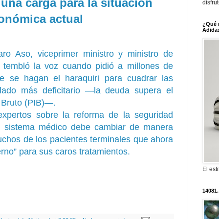
una carga para la situación
disfru
onómica actual
¿Qué 
Adidas
aro Aso, viceprimer ministro y ministro de
e tembló la voz cuando pidió a millones de
e se hagan el haraquiri para cuadrar las
llado más deficitario —la deuda supera el
 Bruto (PIB)—.
xpertos sobre la reforma de la seguridad
el sistema médico debe cambiar de manera
hos de los pacientes terminales que ahora
ierno” para sus caros tratamientos.
El est
14081.