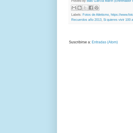
Posted by
Blas García Marín (Entrenador N
Labels:
Fotos de Atletismo
,
https://www.fo
Recuerdos año 2013
,
Si quieres vivir 100
Suscribirse a:
Entradas (Atom)