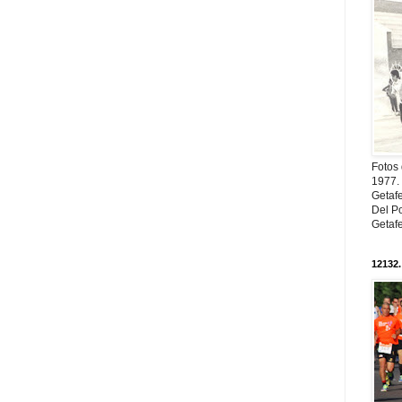
Fotos
1977. 
Getaf
Del Po
Getaf
12132.