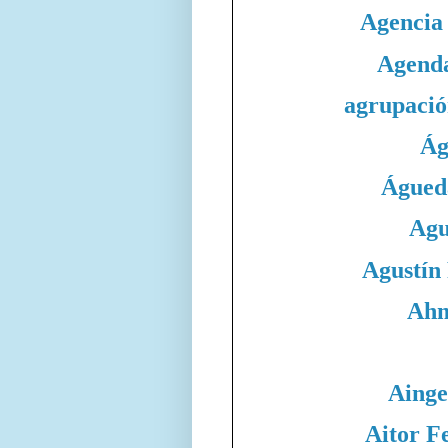
Agencia
Agend
agrupació
Ág
Águed
Agu
Agustín
Ahm
Ainge
Aitor F