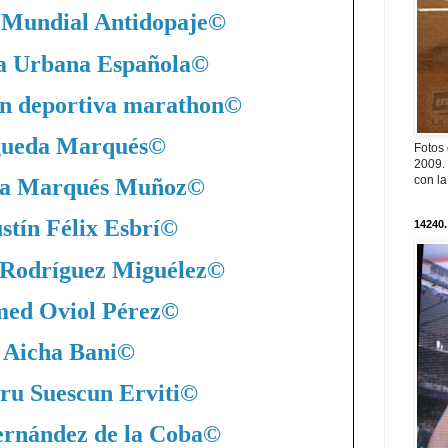
 Mundial Antidopaje
©
a Urbana Española
©
n deportiva marathon
©
ueda Marqués
©
Fotos
2009. 
con l
a Marqués Muñoz
©
stín Félix Esbrí
©
14240.
 Rodríguez Miguélez
©
ed Oviol Pérez
©
Aicha Bani
©
ru Suescun Erviti
©
ernández de la Coba
©