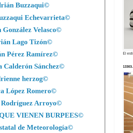
rián Buzzaqui
©
uzzaqui Echevarrieta
©
 González Velasco
©
ián Lago Tizón
©
án Pérez Ramírez
©
El est
a Calderón Sánchez
©
13303.
rienne herzog
©
ca López Romero
©
 Rodríguez Arroyo
©
QUE VIENEN BURPEES
©
statal de Meteorología
©