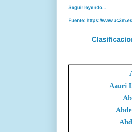
Seguir leyendo...
Fuente: https://www.uc3m.e
Clasificaci
Aauri 
Ab
Abde
Abd