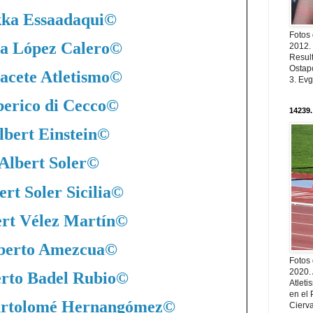
ka Essaadaqui
©
Fotos
a López Calero
©
2012.
Resul
Ostapc
acete Atletismo
©
3. Evg
berico di Cecco
©
14239.
lbert Einstein
©
Albert Soler
©
ert Soler Sicilia
©
rt Vélez Martín
©
berto Amezcua
©
Fotos
2020.
rto Badel Rubio
©
Atleti
en el 
artolomé Hernangómez
©
Cierva