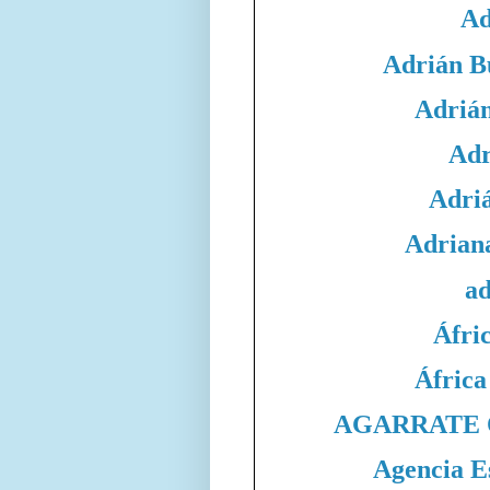
Ad
Adrián B
Adrián
Adr
Adri
Adrian
ad
Áfri
África
AGARRATE 
Agencia E