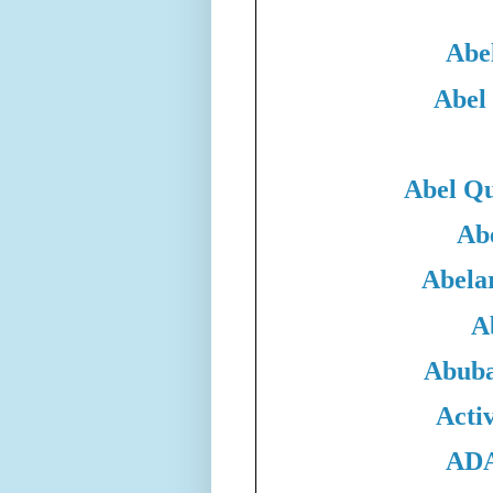
Abe
Abel
Abel Qu
Ab
Abela
A
Abuba
Acti
ADA