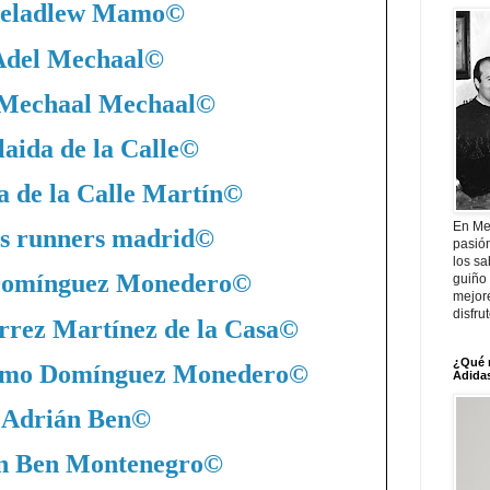
eladlew Mamo
©
Adel Mechaal
©
 Mechaal Mechaal
©
aida de la Calle
©
a de la Calle Martín
©
En Me
s runners madrid
©
pasió
los sa
Domínguez Monedero
©
guiño 
mejor
disfru
rrez Martínez de la Casa
©
¿Qué 
nimo Domínguez Monedero
©
Adidas
Adrián Ben
©
n Ben Montenegro
©