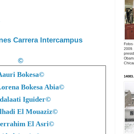
s
ones Carrera Intercampus
Fotos
2009.
presi
Obama
©
Chica
Aauri Bokesa
©
14083.
Lorena Bokesa Abia
©
dalaati Iguider
©
lhadi El Mouaziz
©
errahim El Asri
©