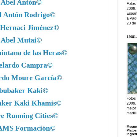
Abel Antón
©
Fotos
2009.
l Antón Rodrigo
©
Españ
a Paqu
23 de
 Hernaci Jiménez
©
14081.
Abel Mutai
©
intana de las Heras
©
elardo Campra
©
rdo Moure García
©
bubaker Kaki
©
Fotos
ker Kaki Khamis
©
2009.
mejor
martil
ve Running Cities
©
MS Formación
©
Mesón 
Platos
Ingred