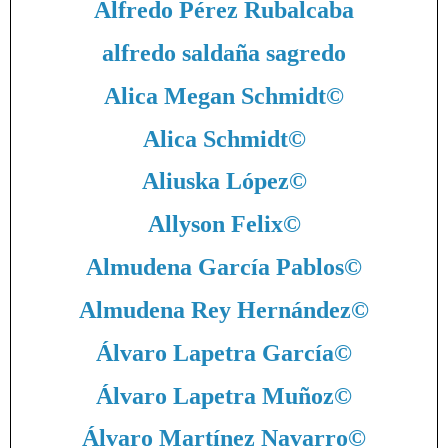
Alfredo Pérez Rubalcaba
alfredo saldaña sagredo
Alica Megan Schmidt
©
Alica Schmidt
©
Aliuska López
©
Allyson Felix
©
Almudena García Pablos
©
Almudena Rey Hernández
©
Álvaro Lapetra García
©
Álvaro Lapetra Muñoz
©
Álvaro Martínez Navarro
©