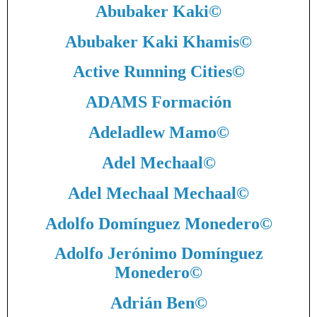
Abubaker Kaki
©
Abubaker Kaki Khamis
©
Active Running Cities
©
ADAMS Formación
Adeladlew Mamo
©
Adel Mechaal
©
Adel Mechaal Mechaal
©
Adolfo Domínguez Monedero
©
Adolfo Jerónimo Domínguez
Monedero
©
Adrián Ben
©