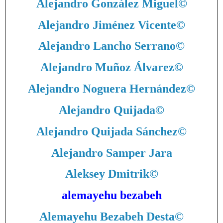
Alejandro González Miguel
©
Alejandro Jiménez Vicente
©
Alejandro Lancho Serrano
©
Alejandro Muñoz Álvarez
©
Alejandro Noguera Hernández
©
Alejandro Quijada
©
Alejandro Quijada Sánchez
©
Alejandro Samper Jara
Aleksey Dmitrik
©
alemayehu bezabeh
Alemayehu Bezabeh Desta
©