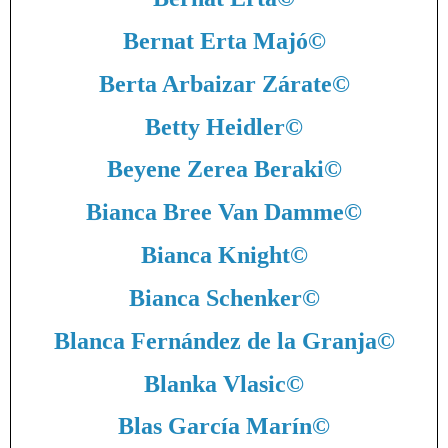
Bernat Erta Majó
©
Berta Arbaizar Zárate
©
Betty Heidler
©
Beyene Zerea Beraki
©
Bianca Bree Van Damme
©
Bianca Knight
©
Bianca Schenker
©
Blanca Fernández de la Granja
©
Blanka Vlasic
©
Blas García Marín
©