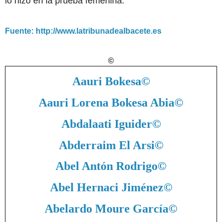
lo hizo en la prueba femenina.
Fuente: http://www.latribunadealbacete.es
©
Aauri Bokesa
©
Aauri Lorena Bokesa Abia
©
Abdalaati Iguider
©
Abderraim El Arsi
©
Abel Antón Rodrigo
©
Abel Hernaci Jiménez
©
Abelardo Moure García
©