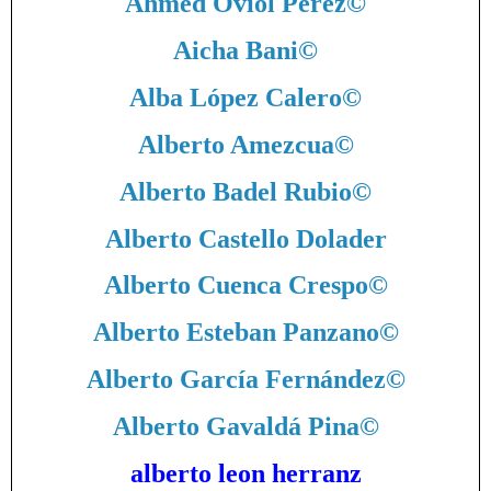
Ahmed Oviol Pérez
©
Aicha Bani
©
Alba López Calero
©
Alberto Amezcua
©
Alberto Badel Rubio
©
Alberto Castello Dolader
Alberto Cuenca Crespo
©
Alberto Esteban Panzano
©
Alberto García Fernández
©
Alberto Gavaldá Pina
©
alberto leon herranz