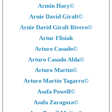
Armin Hary
©
Arnie David Giralt
©
Arnie David Giralt Rivero
©
Artur Flisiak
Arturo Casado
©
Arturo Casado Alda
©
Arturo Martín
©
Arturo Martín Tagarro
©
Asafa Powell
©
Asafa Zaragoza
©