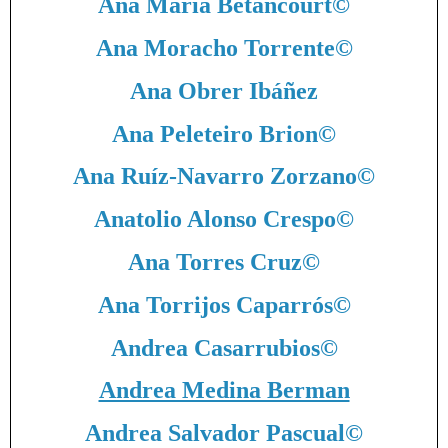
Ana María Betancourt
©
Ana Moracho Torrente
©
Ana Obrer Ibáñez
Ana Peleteiro Brion
©
Ana Ruíz-Navarro Zorzano
©
Anatolio Alonso Crespo
©
Ana Torres Cruz
©
Ana Torrijos Caparrós
©
Andrea Casarrubios
©
Andrea Medina Berman
Andrea Salvador Pascual
©