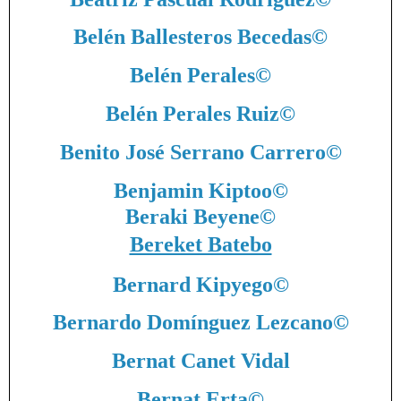
Belén Ballesteros Becedas
©
Belén Perales
©
Belén Perales Ruiz
©
Benito José Serrano Carrero
©
Benjamin Kiptoo
©
Beraki Beyene
©
Bereket Batebo
Bernard Kipyego
©
Bernardo Domínguez Lezcano
©
Bernat Canet Vidal
Bernat Erta
©