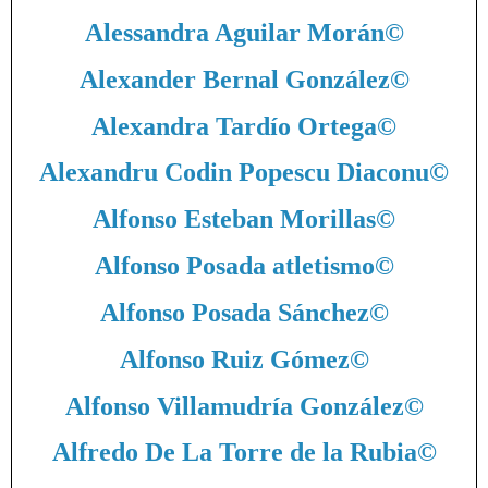
Alessandra Aguilar Morán
©
Alexander Bernal González
©
Alexandra Tardío Ortega
©
Alexandru Codin Popescu Diaconu
©
Alfonso Esteban Morillas
©
Alfonso Posada atletismo
©
Alfonso Posada Sánchez
©
Alfonso Ruiz Gómez
©
Alfonso Villamudría González
©
Alfredo De La Torre de la Rubia
©