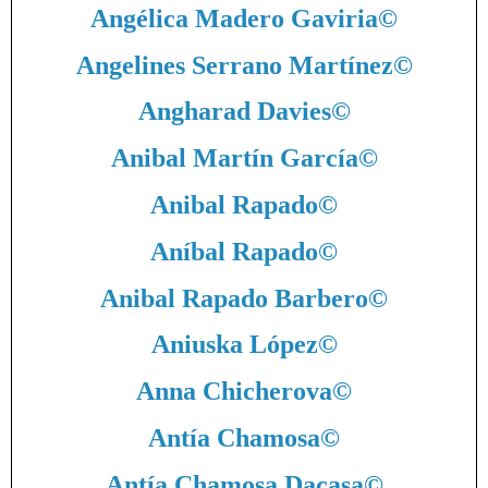
Angélica Madero Gaviria
©
Angelines Serrano Martínez
©
Angharad Davies
©
Anibal Martín García
©
Anibal Rapado
©
Aníbal Rapado
©
Anibal Rapado Barbero
©
Aniuska López
©
Anna Chicherova
©
Antía Chamosa
©
Antía Chamosa Dacasa
©