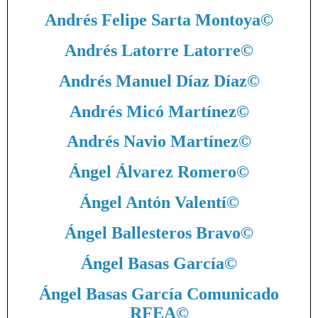
Andrés Felipe Sarta Montoya
©
Andrés Latorre Latorre
©
Andrés Manuel Díaz Díaz
©
Andrés Micó Martínez
©
Andrés Navio Martínez
©
Ángel Álvarez Romero
©
Ángel Antón Valentí
©
Ángel Ballesteros Bravo
©
Ángel Basas García
©
Ángel Basas García Comunicado
RFEA
©