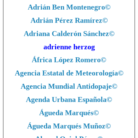
Adrián Ben Montenegro
©
Adrián Pérez Ramírez
©
Adriana Calderón Sánchez
©
adrienne herzog
África López Romero
©
Agencia Estatal de Meteorología
©
Agencia Mundial Antidopaje
©
Agenda Urbana Española
©
Águeda Marqués
©
Águeda Marqués Muñoz
©