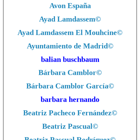
Avon España
Ayad Lamdassem
©
Ayad Lamdassem El Mouhcine
©
Ayuntamiento de Madrid
©
balian buschbaum
Bárbara Camblor
©
Bárbara Camblor García
©
barbara hernando
Beatriz Pacheco Fernández
©
Beatriz Pascual
©
Beatriz Pascual Rodríguez
©