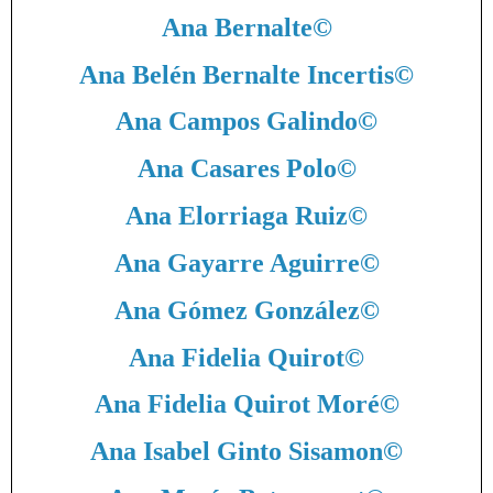
Ana Bernalte
©
Ana Belén Bernalte Incertis
©
Ana Campos Galindo
©
Ana Casares Polo
©
Ana Elorriaga Ruiz
©
Ana Gayarre Aguirre
©
Ana Gómez González
©
Ana Fidelia Quirot
©
Ana Fidelia Quirot Moré
©
Ana Isabel Ginto Sisamon
©