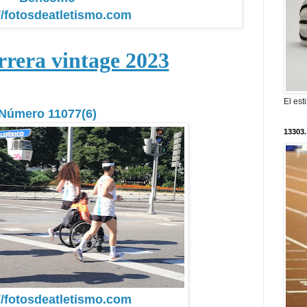
//fotosdeatletismo.com
arrera vintage 2023
El est
Número 11077(6)
13303.
//fotosdeatletismo.com