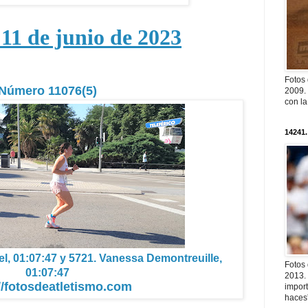
11 de junio de 2023
Fotos
Número 11076(5)
2009. 
con l
14241.
l, 01:07:47 y 5721. Vanessa Demontreuille,
Fotos
01:07:47
2013. 
//fotosdeatletismo.com
import
haces