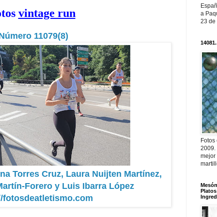
Españ
otos
vintage run
a Paqu
23 de
Número 11079(8)
14081.
Fotos
2009.
mejor
martil
na Torres Cruz, Laura Nuijten Martínez,
artín-Forero y Luis Ibarra López
Mesón 
Platos
//fotosdeatletismo.com
Ingred