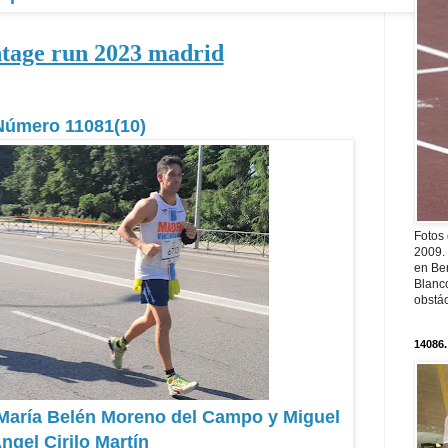
ntage run 2023 madrid
Número 11081(10)
Fotos
2009.
en Ber
Blanc
obstá
14086.
 María Belén Moreno del Campo y Miguel
ngel Cirilo Martín