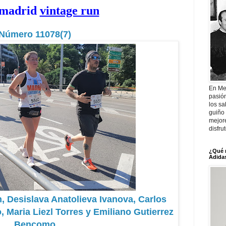
 madrid
vintage run
Número 11078(7)
En Me
pasió
los sa
guiño 
mejor
disfru
¿Qué 
Adidas
 Desislava Anatolieva Ivanova, Carlos
, Maria Liezl Torres y Emiliano Gutierrez
Bencomo