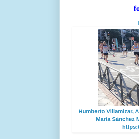
f
Humberto Villamizar, A
María Sánchez M
https: