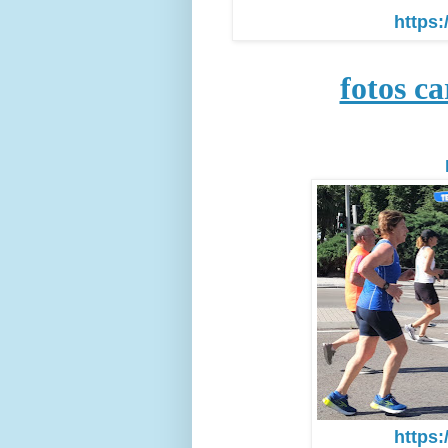
https:
fotos c
https: