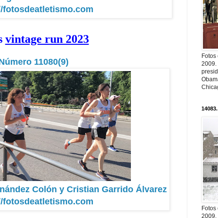
//fotosdeatletismo.com
s
vintage run 2023
Fotos
Número 11080(9)
2009.
presi
Obama
Chica
14083.
rnández Colón y Cristian Garrido Álvarez
//fotosdeatletismo.com
Fotos
2009.