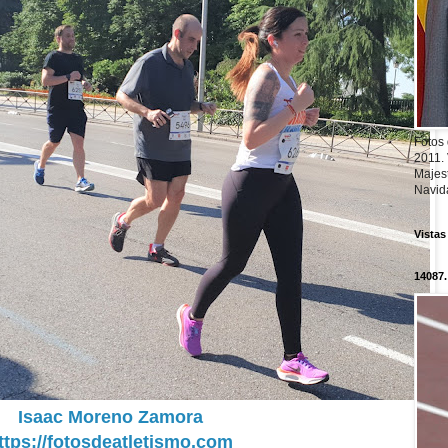
Fotos
2011.
Majest
Navid
Vistas
14087.
Isaac Moreno Zamora
ttps://fotosdeatletismo.com