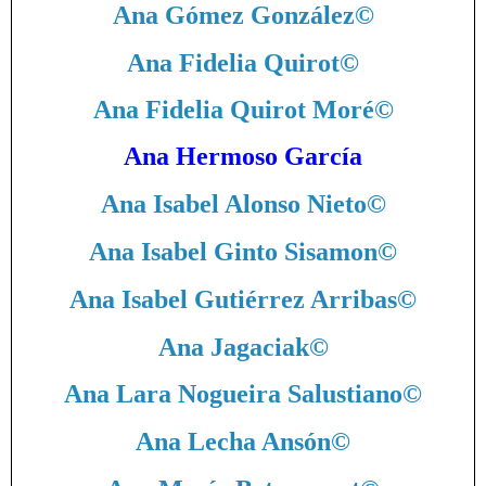
Ana Gómez González
©
Ana Fidelia Quirot
©
Ana Fidelia Quirot Moré
©
Ana Hermoso García
Ana Isabel Alonso Nieto
©
Ana Isabel Ginto Sisamon
©
Ana Isabel Gutiérrez Arribas
©
Ana Jagaciak
©
Ana Lara Nogueira Salustiano
©
Ana Lecha Ansón
©