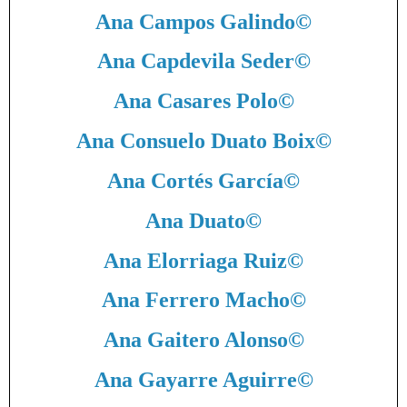
Ana Campos Galindo
©
Ana Capdevila Seder
©
Ana Casares Polo
©
Ana Consuelo Duato Boix
©
Ana Cortés García
©
Ana Duato
©
Ana Elorriaga Ruiz
©
Ana Ferrero Macho
©
Ana Gaitero Alonso
©
Ana Gayarre Aguirre
©