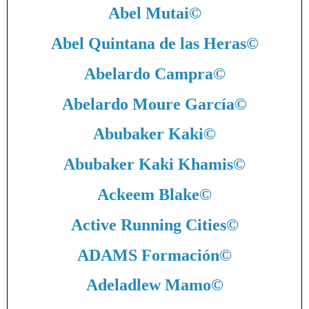
Abel Mutai
©
Abel Quintana de las Heras
©
Abelardo Campra
©
Abelardo Moure García
©
Abubaker Kaki
©
Abubaker Kaki Khamis
©
Ackeem Blake
©
Active Running Cities
©
ADAMS Formación
©
Adeladlew Mamo
©