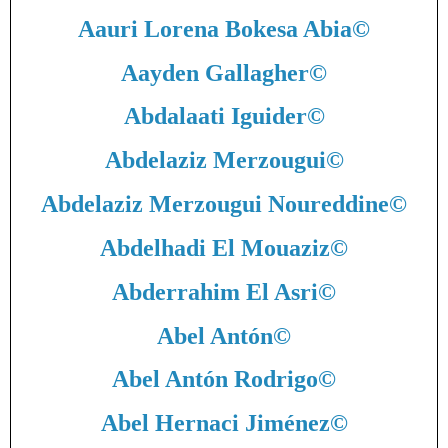
Aauri Lorena Bokesa Abia
©
Aayden Gallagher
©
Abdalaati Iguider
©
Abdelaziz Merzougui
©
Abdelaziz Merzougui Noureddine
©
Abdelhadi El Mouaziz
©
Abderrahim El Asri
©
Abel Antón
©
Abel Antón Rodrigo
©
Abel Hernaci Jiménez
©