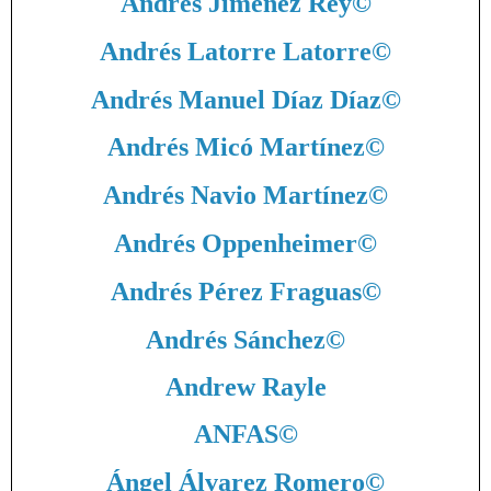
Andrés Jiménez Rey
©
Andrés Latorre Latorre
©
Andrés Manuel Díaz Díaz
©
Andrés Micó Martínez
©
Andrés Navio Martínez
©
Andrés Oppenheimer
©
Andrés Pérez Fraguas
©
Andrés Sánchez
©
Andrew Rayle
ANFAS
©
Ángel Álvarez Romero
©