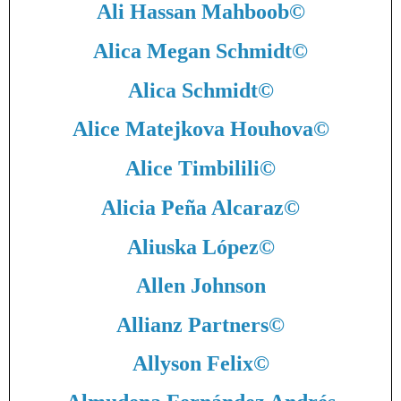
Ali Hassan Mahboob
©
Alica Megan Schmidt
©
Alica Schmidt
©
Alice Matejkova Houhova
©
Alice Timbilili
©
Alicia Peña Alcaraz
©
Aliuska López
©
Allen Johnson
Allianz Partners
©
Allyson Felix
©