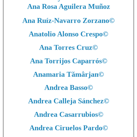
Ana Rosa Aguilera Muñoz
Ana Ruíz-Navarro Zorzano
©
Anatolio Alonso Crespo
©
Ana Torres Cruz
©
Ana Torrijos Caparrós
©
Anamaria Tămârjan
©
Andrea Basso
©
Andrea Calleja Sánchez
©
Andrea Casarrubios
©
Andrea Ciruelos Pardo
©