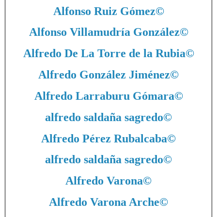
Alfonso Ruiz Gómez
©
Alfonso Villamudría González
©
Alfredo De La Torre de la Rubia
©
Alfredo González Jiménez
©
Alfredo Larraburu Gómara
©
alfredo saldaña sagredo
©
Alfredo Pérez Rubalcaba
©
alfredo saldaña sagredo
©
Alfredo Varona
©
Alfredo Varona Arche
©