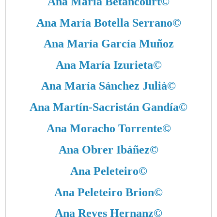
Ana María Betancourt
©
Ana María Botella Serrano
©
Ana María García Muñoz
Ana María Izurieta
©
Ana María Sánchez Julià
©
Ana Martín-Sacristán Gandía
©
Ana Moracho Torrente
©
Ana Obrer Ibáñez
©
Ana Peleteiro
©
Ana Peleteiro Brion
©
Ana Reyes Hernanz
©