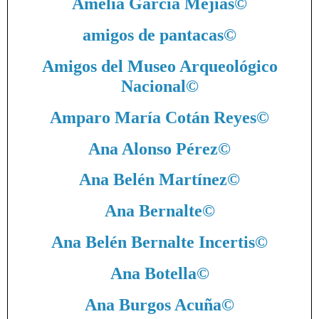
Amelia García Mejías
©
amigos de pantacas
©
Amigos del Museo Arqueológico
Nacional
©
Amparo María Cotán Reyes
©
Ana Alonso Pérez
©
Ana Belén Martínez
©
Ana Bernalte
©
Ana Belén Bernalte Incertis
©
Ana Botella
©
Ana Burgos Acuña
©