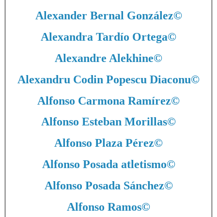
Alexander Bernal González
©
Alexandra Tardío Ortega
©
Alexandre Alekhine
©
Alexandru Codin Popescu Diaconu
©
Alfonso Carmona Ramírez
©
Alfonso Esteban Morillas
©
Alfonso Plaza Pérez
©
Alfonso Posada atletismo
©
Alfonso Posada Sánchez
©
Alfonso Ramos
©