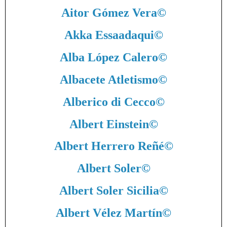
Aitor Gómez Vera
©
Akka Essaadaqui
©
Alba López Calero
©
Albacete Atletismo
©
Alberico di Cecco
©
Albert Einstein
©
Albert Herrero Reñé
©
Albert Soler
©
Albert Soler Sicilia
©
Albert Vélez Martín
©