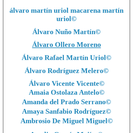
álvaro martín uriol macarena martín
uriol
©
Álvaro Nuño Martín
©
Álvaro Ollero Moreno
Álvaro Rafael Martín Uriol
©
Álvaro Rodríguez Melero
©
Álvaro Vicente Vicente
©
Amaia Ostolaza Antelo
©
Amanda del Prado Serrano
©
Amaya Sanfabio Rodríguez
©
Ambrosio De Miguel Miguel
©