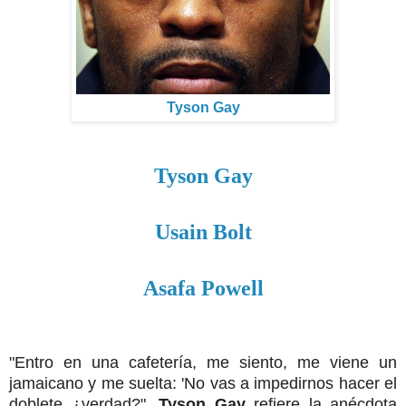
Tyson Gay
Tyson Gay
Usain Bolt
Asafa Powell
"Entro en una cafetería, me siento, me viene un
jamaicano y me suelta: 'No vas a impedirnos hacer el
doblete ¿verdad?".
Tyson Gay
refiere la anécdota