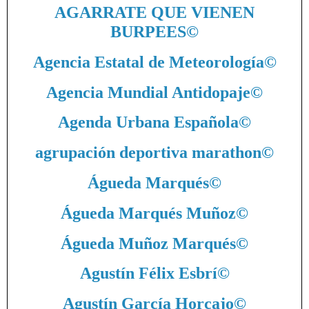
AGARRATE QUE VIENEN
BURPEES
©
Agencia Estatal de Meteorología
©
Agencia Mundial Antidopaje
©
Agenda Urbana Española
©
agrupación deportiva marathon
©
Águeda Marqués
©
Águeda Marqués Muñoz
©
Águeda Muñoz Marqués
©
Agustín Félix Esbrí
©
Agustín García Horcajo
©