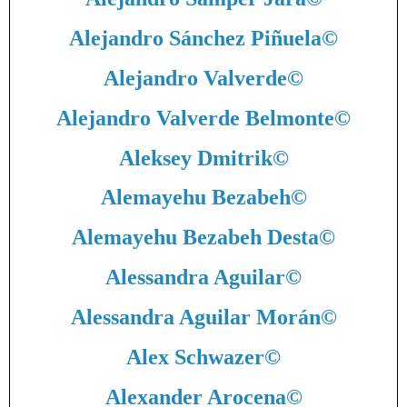
Alejandro Sánchez Piñuela
©
Alejandro Valverde
©
Alejandro Valverde Belmonte
©
Aleksey Dmitrik
©
Alemayehu Bezabeh
©
Alemayehu Bezabeh Desta
©
Alessandra Aguilar
©
Alessandra Aguilar Morán
©
Alex Schwazer
©
Alexander Arocena
©