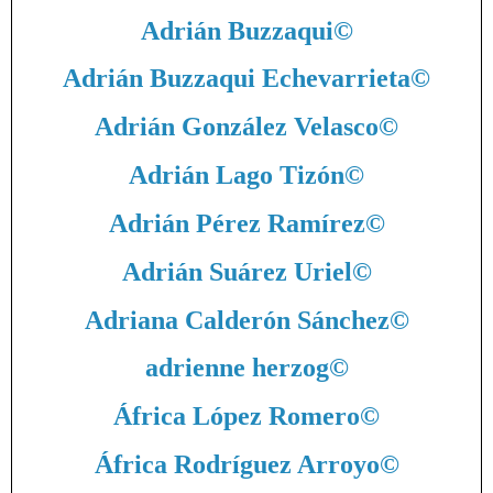
Adrián Buzzaqui
©
Adrián Buzzaqui Echevarrieta
©
Adrián González Velasco
©
Adrián Lago Tizón
©
Adrián Pérez Ramírez
©
Adrián Suárez Uriel
©
Adriana Calderón Sánchez
©
adrienne herzog
©
África López Romero
©
África Rodríguez Arroyo
©