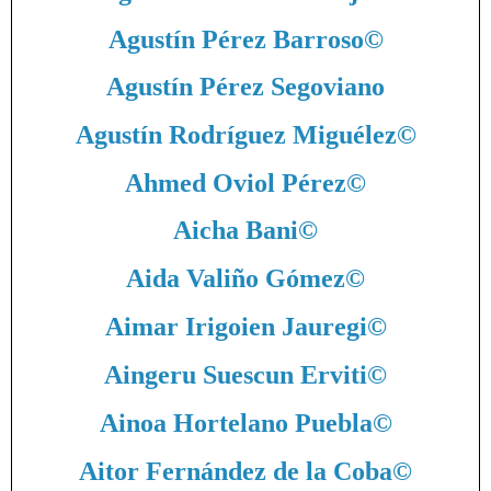
Agustín Pérez Barroso
©
Agustín Pérez Segoviano
Agustín Rodríguez Miguélez
©
Ahmed Oviol Pérez
©
Aicha Bani
©
Aida Valiño Gómez
©
Aimar Irigoien Jauregi
©
Aingeru Suescun Erviti
©
Ainoa Hortelano Puebla
©
Aitor Fernández de la Coba
©