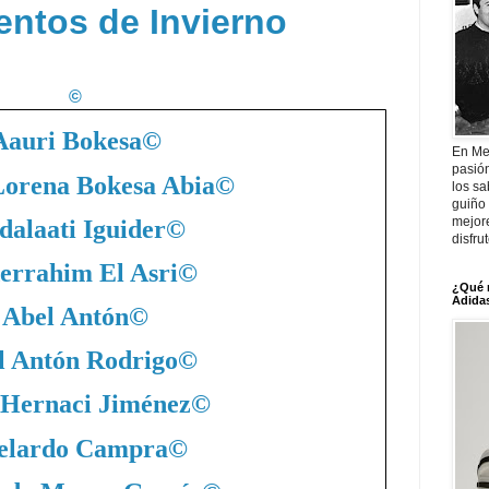
entos de Invierno
©
Aauri Bokesa
©
En Me
pasió
Lorena Bokesa Abia
©
los sa
guiño 
mejor
dalaati Iguider
©
disfru
errahim El Asri
©
¿Qué 
Adidas
Abel Antón
©
l Antón Rodrigo
©
 Hernaci Jiménez
©
elardo Campra
©