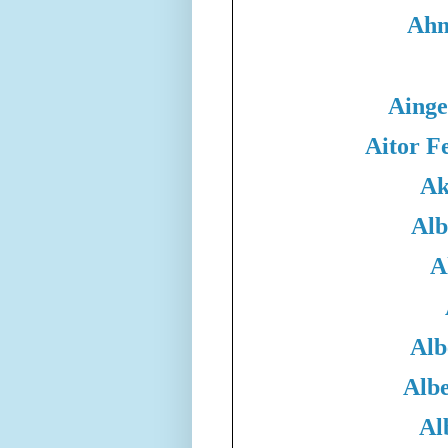
Ahm
Ainge
Aitor F
Ak
Alb
A
Alb
Albe
Al