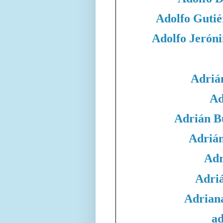
Adolfo Gutié
Adolfo Jeró
Adriá
Ad
Adrián B
Adrián
Adr
Adri
Adrian
ad