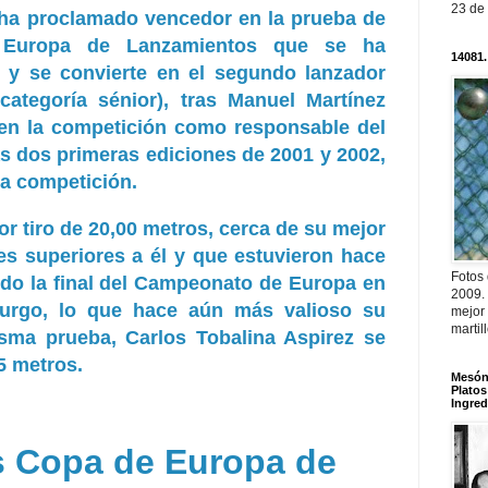
23 de
 ha proclamado vencedor en la prueba de
Europa de Lanzamientos que se ha
14081.
 y se convierte en el segundo lanzador
(categoría sénior), tras Manuel Martínez
 en la competición como responsable del
as dos primeras ediciones de 2001 y 2002,
sta competición.
r tiro de 20,00 metros, cerca de su mejor
es superiores a él y que estuvieron hace
Fotos
o la final del Campeonato de Europa en
2009.
burgo, lo que hace aún más valioso su
mejor
martil
sma prueba, Carlos Tobalina Aspirez se
5 metros.
Mesón 
Platos
Ingred
s Copa de Europa de