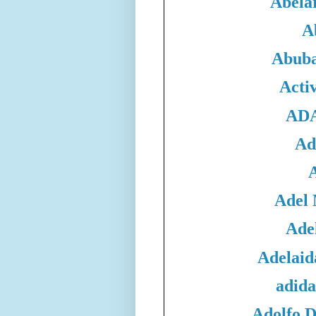
Abela
A
Abuba
Acti
ADA
Ad
Adel
Adel
Adelaid
adida
Adolfo 