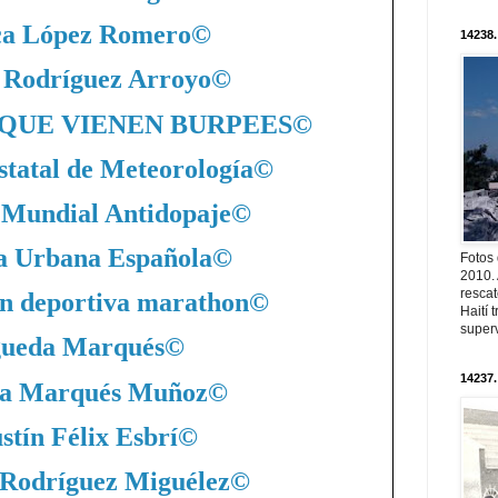
ca López Romero
©
14238.
 Rodríguez Arroyo
©
QUE VIENEN BURPEES
©
statal de Meteorología
©
 Mundial Antidopaje
©
a Urbana Española
©
Fotos
2010. 
resca
n deportiva marathon
©
Haití
superv
ueda Marqués
©
14237.
a Marqués Muñoz
©
stín Félix Esbrí
©
 Rodríguez Miguélez
©