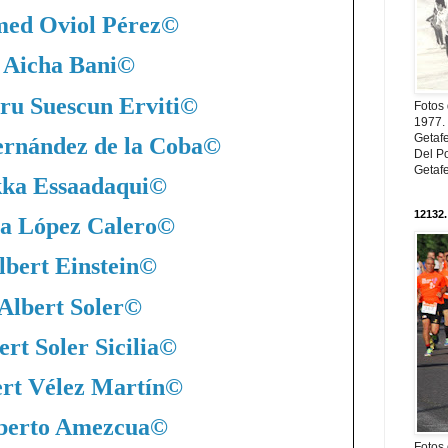
ed Oviol Pérez
©
Aicha Bani
©
ru Suescun Erviti
©
Fotos
1977. 
Getaf
ernández de la Coba
©
Del Po
Getaf
ka Essaadaqui
©
12132.
a López Calero
©
lbert Einstein
©
Albert Soler
©
ert Soler Sicilia
©
rt Vélez Martín
©
berto Amezcua
©
Fotos