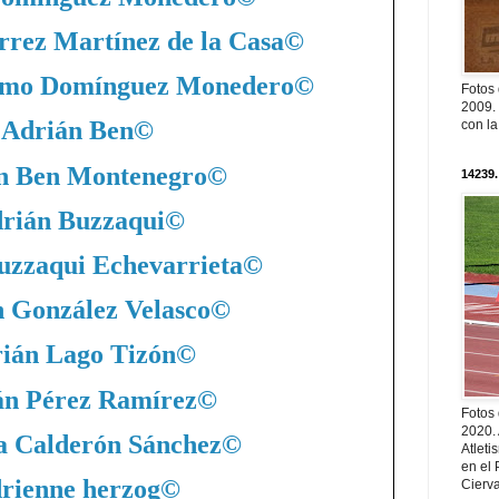
rrez Martínez de la Casa
©
nimo Domínguez Monedero
©
Fotos
2009. 
Adrián Ben
©
con l
n Ben Montenegro
©
14239.
rián Buzzaqui
©
uzzaqui Echevarrieta
©
 González Velasco
©
ián Lago Tizón
©
án Pérez Ramírez
©
Fotos
2020.
a Calderón Sánchez
©
Atleti
en el 
rienne herzog
©
Cierva