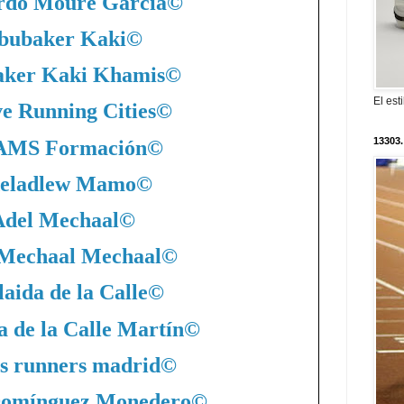
rdo Moure García
©
bubaker Kaki
©
ker Kaki Khamis
©
El est
ve Running Cities
©
13303.
MS Formación
©
eladlew Mamo
©
Adel Mechaal
©
 Mechaal Mechaal
©
aida de la Calle
©
a de la Calle Martín
©
s runners madrid
©
Domínguez Monedero
©