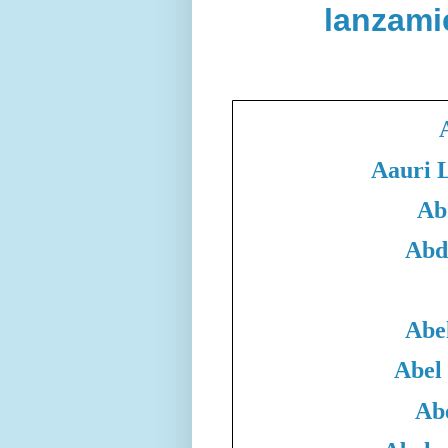
lanzami
Aauri 
Ab
Abd
Abe
Abel
Ab