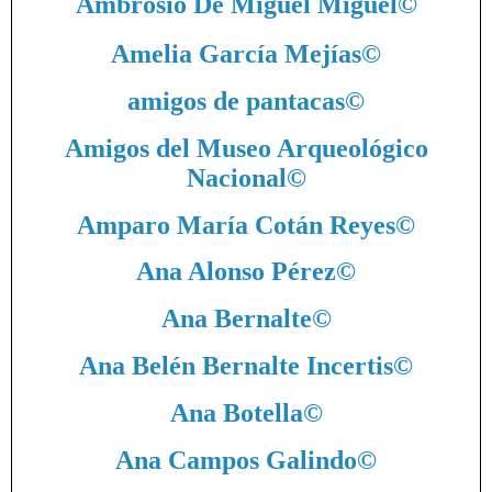
Ambrosio De Miguel Miguel
©
Amelia García Mejías
©
amigos de pantacas
©
Amigos del Museo Arqueológico
Nacional
©
Amparo María Cotán Reyes
©
Ana Alonso Pérez
©
Ana Bernalte
©
Ana Belén Bernalte Incertis
©
Ana Botella
©
Ana Campos Galindo
©