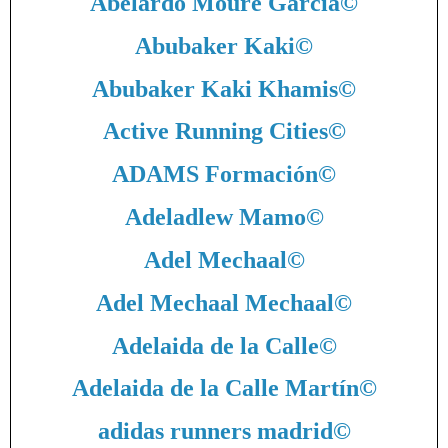
Abelardo Moure García
©
Abubaker Kaki
©
Abubaker Kaki Khamis
©
Active Running Cities
©
ADAMS Formación
©
Adeladlew Mamo
©
Adel Mechaal
©
Adel Mechaal Mechaal
©
Adelaida de la Calle
©
Adelaida de la Calle Martín
©
adidas runners madrid
©