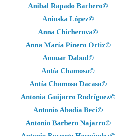
Anibal Rapado Barbero
©
Aniuska López
©
Anna Chicherova
©
Anna María Pinero Ortiz
©
Anouar Dabad
©
Antía Chamosa
©
Antía Chamosa Dacasa
©
Antonia Guijarro Rodríguez
©
Antonio Abadía Beci
©
Antonio Barbero Najarro
©
Antonio Borrego Hernández
©