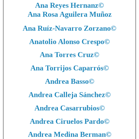
Ana Reyes Hernanz
©
Ana Rosa Aguilera Muñoz
Ana Ruíz-Navarro Zorzano
©
Anatolio Alonso Crespo
©
Ana Torres Cruz
©
Ana Torrijos Caparrós
©
Andrea Basso
©
Andrea Calleja Sánchez
©
Andrea Casarrubios
©
Andrea Ciruelos Pardo
©
Andrea Medina Berman
©