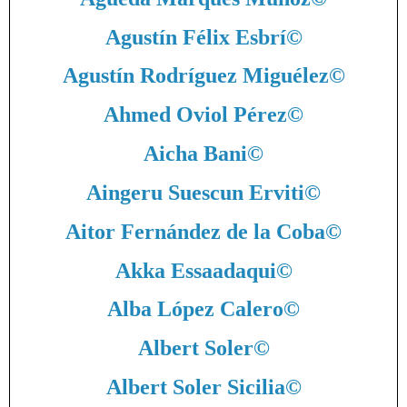
Agustín Félix Esbrí
©
Agustín Rodríguez Miguélez
©
Ahmed Oviol Pérez
©
Aicha Bani
©
Aingeru Suescun Erviti
©
Aitor Fernández de la Coba
©
Akka Essaadaqui
©
Alba López Calero
©
Albert Soler
©
Albert Soler Sicilia
©