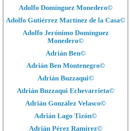
Adolfo Domínguez Monedero
©
Adolfo Gutiérrez Martínez de la Casa
©
Adolfo Jerónimo Domínguez
Monedero
©
Adrián Ben
©
Adrián Ben Montenegro
©
Adrián Buzzaqui
©
Adrián Buzzaqui Echevarrieta
©
Adrián González Velasco
©
Adrián Lago Tizón
©
Adrián Pérez Ramírez
©