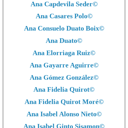
Ana Capdevila Seder
©
Ana Casares Polo
©
Ana Consuelo Duato Boix
©
Ana Duato
©
Ana Elorriaga Ruiz
©
Ana Gayarre Aguirre
©
Ana Gómez González
©
Ana Fidelia Quirot
©
Ana Fidelia Quirot Moré
©
Ana Isabel Alonso Nieto
©
Ana Isabel Ginto Sisamon
©