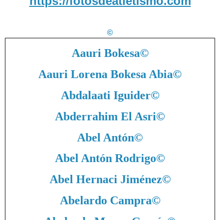
https://fotosdeatletismo.com
©
Aauri Bokesa
©
Aauri Lorena Bokesa Abia
©
Abdalaati Iguider
©
Abderrahim El Asri
©
Abel Antón
©
Abel Antón Rodrigo
©
Abel Hernaci Jiménez
©
Abelardo Campra
©