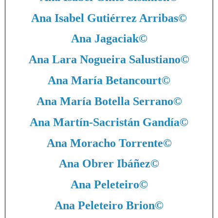
Ana Isabel Gutiérrez Arribas
©
Ana Jagaciak
©
Ana Lara Nogueira Salustiano
©
Ana María Betancourt
©
Ana María Botella Serrano
©
Ana Martín-Sacristán Gandía
©
Ana Moracho Torrente
©
Ana Obrer Ibáñez
©
Ana Peleteiro
©
Ana Peleteiro Brion
©