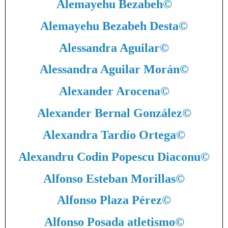
Alemayehu Bezabeh
©
Alemayehu Bezabeh Desta
©
Alessandra Aguilar
©
Alessandra Aguilar Morán
©
Alexander Arocena
©
Alexander Bernal González
©
Alexandra Tardío Ortega
©
Alexandru Codin Popescu Diaconu
©
Alfonso Esteban Morillas
©
Alfonso Plaza Pérez
©
Alfonso Posada atletismo
©