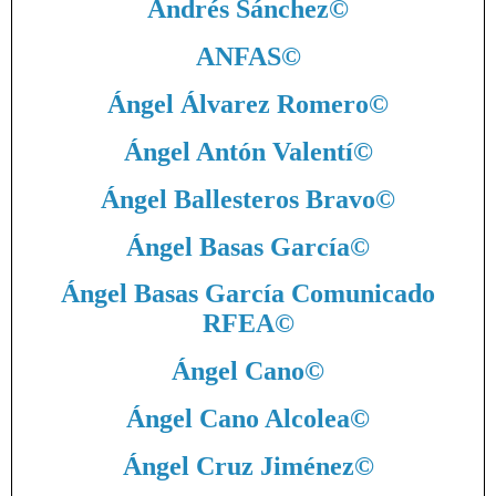
Andrés Sánchez
©
ANFAS
©
Ángel Álvarez Romero
©
Ángel Antón Valentí
©
Ángel Ballesteros Bravo
©
Ángel Basas García
©
Ángel Basas García Comunicado
RFEA
©
Ángel Cano
©
Ángel Cano Alcolea
©
Ángel Cruz Jiménez
©