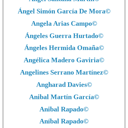
Ángel Simón García De Mora
©
Angela Arias Campo
©
Ángeles Guerra Hurtado
©
Ángeles Hermida Omaña
©
Angélica Madero Gaviria
©
Angelines Serrano Martínez
©
Angharad Davies
©
Anibal Martín García
©
Anibal Rapado
©
Aníbal Rapado
©