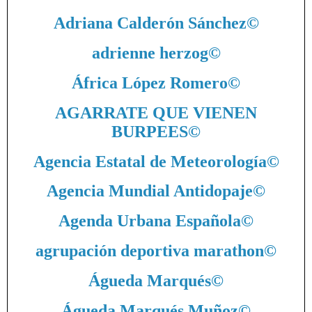
Adriana Calderón Sánchez
©
adrienne herzog
©
África López Romero
©
AGARRATE QUE VIENEN
BURPEES
©
Agencia Estatal de Meteorología
©
Agencia Mundial Antidopaje
©
Agenda Urbana Española
©
agrupación deportiva marathon
©
Águeda Marqués
©
Águeda Marqués Muñoz
©