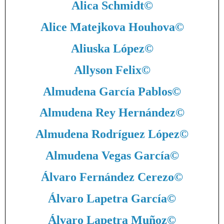
Alica Schmidt
©
Alice Matejkova Houhova
©
Aliuska López
©
Allyson Felix
©
Almudena García Pablos
©
Almudena Rey Hernández
©
Almudena Rodríguez López
©
Almudena Vegas García
©
Álvaro Fernández Cerezo
©
Álvaro Lapetra García
©
Álvaro Lapetra Muñoz
©