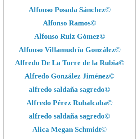
Alfonso Posada Sánchez
©
Alfonso Ramos
©
Alfonso Ruiz Gómez
©
Alfonso Villamudría González
©
Alfredo De La Torre de la Rubia
©
Alfredo González Jiménez
©
alfredo saldaña sagredo
©
Alfredo Pérez Rubalcaba
©
alfredo saldaña sagredo
©
Alica Megan Schmidt
©