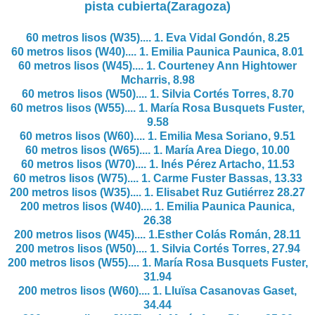
pista cubierta(Zaragoza)
60 metros lisos (W35).... 1. Eva Vidal Gondón, 8.25
60 metros lisos (W40).... 1.
Emilia Paunica Paunica, 8.01
60 metros lisos (W45).... 1.
Courteney Ann Hightower
Mcharris, 8.98
60 metros lisos (W50).... 1.
Silvia Cortés Torres, 8.70
60 metros lisos (W55).... 1.
María Rosa Busquets Fuster,
9.58
60 metros lisos (W60).... 1.
Emilia Mesa Soriano, 9.51
60 metros lisos (W65).... 1.
María Area Diego, 10.00
60 metros lisos (W70).... 1.
Inés Pérez Artacho, 11.53
60 metros lisos (W75).... 1.
Carme Fuster Bassas, 13.33
200 metros lisos (W35).... 1.
Elisabet Ruz Gutiérrez 28.27
200 metros lisos (W40).... 1.
Emilia Paunica Paunica,
26.38
200 metros lisos (W45).... 1.
Esther Colás Román,
28.11
200 metros lisos (W50).... 1.
Silvia Cortés Torres, 27.94
200 metros lisos (W55).... 1.
María Rosa Busquets Fuster,
31.94
200 metros lisos (W60).... 1.
Lluïsa Casanovas Gaset,
34.44