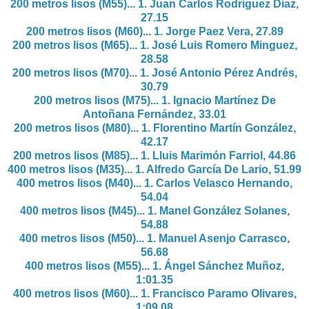
200 metros lisos (M55)... 1.
Juan Carlos Rodríguez Díaz,
27.15
200 metros lisos (M60)... 1.
Jorge Paez Vera, 27.89
200 metros lisos (M65)... 1.
José Luis Romero Minguez,
28.58
200 metros lisos (M70)... 1.
José Antonio Pérez Andrés,
30.79
200 metros lisos (M75)... 1.
Ignacio Martínez De
Antoñana Fernández, 33.01
200 metros lisos (M80)... 1.
Florentino Martín González,
42.17
200 metros lisos (M85)... 1.
Lluis Marimón Farriol, 44.86
400 metros lisos (M35)... 1.
Alfredo García De Lario, 51.99
400 metros lisos (M40)... 1.
Carlos Velasco Hernando,
54.04
400 metros lisos (M45)... 1.
Manel González Solanes,
54.88
400 metros lisos (M50)... 1.
Manuel Asenjo Carrasco,
56.68
400 metros lisos (M55)... 1.
Ángel Sánchez Muñoz,
1:01.35
400 metros lisos (M60)... 1.
Francisco Paramo Olivares,
1:09.08