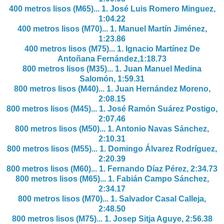
400 metros lisos (M65)... 1.
José Luis Romero Minguez,
1:04.22
400 metros lisos (M70)... 1.
Manuel Martín Jiménez,
1:23.86
400 metros lisos (M75)... 1.
Ignacio Martínez De
Antoñana Fernández,1:18.73
800 metros lisos (M35)... 1.
Juan Manuel Medina
Salomón, 1:59.31
800 metros lisos (M40)... 1.
Juan Hernández Moreno,
2:08.15
800 metros lisos (M45)... 1.
José Ramón Suárez Postigo,
2:07.46
800 metros lisos (M50)... 1.
Antonio Navas Sánchez,
2:10.31
800 metros lisos (M55)... 1.
Domingo Álvarez Rodríguez,
2:20.39
800 metros lisos (M60)... 1.
Fernando Díaz Pérez, 2:34.73
800 metros lisos (M65)... 1.
Fabián Campo Sánchez,
2:34.17
800 metros lisos (M70)... 1.
Salvador Casal Calleja,
2:48.50
800 metros lisos (M75)... 1.
Josep Sitja Aguye, 2:56.38