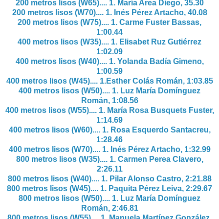
200 metros lisos (W65).... 1.
María Area Diego, 35.30
200 metros lisos (W70).... 1.
Inés Pérez Artacho, 40.08
200 metros lisos (W75).... 1.
Carme Fuster Bassas,
1:00.44
400 metros lisos (W35).... 1.
Elisabet Ruz Gutiérrez
1:02.09
400 metros lisos (W40).... 1.
Yolanda Badía Gimeno,
1:00.59
400 metros lisos (W45).... 1.
Esther Colás Román,
1:03.85
400 metros lisos (W50).... 1.
Luz María Domínguez
Román, 1:08.56
400 metros lisos (W55).... 1.
María Rosa Busquets Fuster,
1:14.69
400 metros lisos (W60).... 1.
Rosa Esquerdo Santacreu,
1:28.46
400 metros lisos (W70).... 1.
Inés Pérez Artacho, 1:32.99
800 metros lisos (W35).... 1.
Carmen Perea Clavero,
2:26.11
800 metros lisos (W40).... 1.
Pilar Alonso Castro, 2:21.88
800 metros lisos (W45).... 1.
Paquita Pérez Leiva,
2:29.67
800 metros lisos (W50).... 1.
Luz María Domínguez
Román, 2:46.81
800 metros lisos (W55).... 1.
Manuela Martínez González,