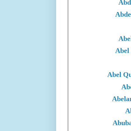
Abd
Abde
Abe
Abel
Abel Qu
Ab
Abela
A
Abuba