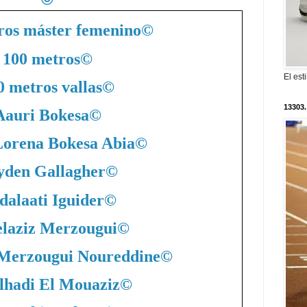
ros máster femenino
©
100 metros
©
El est
0 metros vallas
©
13303.
Aauri Bokesa
©
Lorena Bokesa Abia
©
yden Gallagher
©
dalaati Iguider
©
laziz Merzougui
©
 Merzougui Noureddine
©
lhadi El Mouaziz
©