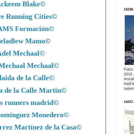
ckeem Blake
©
14238.
ve Running Cities
©
MS Formación
©
eladlew Mamo
©
Adel Mechaal
©
 Mechaal Mechaal
©
Fotos
2010. 
aida de la Calle
©
resca
Haití
a de la Calle Martín
©
superv
s runners madrid
©
14237.
Domínguez Monedero
©
rrez Martínez de la Casa
©