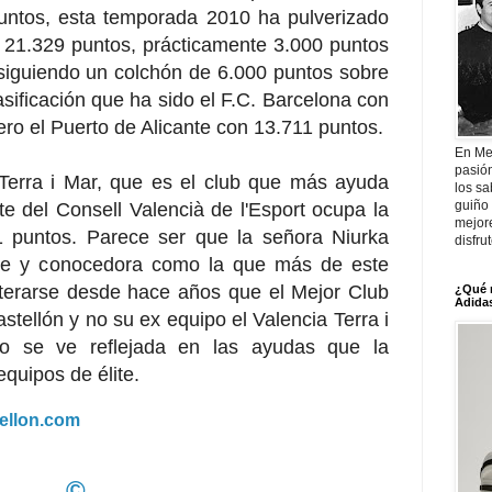
puntos, esta temporada 2010 ha pulverizado
o a 21.329 puntos, prácticamente 3.000 puntos
iguiendo un colchón de 6.000 puntos sobre
asificación que ha sido el F.C. Barcelona con
ero el Puerto de Alicante con 13.711 puntos.
En Me
pasió
Terra i Mar, que es el club que más ayuda
los sa
guiño 
rte del Consell Valencià de l'Esport ocupa la
mejor
1 puntos. Parece ser que la señora Niurka
disfru
lite y conocedora como la que más de este
terarse desde hace años que el Mejor Club
¿Qué 
Adidas
stellón y no su ex equipo el Valencia Terra i
no se ve reflejada en las ayudas que la
quipos de élite.
tellon.com
©