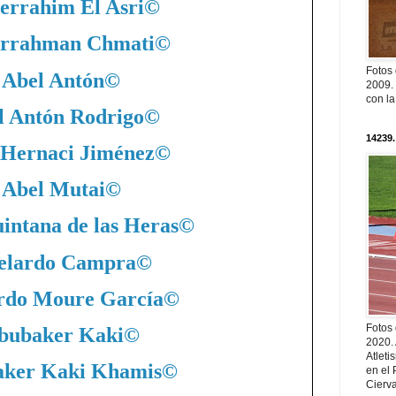
errahim El Asri
©
rrahman Chmati
©
Fotos
Abel Antón
©
2009. 
con l
l Antón Rodrigo
©
14239.
 Hernaci Jiménez
©
Abel Mutai
©
intana de las Heras
©
elardo Campra
©
rdo Moure García
©
Fotos
bubaker Kaki
©
2020.
Atleti
ker Kaki Khamis
©
en el 
Cierva