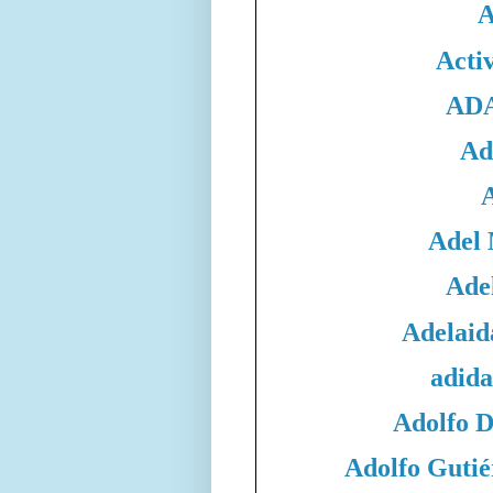
A
Acti
ADA
Ad
Adel
Adel
Adelaid
adida
Adolfo 
Adolfo Gutié