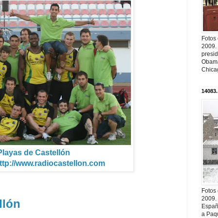
Fotos
2009.
presi
Obama
Chica
14083.
Playas de Castellón
ttp://www.radiocastellon.com
Fotos
2009.
llón
Españ
a Paqu