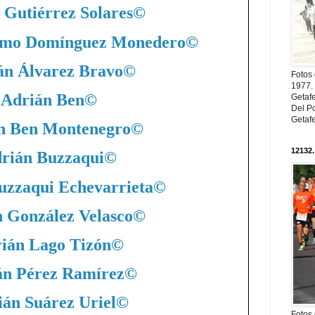
 Gutiérrez Solares
©
nimo Domínguez Monedero
©
án Álvarez Bravo
©
Fotos
1977. 
Adrián Ben
©
Getaf
Del Po
Getaf
n Ben Montenegro
©
12132.
rián Buzzaqui
©
uzzaqui Echevarrieta
©
 González Velasco
©
ián Lago Tizón
©
án Pérez Ramírez
©
án Suárez Uriel
©
Fotos