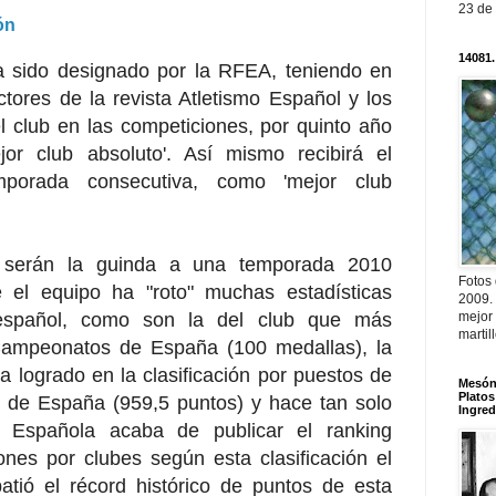
23 de
ón
14081.
a sido designado por la RFEA, teniendo en
ctores de la revista Atletismo Español y los
l club en las competiciones, por quinto año
or club absoluto'. Así mismo recibirá el
mporada consecutiva, como 'mejor club
 serán la guinda a una temporada 2010
Fotos
 el equipo ha "roto" muchas estadísticas
2009.
o español, como son la del club que más
mejor
martil
Campeonatos de España (100 medallas), la
 logrado en la clasificación por puestos de
Mesón 
Platos
 de España (959,5 puntos) y hace tan solo
Ingred
 Española acaba de publicar el ranking
ones por clubes según esta clasificación el
tió el récord histórico de puntos de esta