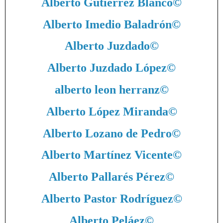
Alberto Gutiérrez Blanco
©
Alberto Imedio Baladrón
©
Alberto Juzdado
©
Alberto Juzdado López
©
alberto leon herranz
©
Alberto López Miranda
©
Alberto Lozano de Pedro
©
Alberto Martínez Vicente
©
Alberto Pallarés Pérez
©
Alberto Pastor Rodríguez
©
Alberto Peláez
©