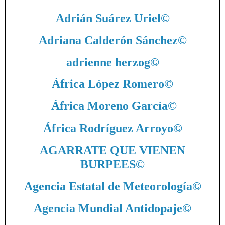
Adrián Suárez Uriel
©
Adriana Calderón Sánchez
©
adrienne herzog
©
África López Romero
©
África Moreno García
©
África Rodríguez Arroyo
©
AGARRATE QUE VIENEN
BURPEES
©
Agencia Estatal de Meteorología
©
Agencia Mundial Antidopaje
©