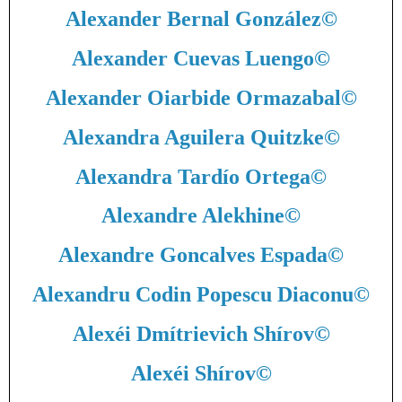
Alexander Bernal González
©
Alexander Cuevas Luengo
©
Alexander Oiarbide Ormazabal
©
Alexandra Aguilera Quitzke
©
Alexandra Tardío Ortega
©
Alexandre Alekhine
©
Alexandre Goncalves Espada
©
Alexandru Codin Popescu Diaconu
©
Alexéi Dmítrievich Shírov
©
Alexéi Shírov
©