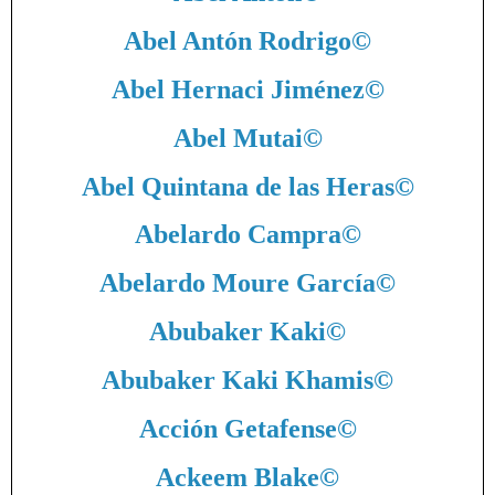
Abel Antón Rodrigo
©
Abel Hernaci Jiménez
©
Abel Mutai
©
Abel Quintana de las Heras
©
Abelardo Campra
©
Abelardo Moure García
©
Abubaker Kaki
©
Abubaker Kaki Khamis
©
Acción Getafense
©
Ackeem Blake
©