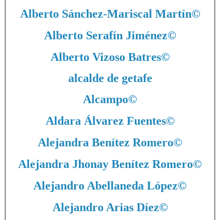
Alberto Sánchez-Mariscal Martín
©
Alberto Serafín Jiménez
©
Alberto Vizoso Batres
©
alcalde de getafe
Alcampo
©
Aldara Álvarez Fuentes
©
Alejandra Benítez Romero
©
Alejandra Jhonay Benítez Romero
©
Alejandro Abellaneda López
©
Alejandro Arias Díez
©