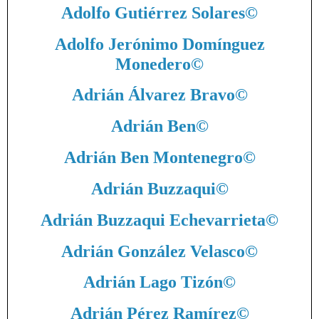
Adolfo Gutiérrez Solares
©
Adolfo Jerónimo Domínguez
Monedero
©
Adrián Álvarez Bravo
©
Adrián Ben
©
Adrián Ben Montenegro
©
Adrián Buzzaqui
©
Adrián Buzzaqui Echevarrieta
©
Adrián González Velasco
©
Adrián Lago Tizón
©
Adrián Pérez Ramírez
©