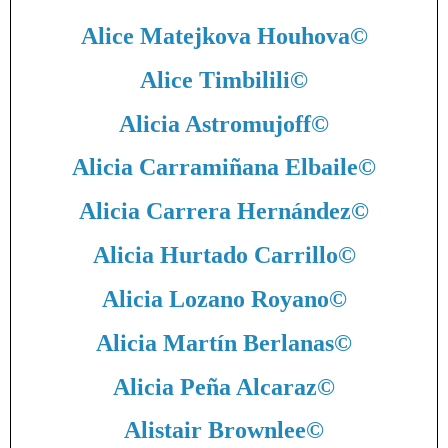
Alice Matejkova Houhova
©
Alice Timbilili
©
Alicia Astromujoff
©
Alicia Carramiñana Elbaile
©
Alicia Carrera Hernández
©
Alicia Hurtado Carrillo
©
Alicia Lozano Royano
©
Alicia Martín Berlanas
©
Alicia Peña Alcaraz
©
Alistair Brownlee
©