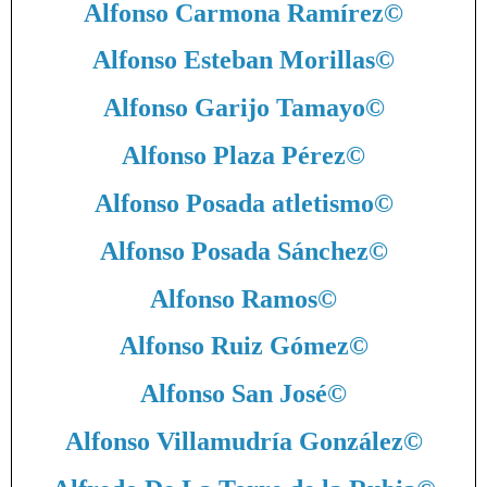
Alfonso Carmona Ramírez
©
Alfonso Esteban Morillas
©
Alfonso Garijo Tamayo
©
Alfonso Plaza Pérez
©
Alfonso Posada atletismo
©
Alfonso Posada Sánchez
©
Alfonso Ramos
©
Alfonso Ruiz Gómez
©
Alfonso San José
©
Alfonso Villamudría González
©