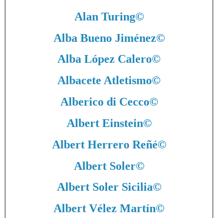
Alan Turing
©
Alba Bueno Jiménez
©
Alba López Calero
©
Albacete Atletismo
©
Alberico di Cecco
©
Albert Einstein
©
Albert Herrero Reñé
©
Albert Soler
©
Albert Soler Sicilia
©
Albert Vélez Martín
©