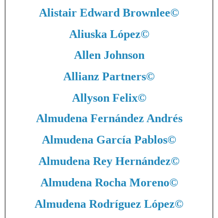
Alistair Edward Brownlee
©
Aliuska López
©
Allen Johnson
Allianz Partners
©
Allyson Felix
©
Almudena Fernández Andrés
Almudena García Pablos
©
Almudena Rey Hernández
©
Almudena Rocha Moreno
©
Almudena Rodríguez López
©