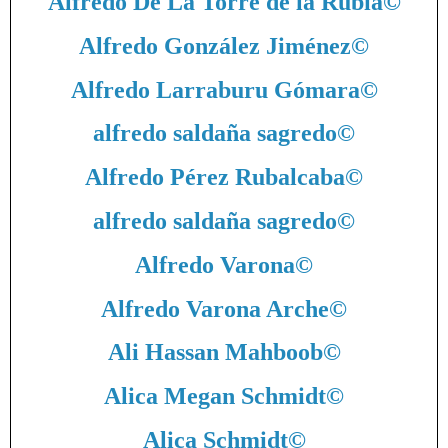
Alfredo De La Torre de la Rubia
©
Alfredo González Jiménez
©
Alfredo Larraburu Gómara
©
alfredo saldaña sagredo
©
Alfredo Pérez Rubalcaba
©
alfredo saldaña sagredo
©
Alfredo Varona
©
Alfredo Varona Arche
©
Ali Hassan Mahboob
©
Alica Megan Schmidt
©
Alica Schmidt
©