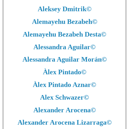
Aleksey Dmitrik
©
Alemayehu Bezabeh
©
Alemayehu Bezabeh Desta
©
Alessandra Aguilar
©
Alessandra Aguilar Morán
©
Àlex Pintado
©
Àlex Pintado Aznar
©
Alex Schwazer
©
Alexander Arocena
©
Alexander Arocena Lizarraga
©