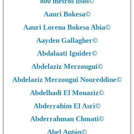
800 metros lisos
©
Aauri Bokesa
©
Aauri Lorena Bokesa Abia
©
Aayden Gallagher
©
Abdalaati Iguider
©
Abdelaziz Merzougui
©
Abdelaziz Merzougui Noureddine
©
Abdelhadi El Mouaziz
©
Abderrahim El Asri
©
Abderrahman Chmati
©
Abel Antón
©