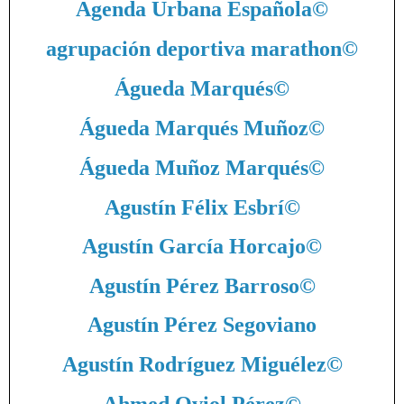
Agenda Urbana Española
©
agrupación deportiva marathon
©
Águeda Marqués
©
Águeda Marqués Muñoz
©
Águeda Muñoz Marqués
©
Agustín Félix Esbrí
©
Agustín García Horcajo
©
Agustín Pérez Barroso
©
Agustín Pérez Segoviano
Agustín Rodríguez Miguélez
©
Ahmed Oviol Pérez
©