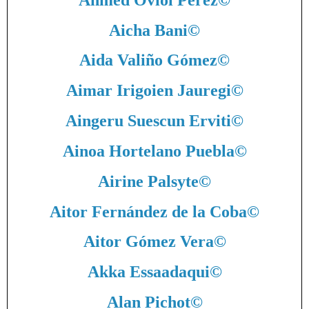
Aicha Bani
©
Aida Valiño Gómez
©
Aimar Irigoien Jauregi
©
Aingeru Suescun Erviti
©
Ainoa Hortelano Puebla
©
Airine Palsyte
©
Aitor Fernández de la Coba
©
Aitor Gómez Vera
©
Akka Essaadaqui
©
Alan Pichot
©