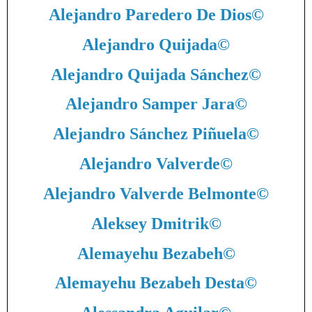
Alejandro Paredero De Dios
©
Alejandro Quijada
©
Alejandro Quijada Sánchez
©
Alejandro Samper Jara
©
Alejandro Sánchez Piñuela
©
Alejandro Valverde
©
Alejandro Valverde Belmonte
©
Aleksey Dmitrik
©
Alemayehu Bezabeh
©
Alemayehu Bezabeh Desta
©