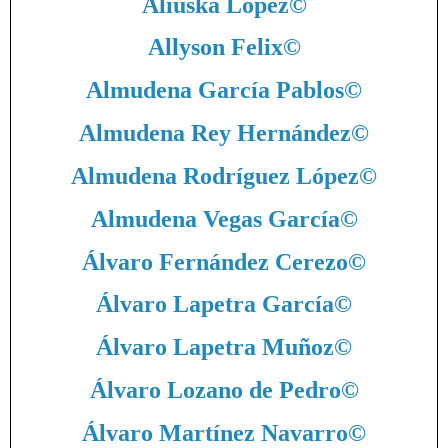
Aliuska López
©
Allyson Felix
©
Almudena García Pablos
©
Almudena Rey Hernández
©
Almudena Rodríguez López
©
Almudena Vegas García
©
Álvaro Fernández Cerezo
©
Álvaro Lapetra García
©
Álvaro Lapetra Muñoz
©
Álvaro Lozano de Pedro
©
Álvaro Martínez Navarro
©