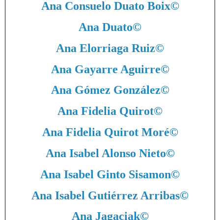
Ana Consuelo Duato Boix
©
Ana Duato
©
Ana Elorriaga Ruiz
©
Ana Gayarre Aguirre
©
Ana Gómez González
©
Ana Fidelia Quirot
©
Ana Fidelia Quirot Moré
©
Ana Isabel Alonso Nieto
©
Ana Isabel Ginto Sisamon
©
Ana Isabel Gutiérrez Arribas
©
Ana Jagaciak
©