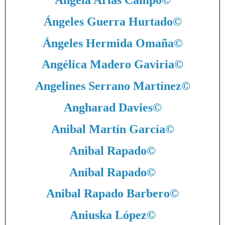
Ángeles Guerra Hurtado
©
Ángeles Hermida Omaña
©
Angélica Madero Gaviria
©
Angelines Serrano Martínez
©
Angharad Davies
©
Anibal Martín García
©
Anibal Rapado
©
Aníbal Rapado
©
Anibal Rapado Barbero
©
Aniuska López
©