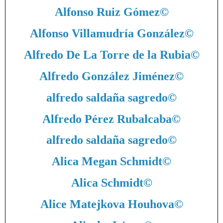
Alfonso Ruiz Gómez
©
Alfonso Villamudría González
©
Alfredo De La Torre de la Rubia
©
Alfredo González Jiménez
©
alfredo saldaña sagredo
©
Alfredo Pérez Rubalcaba
©
alfredo saldaña sagredo
©
Alica Megan Schmidt
©
Alica Schmidt
©
Alice Matejkova Houhova
©