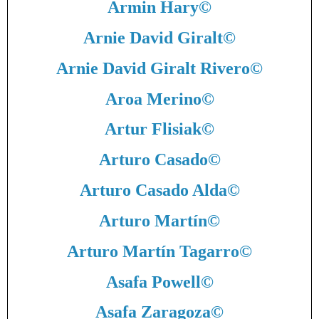
Armin Hary
©
Arnie David Giralt
©
Arnie David Giralt Rivero
©
Aroa Merino
©
Artur Flisiak
©
Arturo Casado
©
Arturo Casado Alda
©
Arturo Martín
©
Arturo Martín Tagarro
©
Asafa Powell
©
Asafa Zaragoza
©