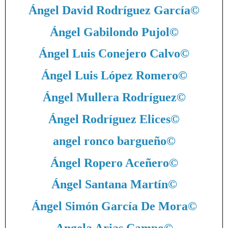
Ángel David Rodríguez García
©
Ángel Gabilondo Pujol
©
Ángel Luis Conejero Calvo
©
Ángel Luis López Romero
©
Ángel Mullera Rodríguez
©
Ángel Rodríguez Elices
©
angel ronco bargueño
©
Ángel Ropero Aceñero
©
Ángel Santana Martín
©
Ángel Simón García De Mora
©
Angela Arias Campo
©