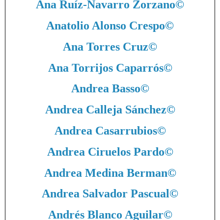
Ana Ruíz-Navarro Zorzano
©
Anatolio Alonso Crespo
©
Ana Torres Cruz
©
Ana Torrijos Caparrós
©
Andrea Basso
©
Andrea Calleja Sánchez
©
Andrea Casarrubios
©
Andrea Ciruelos Pardo
©
Andrea Medina Berman
©
Andrea Salvador Pascual
©
Andrés Blanco Aguilar
©