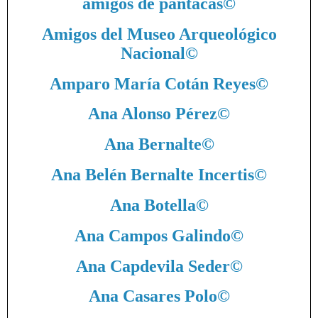
amigos de pantacas
©
Amigos del Museo Arqueológico
Nacional
©
Amparo María Cotán Reyes
©
Ana Alonso Pérez
©
Ana Bernalte
©
Ana Belén Bernalte Incertis
©
Ana Botella
©
Ana Campos Galindo
©
Ana Capdevila Seder
©
Ana Casares Polo
©