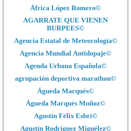
África López Romero
©
AGARRATE QUE VIENEN
BURPEES
©
Agencia Estatal de Meteorología
©
Agencia Mundial Antidopaje
©
Agenda Urbana Española
©
agrupación deportiva marathon
©
Águeda Marqués
©
Águeda Marqués Muñoz
©
Agustín Félix Esbrí
©
Agustín Rodríguez Miguélez
©