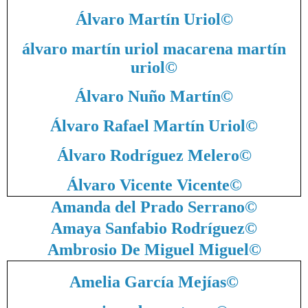
Álvaro Martín Uriol
©
álvaro martín uriol macarena martín
uriol
©
Álvaro Nuño Martín
©
Álvaro Rafael Martín Uriol
©
Álvaro Rodríguez Melero
©
Álvaro Vicente Vicente
©
Amanda del Prado Serrano
©
Amaya Sanfabio Rodríguez
©
Ambrosio De Miguel Miguel
©
Amelia García Mejías
©