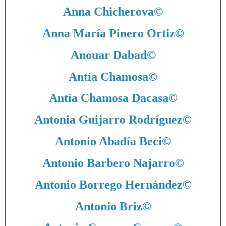
Anna Chicherova
©
Anna María Pinero Ortiz
©
Anouar Dabad
©
Antía Chamosa
©
Antía Chamosa Dacasa
©
Antonia Guijarro Rodríguez
©
Antonio Abadía Beci
©
Antonio Barbero Najarro
©
Antonio Borrego Hernández
©
Antonio Briz
©