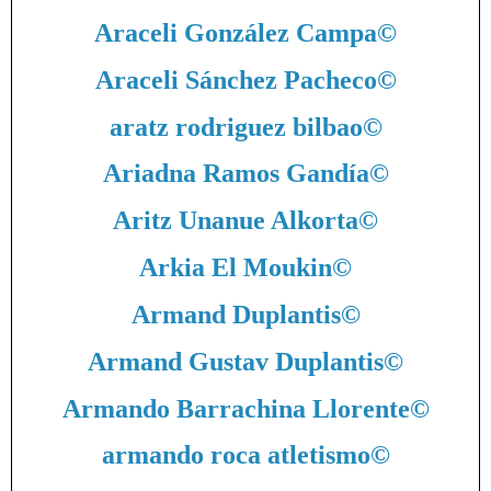
Araceli González Campa
©
Araceli Sánchez Pacheco
©
aratz rodriguez bilbao
©
Ariadna Ramos Gandía
©
Aritz Unanue Alkorta
©
Arkia El Moukin
©
Armand Duplantis
©
Armand Gustav Duplantis
©
Armando Barrachina Llorente
©
armando roca atletismo
©