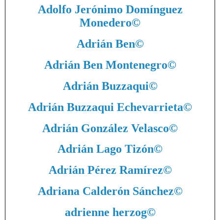
Adolfo Jerónimo Domínguez
Monedero
©
Adrián Ben
©
Adrián Ben Montenegro
©
Adrián Buzzaqui
©
Adrián Buzzaqui Echevarrieta
©
Adrián González Velasco
©
Adrián Lago Tizón
©
Adrián Pérez Ramírez
©
Adriana Calderón Sánchez
©
adrienne herzog
©