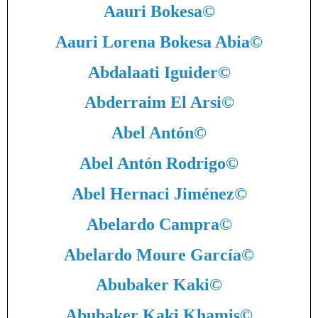
Aauri Bokesa
©
Aauri Lorena Bokesa Abia
©
Abdalaati Iguider
©
Abderraim El Arsi
©
Abel Antón
©
Abel Antón Rodrigo
©
Abel Hernaci Jiménez
©
Abelardo Campra
©
Abelardo Moure García
©
Abubaker Kaki
©
Abubaker Kaki Khamis
©