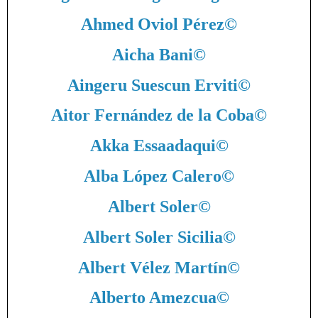
Ahmed Oviol Pérez
©
Aicha Bani
©
Aingeru Suescun Erviti
©
Aitor Fernández de la Coba
©
Akka Essaadaqui
©
Alba López Calero
©
Albert Soler
©
Albert Soler Sicilia
©
Albert Vélez Martín
©
Alberto Amezcua
©