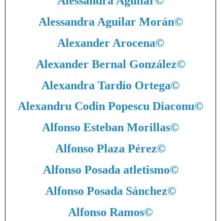
Alessandra Aguilar
©
Alessandra Aguilar Morán
©
Alexander Arocena
©
Alexander Bernal González
©
Alexandra Tardío Ortega
©
Alexandru Codin Popescu Diaconu
©
Alfonso Esteban Morillas
©
Alfonso Plaza Pérez
©
Alfonso Posada atletismo
©
Alfonso Posada Sánchez
©
Alfonso Ramos
©