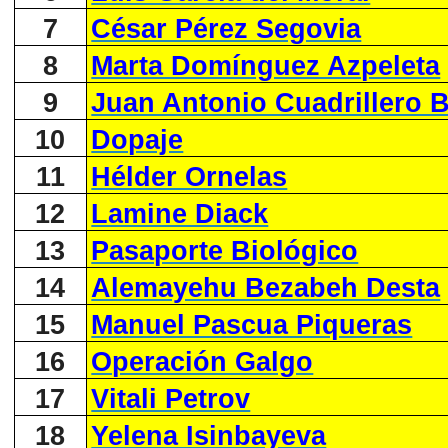
7
César Pérez Segovia
8
Marta Domínguez Azpeleta
9
Juan Antonio Cuadrillero 
10
Dopaje
11
Hélder Ornelas
12
Lamine Diack
13
Pasaporte Biológico
14
Alemayehu Bezabeh Desta
15
Manuel Pascua Piqueras
16
Operación Galgo
17
Vitali Petrov
18
Yelena Isinbayeva