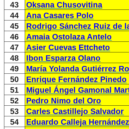
43
Oksana Chusovitina
44
Ana Casares Polo
45
Rodrigo Sánchez Ruiz de l
46
Amaia Ostolaza Antelo
47
Asier Cuevas Ettcheto
48
Ibon Esparza Olano
49
María Yolanda Gutiérrez R
50
Enrique Fernández Pinedo
51
Miguel Ángel Gamonal Mar
52
Pedro Nimo del Oro
53
Carles Castillejo Salvador
54
Eduardo Calleja Hernánde