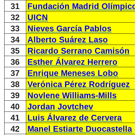
31
Fundación Madrid Olímpic
32
UICN
33
Nieves García Pablos
34
Alberto Suárez Laso
35
Ricardo Serrano Camisón
36
Esther Álvarez Herrero
37
Enrique Meneses Lobo
38
Verónica Pérez Rodríguez
39
Novlene Williams-Mills
40
Jordan Jovtchev
41
Luis Álvarez de Cervera
42
Manel Estiarte Duocastella