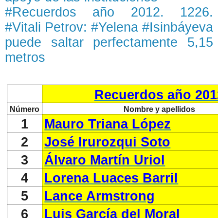
#Recuerdos año 2012. 1226.
#Vitali Petrov: #Yelena #Isinbáyeva
puede saltar perfectamente 5,15
metros
Recuerdos año 201
Número
Nombre y apellidos
1
Mauro Triana López
2
José Irurozqui Soto
3
Álvaro Martín Uriol
4
Lorena Luaces Barril
5
Lance Armstrong
6
Luis García del Moral