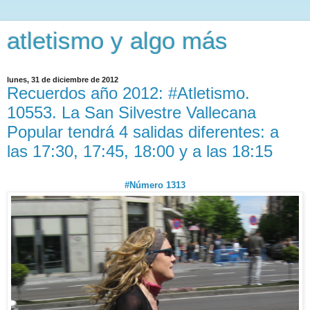
atletismo y algo más
lunes, 31 de diciembre de 2012
Recuerdos año 2012: #Atletismo.
10553. La San Silvestre Vallecana
Popular tendrá 4 salidas diferentes: a
las 17:30, 17:45, 18:00 y a las 18:15
#Número 1313