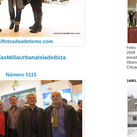
://fotosdeatletismo.com
Fotos
2009.
íasMillaUrbanaIsladeIbiza
presi
Obama
Chica
Número 5115
14083.