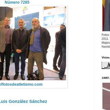
Número 7285
Fotos
2011.
Majest
Navid
Vistas
14087.
://fotosdeatletismo.com
Luis González Sánchez