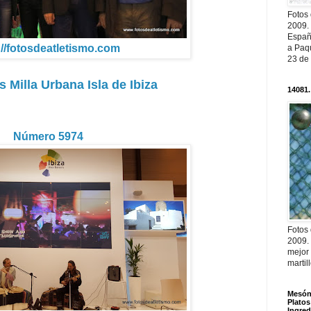
Fotos
2009.
Españ
://fotosdeatletismo.com
a Paqu
23 de
 Milla Urbana Isla de Ibiza
14081.
Número 5974
Fotos
2009.
mejor
martil
Mesón 
Platos
Ingred