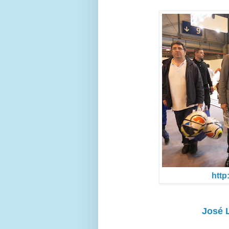
http
José 