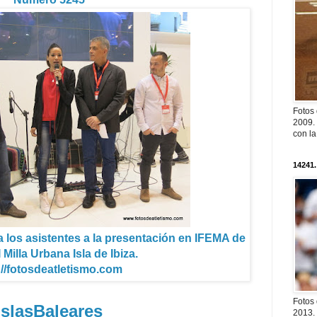
Fotos
2009. 
con l
14241.
a los asistentes a la presentación en IFEMA de
 Milla Urbana Isla de Ibiza.
://fotosdeatletismo.com
Fotos
IslasBaleares
2013. 