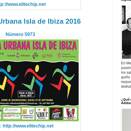
tp://www.elitechip.net
Urbana Isla de Ibiza 2016
Número 5973
En Me
pasió
los sa
guiño 
mejor
disfru
¿Qué 
Adidas
: http://www.elitechip.net