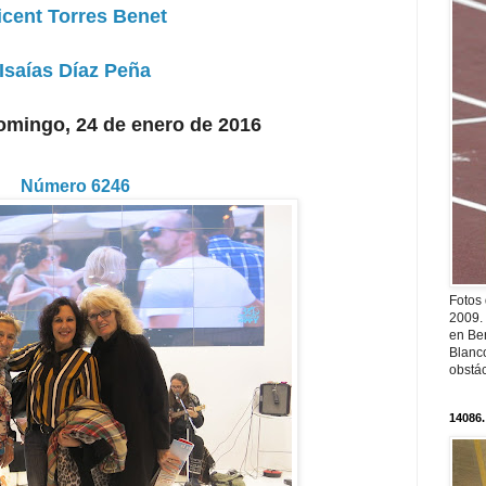
icent Torres Benet
Isaías Díaz Peña
omingo, 24 de enero de 2016
Número 6246
Fotos
2009.
en Ber
Blanc
obstá
14086.