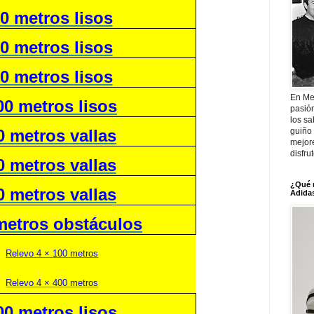
0 metros lisos
0 metros lisos
0 metros lisos
En Me
00 metros lisos
pasió
los sa
guiño 
0 metros vallas
mejor
disfru
0 metros vallas
¿Qué 
0 metros vallas
Adidas
metros obstáculos
Relevo 4 × 100 metros
Relevo 4 × 400 metros
00 metros lisos