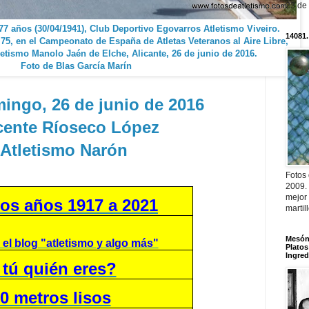
23 de
7 años (30/04/1941), Club Deportivo Egovarros Atletismo Viveiro.
14081.
75, en el Campeonato de España de Atletas Veteranos al Aire Libre,
etismo Manolo Jaén de Elche, Alicante, 26 de junio de 2016.
Foto de Blas García Marín
ingo, 26 de junio de 2016
cente Ríoseco López
 Atletismo Narón
Fotos
2009.
mejor
os años 1917 a 2021
martil
Mesón 
 el blog "atletismo y algo más"
Platos
Ingred
 tú quién eres?
0 metros lisos