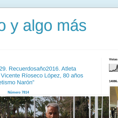
mo y algo más
Vistas
329. Recuerdosaño2016. Atleta
 Vicente Ríoseco López, 80 años
letismo Narón”
14086.
Número 7814