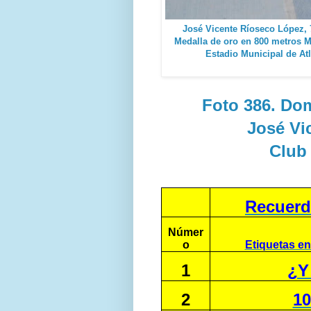
José Vicente Ríoseco López, 7
Medalla de oro en 800 metros M
Estadio Municipal de Atl
Foto 386. Dom
José Vi
Club
Recuerd
Númer
o
Etiquetas en
1
¿Y
2
10