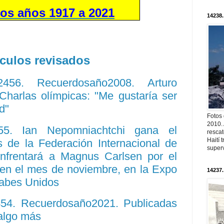
os años 1917 a 2021
14238.
ículos revisados
12456. Recuerdosaño2008. Arturo
Charlas olímpicas: "Me gustaría ser
d"
Fotos
2010. 
455. Ian Nepomniachtchi gana el
resca
Haití
 de la Federación Internacional de
superv
nfrentará a Magnus Carlsen por el
n el mes de noviembre, en la Expo
14237.
rabes Unidos
454. Recuerdosaño2021. Publicadas
 algo más