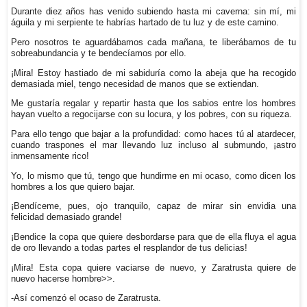
Durante diez años has venido subiendo hasta mi caverna: sin mí, mi
águila y mi serpiente te habrías hartado de tu luz y de este camino.
Pero nosotros te aguardábamos cada mañana, te liberábamos de tu
sobreabundancia y te bendecíamos por ello.
¡Mira! Estoy hastiado de mi sabiduría como la abeja que ha recogido
demasiada miel, tengo necesidad de manos que se extiendan.
Me gustaría regalar y repartir hasta que los sabios entre los hombres
hayan vuelto a regocijarse con su locura, y los pobres, con su riqueza.
Para ello tengo que bajar a la profundidad: como haces tú al atardecer,
cuando traspones el mar llevando luz incluso al submundo, ¡astro
inmensamente rico!
Yo, lo mismo que tú, tengo que hundirme en mi ocaso, como dicen los
hombres a los que quiero bajar.
¡Bendíceme, pues, ojo tranquilo, capaz de mirar sin envidia una
felicidad demasiado grande!
¡Bendice la copa que quiere desbordarse para que de ella fluya el agua
de oro llevando a todas partes el resplandor de tus delicias!
¡Mira! Esta copa quiere vaciarse de nuevo, y Zaratrusta quiere de
nuevo hacerse hombre>>.
-Así comenzó el ocaso de Zaratrusta.