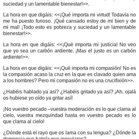
suciedad y un lamentable bienestar!>>.
La hora en que digáis: <<¡Qué importa mi virtud! Todavía no
me ha puesto furioso. ¡Qué cansado estoy de mi bien y de
mi mal! ¡Todo esto es pobreza y suciedad y un lamentable
bienestar!>>.
La hora en que digáis: <<¡Qué importa mi justicia! No veo
que yo sea un carbón ardiente. ¡Mas el justo es un carbón
ardiente!>>.
La hora en que digáis: <<¡Qué importa mi compasión! No es
la compasión acaso la cruz en la que es clavado quien ama
a los hombres? Pero mi compasión no es una crucifixión>>.
¿Habéis hablado ya así? ¿Habéis gritado ya así? ¡Ah, ojalá
os hubiese yo oído ya gritar así!
¡No vuestro pecado –vuestra moderación es lo que clama al
cielo, vuestra mezquindad hasta en vuestro pecado es lo
que clama al cielo!
¿Dónde está el rayo que os lama con su lengua? ¿Dónde la
demencia que habría que inocularos?