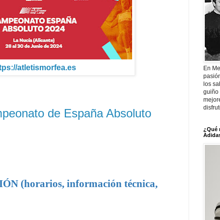
tps://atletismorfea.es
En Me
pasió
los sa
guiño 
mejor
disfru
peonato de España Absoluto
¿Qué 
Adidas
(horarios, información técnica,