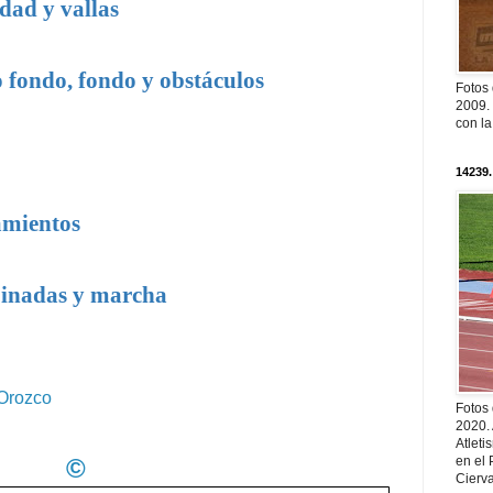
ad y vallas
fondo, fondo y obstáculos
Fotos
2009. 
con l
14239.
mientos
inadas y marcha
 Orozco
Fotos
2020.
Atleti
en el 
©
Cierva