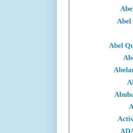
Abe
Abel
Abel Qu
Ab
Abela
A
Abuba
A
Acti
ADA