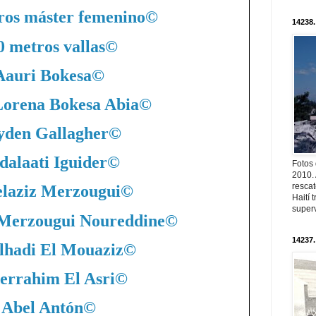
ros máster femenino
©
14238.
0 metros vallas
©
Aauri Bokesa
©
Lorena Bokesa Abia
©
yden Gallagher
©
dalaati Iguider
©
Fotos
2010. 
resca
laziz Merzougui
©
Haití
superv
 Merzougui Noureddine
©
14237.
lhadi El Mouaziz
©
errahim El Asri
©
Abel Antón
©