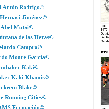
l Antón Rodrigo
©
 Hernaci Jiménez
©
Abel Mutai
©
Fotos
1977. 
Getaf
intana de las Heras
©
Del Po
Getaf
elardo Campra
©
12132.
rdo Moure García
©
bubaker Kaki
©
ker Kaki Khamis
©
ckeem Blake
©
ve Running Cities
©
MS Formación
©
Fotos