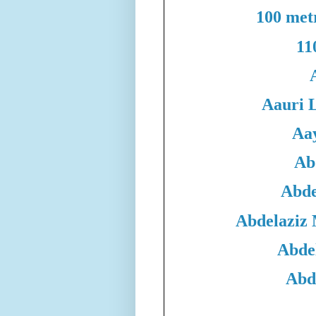
100 met
11
Aauri 
Aa
Ab
Abde
Abdelaziz
Abde
Abd