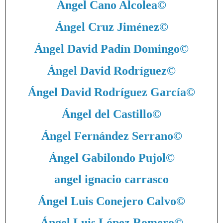
Ángel Cano Alcolea
©
Ángel Cruz Jiménez
©
Ángel David Padín Domingo
©
Ángel David Rodríguez
©
Ángel David Rodríguez García
©
Ángel del Castillo
©
Ángel Fernández Serrano
©
Ángel Gabilondo Pujol
©
angel ignacio carrasco
Ángel Luis Conejero Calvo
©
Ángel Luis López Romero
©