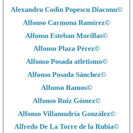
Alexandru Codin Popescu Diaconu
©
Alfonso Carmona Ramírez
©
Alfonso Esteban Morillas
©
Alfonso Plaza Pérez
©
Alfonso Posada atletismo
©
Alfonso Posada Sánchez
©
Alfonso Ramos
©
Alfonso Ruiz Gómez
©
Alfonso Villamudría González
©
Alfredo De La Torre de la Rubia
©