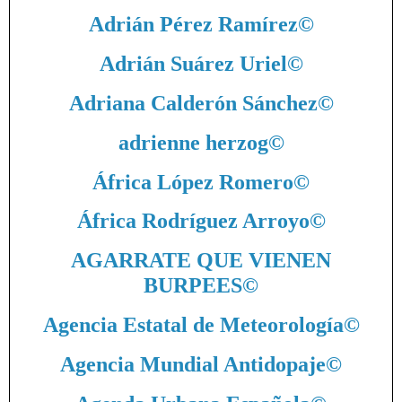
Adrián Pérez Ramírez
©
Adrián Suárez Uriel
©
Adriana Calderón Sánchez
©
adrienne herzog
©
África López Romero
©
África Rodríguez Arroyo
©
AGARRATE QUE VIENEN
BURPEES
©
Agencia Estatal de Meteorología
©
Agencia Mundial Antidopaje
©