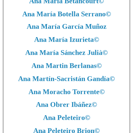
Ana María Betancourt
©
Ana María Botella Serrano
©
Ana María García Muñoz
Ana María Izurieta
©
Ana María Sánchez Julià
©
Ana Martin Berlanas
©
Ana Martín-Sacristán Gandía
©
Ana Moracho Torrente
©
Ana Obrer Ibáñez
©
Ana Peleteiro
©
Ana Peleteiro Brion
©