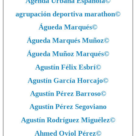
Agenda Urbana Española
©
agrupación deportiva marathon
©
Águeda Marqués
©
Águeda Marqués Muñoz
©
Águeda Muñoz Marqués
©
Agustín Félix Esbrí
©
Agustín García Horcajo
©
Agustín Pérez Barroso
©
Agustín Pérez Segoviano
Agustín Rodríguez Miguélez
©
Ahmed Oviol Pérez
©