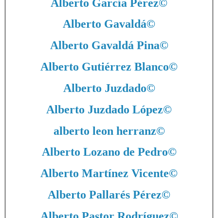
Alberto García Pérez
©
Alberto Gavaldá
©
Alberto Gavaldá Pina
©
Alberto Gutiérrez Blanco
©
Alberto Juzdado
©
Alberto Juzdado López
©
alberto leon herranz
©
Alberto Lozano de Pedro
©
Alberto Martínez Vicente
©
Alberto Pallarés Pérez
©
Alberto Pastor Rodríguez
©