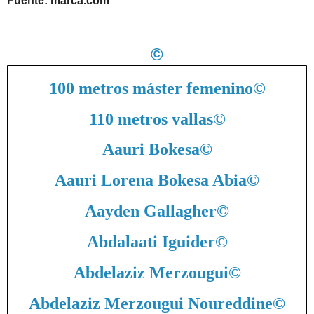
Fuente: marca.com
©
100 metros máster femenino
©
110 metros vallas
©
Aauri Bokesa
©
Aauri Lorena Bokesa Abia
©
Aayden Gallagher
©
Abdalaati Iguider
©
Abdelaziz Merzougui
©
Abdelaziz Merzougui Noureddine
©