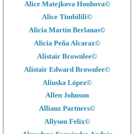
Alice Matejkova Houhova
©
Alice Timbilili
©
Alicia Martín Berlanas
©
Alicia Peña Alcaraz
©
Alistair Brownlee
©
Alistair Edward Brownlee
©
Aliuska López
©
Allen Johnson
Allianz Partners
©
Allyson Felix
©