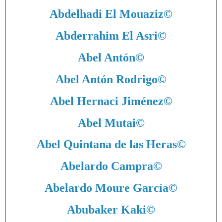
Abdelhadi El Mouaziz
©
Abderrahim El Asri
©
Abel Antón
©
Abel Antón Rodrigo
©
Abel Hernaci Jiménez
©
Abel Mutai
©
Abel Quintana de las Heras
©
Abelardo Campra
©
Abelardo Moure García
©
Abubaker Kaki
©