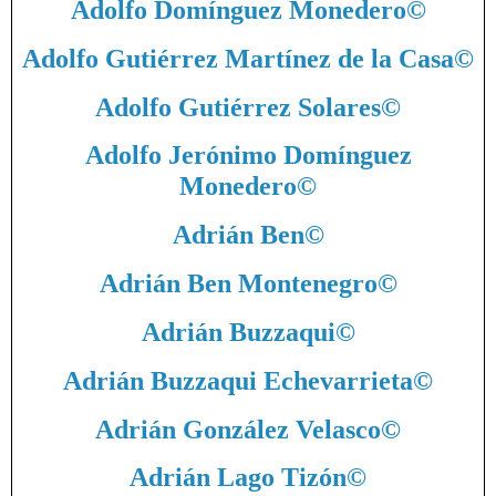
Adolfo Domínguez Monedero
©
Adolfo Gutiérrez Martínez de la Casa
©
Adolfo Gutiérrez Solares
©
Adolfo Jerónimo Domínguez
Monedero
©
Adrián Ben
©
Adrián Ben Montenegro
©
Adrián Buzzaqui
©
Adrián Buzzaqui Echevarrieta
©
Adrián González Velasco
©
Adrián Lago Tizón
©