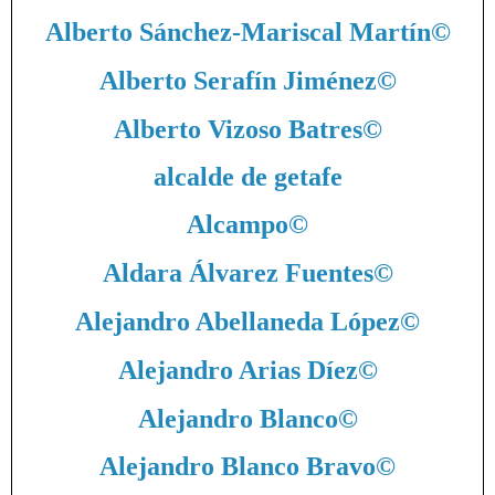
Alberto Sánchez-Mariscal Martín
©
Alberto Serafín Jiménez
©
Alberto Vizoso Batres
©
alcalde de getafe
Alcampo
©
Aldara Álvarez Fuentes
©
Alejandro Abellaneda López
©
Alejandro Arias Díez
©
Alejandro Blanco
©
Alejandro Blanco Bravo
©