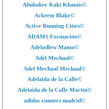
Abubaker Kaki Khamis
©
Ackeem Blake
©
Active Running Cities
©
ADAMS Formación
©
Adeladlew Mamo
©
Adel Mechaal
©
Adel Mechaal Mechaal
©
Adelaida de la Calle
©
Adelaida de la Calle Martín
©
adidas runners madrid
©