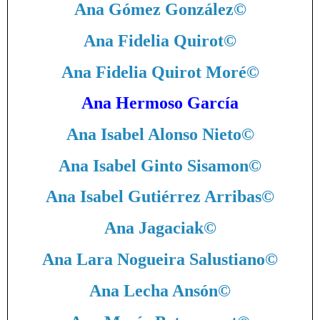
Ana Gómez González
©
Ana Fidelia Quirot
©
Ana Fidelia Quirot Moré
©
Ana Hermoso García
Ana Isabel Alonso Nieto
©
Ana Isabel Ginto Sisamon
©
Ana Isabel Gutiérrez Arribas
©
Ana Jagaciak
©
Ana Lara Nogueira Salustiano
©
Ana Lecha Ansón
©