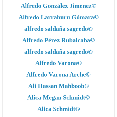
Alfredo González Jiménez
©
Alfredo Larraburu Gómara
©
alfredo saldaña sagredo
©
Alfredo Pérez Rubalcaba
©
alfredo saldaña sagredo
©
Alfredo Varona
©
Alfredo Varona Arche
©
Ali Hassan Mahboob
©
Alica Megan Schmidt
©
Alica Schmidt
©