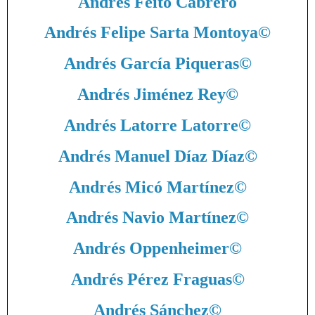
Andrés Feíto Cabrero
Andrés Felipe Sarta Montoya
©
Andrés García Piqueras
©
Andrés Jiménez Rey
©
Andrés Latorre Latorre
©
Andrés Manuel Díaz Díaz
©
Andrés Micó Martínez
©
Andrés Navio Martínez
©
Andrés Oppenheimer
©
Andrés Pérez Fraguas
©
Andrés Sánchez
©