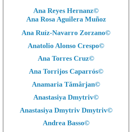
Ana Reyes Hernanz
©
Ana Rosa Aguilera Muñoz
Ana Ruíz-Navarro Zorzano
©
Anatolio Alonso Crespo
©
Ana Torres Cruz
©
Ana Torrijos Caparrós
©
Anamaria Tămârjan
©
Anastasiya Dmytriv
©
Anastasiya Dmytriv Dmytriv
©
Andrea Basso
©