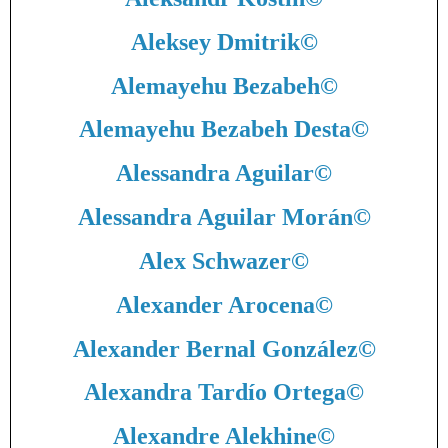
Aleksey Dmitrik
©
Alemayehu Bezabeh
©
Alemayehu Bezabeh Desta
©
Alessandra Aguilar
©
Alessandra Aguilar Morán
©
Alex Schwazer
©
Alexander Arocena
©
Alexander Bernal González
©
Alexandra Tardío Ortega
©
Alexandre Alekhine
©