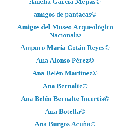
Amelia García Mejías
©
amigos de pantacas
©
Amigos del Museo Arqueológico
Nacional
©
Amparo María Cotán Reyes
©
Ana Alonso Pérez
©
Ana Belén Martínez
©
Ana Bernalte
©
Ana Belén Bernalte Incertis
©
Ana Botella
©
Ana Burgos Acuña
©