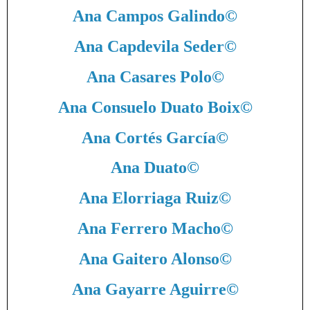
Ana Campos Galindo
©
Ana Capdevila Seder
©
Ana Casares Polo
©
Ana Consuelo Duato Boix
©
Ana Cortés García
©
Ana Duato
©
Ana Elorriaga Ruiz
©
Ana Ferrero Macho
©
Ana Gaitero Alonso
©
Ana Gayarre Aguirre
©