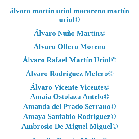
álvaro martín uriol macarena martín
uriol
©
Álvaro Nuño Martín
©
Álvaro Ollero Moreno
Álvaro Rafael Martín Uriol
©
Álvaro Rodríguez Melero
©
Álvaro Vicente Vicente
©
Amaia Ostolaza Antelo
©
Amanda del Prado Serrano
©
Amaya Sanfabio Rodríguez
©
Ambrosio De Miguel Miguel
©