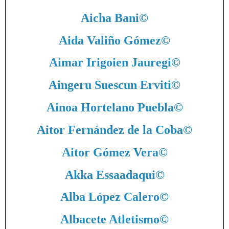
Aicha Bani
©
Aida Valiño Gómez
©
Aimar Irigoien Jauregi
©
Aingeru Suescun Erviti
©
Ainoa Hortelano Puebla
©
Aitor Fernández de la Coba
©
Aitor Gómez Vera
©
Akka Essaadaqui
©
Alba López Calero
©
Albacete Atletismo
©