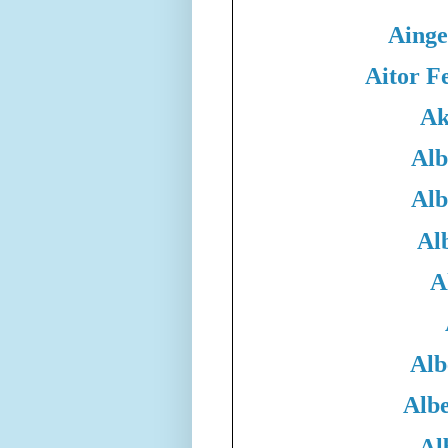
Ainge
Aitor F
Ak
Alb
Alb
Al
A
Alb
Albe
Al