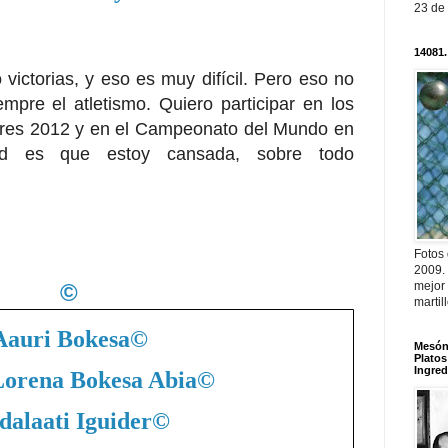
23 de
14081.
victorias, y eso es muy difícil. Pero eso no
empre el atletismo. Quiero participar en los
res 2012 y en el Campeonato del Mundo en
d es que estoy cansada, sobre todo
Fotos
2009.
©
mejor
martil
Aauri Bokesa
©
Mesón 
Platos
Ingred
Lorena Bokesa Abia
©
dalaati Iguider
©