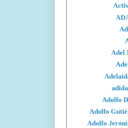
Acti
ADA
Ad
Adel
Adel
Adelaid
adida
Adolfo 
Adolfo Gutié
Adolfo Jeró