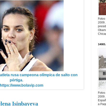
Fotos
2009.
presi
Obama
Chica
14083.
, atleta rusa campeona olímpica de salto con
pértiga.
 https://www.bolavip.com
Fotos
2009.
Españ
lena Isinbayeva
a Paqu