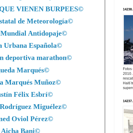
QUE VIENEN BURPEES
©
14238.
statal de Meteorología
©
 Mundial Antidopaje
©
a Urbana Española
©
n deportiva marathon
©
ueda Marqués
©
Fotos
2010. 
resca
a Marqués Muñoz
©
Haití
superv
stín Félix Esbrí
©
14237.
 Rodríguez Miguélez
©
ed Oviol Pérez
©
Aicha Bani
©