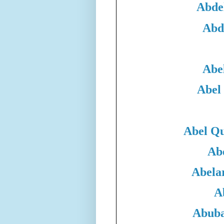
Abde
Abd
Abe
Abel
Abel Qu
Ab
Abela
A
Abuba