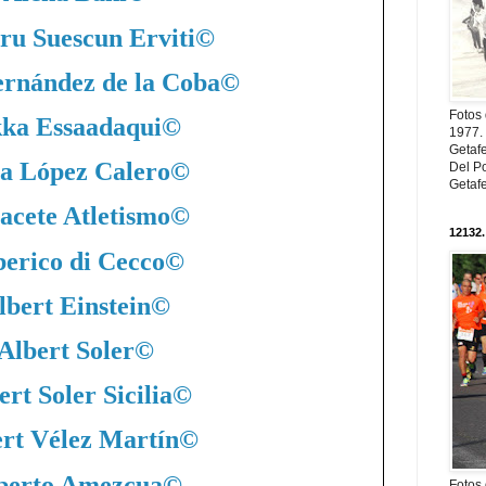
ru Suescun Erviti
©
ernández de la Coba
©
Fotos
ka Essaadaqui
©
1977. 
Getaf
a López Calero
©
Del Po
Getaf
acete Atletismo
©
12132.
berico di Cecco
©
lbert Einstein
©
Albert Soler
©
ert Soler Sicilia
©
rt Vélez Martín
©
berto Amezcua
©
Fotos