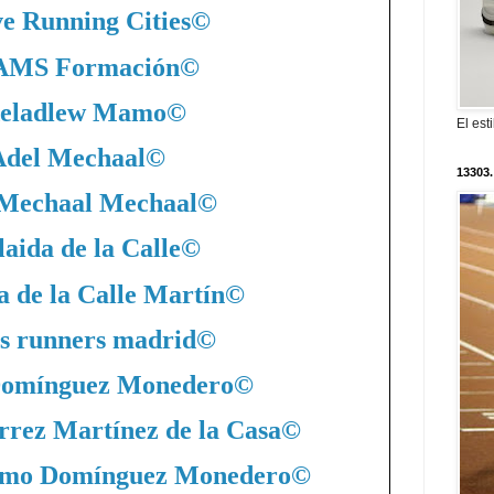
ve Running Cities
©
MS Formación
©
eladlew Mamo
©
El est
Adel Mechaal
©
13303.
 Mechaal Mechaal
©
aida de la Calle
©
a de la Calle Martín
©
s runners madrid
©
Domínguez Monedero
©
rrez Martínez de la Casa
©
nimo Domínguez Monedero
©