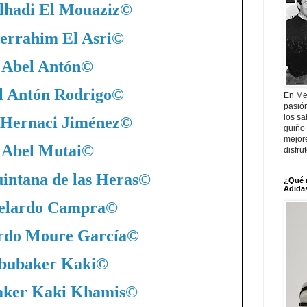
lhadi El Mouaziz
©
errahim El Asri
©
Abel Antón
©
l Antón Rodrigo
©
En Me
pasió
los sa
 Hernaci Jiménez
©
guiño 
mejor
Abel Mutai
©
disfru
intana de las Heras
©
¿Qué 
Adidas
elardo Campra
©
rdo Moure García
©
bubaker Kaki
©
ker Kaki Khamis
©