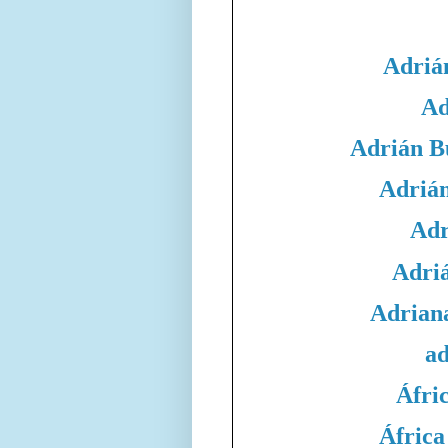
Adriá
Ad
Adrián B
Adrián
Adr
Adri
Adrian
ad
Áfri
África