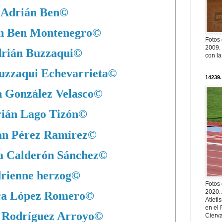
Adrián Ben
©
n Ben Montenegro
©
Fotos
2009. 
rián Buzzaqui
©
con l
uzzaqui Echevarrieta
©
14239.
 González Velasco
©
ián Lago Tizón
©
án Pérez Ramírez
©
a Calderón Sánchez
©
rienne herzog
©
Fotos
2020.
ca López Romero
©
Atleti
en el 
 Rodríguez Arroyo
©
Cierva