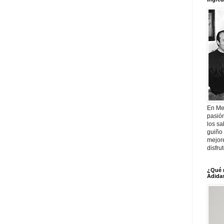
En Me
pasió
los sa
guiño 
mejor
disfru
¿Qué 
Adidas