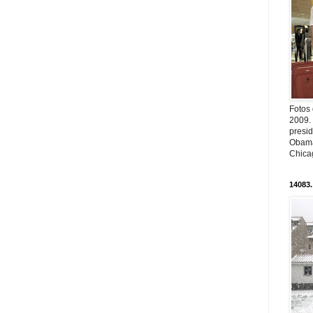
Fotos
2009.
presi
Obama
Chica
14083.