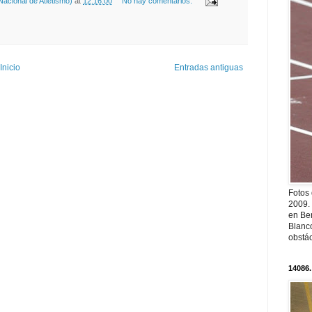
acional de Atletismo)
at
12:16:00
No hay comentarios:
Inicio
Entradas antiguas
Fotos
2009.
en Ber
Blanc
obstá
14086.