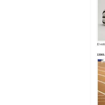
El est
13303.