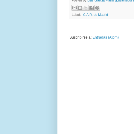
Posted by
Blas García Marín (Entrenador N
Labels:
C.A.R. de Madrid
Suscribirse a:
Entradas (Atom)