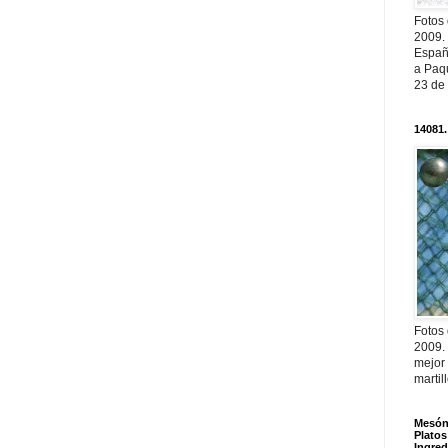
Fotos
2009.
Españ
a Paqu
23 de
14081.
Fotos
2009.
mejor
martil
Mesón 
Platos
Ingred