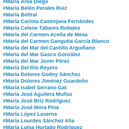
#María Área Diego
#María Belén Perales Ruiz
#María Beltral
#María Carlota Castrejana Fernández
#María Celene Tabares Robales
#María del Carmen Aceña de Mesa
#María del Carmen Gangutia García Blanco
#María del Mar del Castillo Arguiñano
#María del Mar Gasco González
#María del Mar Jover Pérez
#María Del Río Reyero
#María Dolores Godoy Sánchez
#María Dolores Jiménez Guardeño
#María Isabel Serrano Gat
#María José Aguilera Muñoz
#María José Briz Rodríguez
#María José Mora Pina
#María López Laserna
#María Lourdes Sánchez Alia
#María Luisa Hurtado Rodríguez