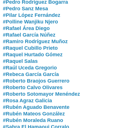
#Pedro Rodríguez Bogarra
#Pedro Sanz Mesa
#Pilar López Fernández
#Polline Wanjiku Njero
#Rafael Área Diego
#Rafael García Núñez
#Ramiro Rodríguez Muñoz
#Raquel Cubillo Prieto
#Raquel Hurtado Gómez
#Raquel Salas
#Raúl Uceda Gregorio
#Rebeca García García
#Roberto Braojos Guerrero
#Roberto Calvo Olivares
#Roberto Sotomayor Menéndez
#Rosa Agraz Galicia
#
Rubén Aguado Benavente
#Rubén Mateos González
#Rubén Moraleda Ruano
#Sahra El Hamaoui Corralo