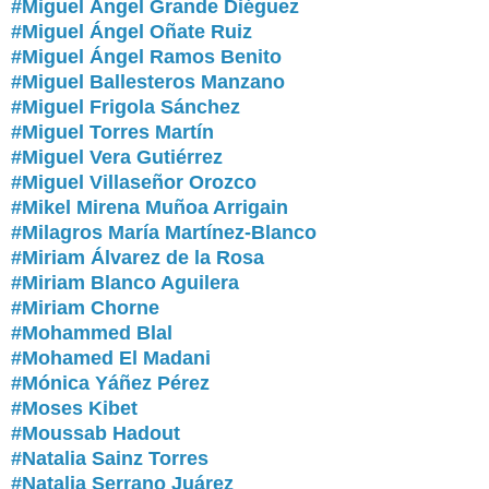
#Miguel Ángel Grande Diéguez
#Miguel Ángel Oñate Ruiz
#Miguel Ángel Ramos Benito
#Miguel Ballesteros Manzano
#Miguel Frigola Sánchez
#Miguel Torres Martín
#Miguel Vera Gutiérrez
#Miguel Villaseñor Orozco
#Mikel Mirena Muñoa Arrigain
#Milagros María Martínez-Blanco
#Miriam Álvarez de la Rosa
#Miriam Blanco Aguilera
#
Miriam Chorne
#Mohammed Blal
#Mohamed El Madani
#Mónica Yáñez Pérez
#Moses Kibet
#Moussab Hadout
#Natalia Sainz Torres
#Natalia Serrano Juárez