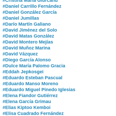
#Cristina María Giurcanu
#Daniel Carrillo Fernández
#Daniel González García
#Daniel Jumillas
#Darío Martín Galiano
#David Jiménez del Solo
#David Matas González
#David Montero Mejías
#David Muñoz Marina
#David Vázquez
#Diego García Alonso
#Dulce María Palomo Gracia
#Eddah Jepkosgei
#Eduardo Esteban Pascual
#Eduardo Manso Moreno
#
Eduardo Miguel Pinedo Iglesias
#Elena Fiandor Gutiérrez
#Elena García Grimau
#Elias Kiptoo Kemboi
#Elisa Cuadrado Fernández