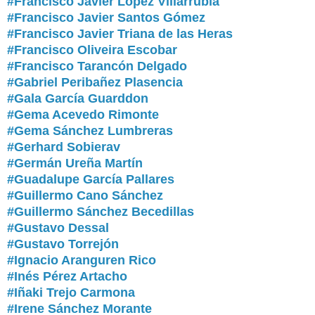
#Francisco Javier López Villarrubia
#Francisco Javier Santos Gómez
#Francisco Javier Triana de las Heras
#Francisco Oliveira Escobar
#Francisco Tarancón Delgado
#Gabriel Peribañez Plasencia
#Gala García Guarddon
#Gema Acevedo Rimonte
#Gema Sánchez Lumbreras
#Gerhard Sobierav
#Germán Ureña Martín
#Guadalupe García Pallares
#Guillermo Cano Sánchez
#Guillermo Sánchez Becedillas
#
Gustavo Dessal
#Gustavo Torrejón
#Ignacio Aranguren Rico
#Inés Pérez Artacho
#Iñaki Trejo Carmona
#Irene Sánchez Morante