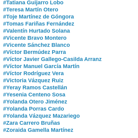
#Tatiana Guijarro Lobo
#Teresa Martín Otero
#Toje Martínez de Góngora
#Tomas Fariñas Fernández
#Valentín Hurtado Solana
#Vicente Bravo Montero
#Vicente Sánchez Blanco
#Víctor Bermúdez Parra
#Víctor Javier Gallego-Casilda Arranz
#Víctor Manuel García Martín
#Víctor Rodríguez Vera
#Victoria Vázquez Ruiz
#Yeray Ramos Castellán
#Yesenia Centeno Sosa
#
Yolanda Otero Jiménez
#Yolanda Porras Cardo
#Yolanda Vázquez Mazariego
#Zara Carrero Bruñas
#Zoraida Gamella Martínez
...