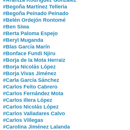
#Arantza Rodríguez González
#Begoña Martínez Telleria
#Begoña Peinado Peinado
#Belén Ordejón Rontomé
#Ben Siwa
#Berta Paloma Espejo
#Beryl Muganda
#Blas García Marín
#Bonface Fundi Njiru
#Borja de la Mota Herraiz
#Borja Nicolás López
#Borja Vivas Jiménez
#Carla García Sánchez
#Carlos Feíto Cabrero
#Carlos Fernández Mota
#Carlos Illera López
#Carlos Nicolás López
#Carlos Valladares Calvo
#Carlos Villegas
#Carolina Jiménez Lalanda