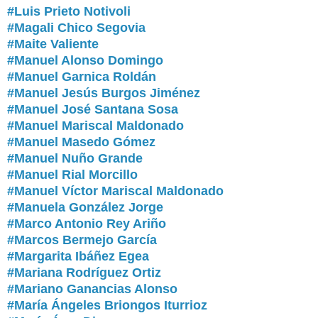
#Luis Prieto Notivoli
#Magali Chico Segovia
#Maite Valiente
#Manuel Alonso Domingo
#Manuel Garnica Roldán
#Manuel Jesús Burgos Jiménez
#Manuel José Santana Sosa
#Manuel Mariscal Maldonado
#Manuel Masedo Gómez
#Manuel Nuño Grande
#
Manuel Rial Morcillo
#Manuel Víctor Mariscal Maldonado
#Manuela González Jorge
#Marco Antonio Rey Ariño
#Marcos Bermejo García
#Margarita Ibáñez Egea
#Mariana Rodríguez Ortiz
#Mariano Ganancias Alonso
#María Ángeles Briongos Iturrioz