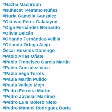
#Nazha Machrouh
#Nuhacet Pestano Núñez
#Nuria Gamella González
#Octavio Pérez Calatayud
#Olga Fernández Bernardo
#Olivia Delcán
#Orlando Fernández-Velilla
#Orlando Ortega Alejo
Óscar Husillos Domingo
#Pablo Arias Oñate
#Pablo Francisco García Martín
#Pablo González Vaca
#Pablo Vega Torres
#Paula Martín Pulido
#Paula Vallejo Mojo
#Pedro Ferreira Martín
#Pedro Jovellar Martínez
#Pedro Luis Molero Nieto
#Pedro Manuel Rodríguez Dorta