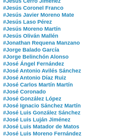
#Jesús Cerro Jiménez
#Jesús Coronel Franco
#Jesús Javier Moreno Mate
#Jesús Laso Pérez
#Jesús Moreno Martín
#Jesús Oliván Mallén
#Jonathan Requena Manzano
#Jorge Balado García
#Jorge Belinchón Alonso
#José Ángel Fernández
#José Antonio Avilés Sánchez
#José Antonio Díaz Ruiz
#José Carlos Martín Martín
#José Coronado
#José González López
#José Ignacio Sánchez Martín
#José Luis González Sánchez
#José Luis Luján Jiménez
#José Luis Matador de Matos
#
José Luis Moreno Fernández