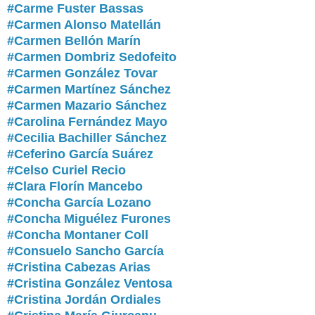
#
Carme Fuster Bassas
#Carmen Alonso Matellán
#Carmen Bellón Marín
#Carmen Dombriz Sedofeito
#Carmen González Tovar
#Carmen Martínez Sánchez
#Carmen Mazario Sánchez
#Carolina Fernández Mayo
#Cecilia Bachiller Sánchez
#Ceferino García Suárez
#Celso Curiel Recio
#Clara Florín Mancebo
#Concha García Lozano
#Concha Miguélez Furones
#Concha Montaner Coll
#Consuelo Sancho García
#Cristina Cabezas Arias
#Cristina González Ventosa
#Cristina Jordán Ordiales