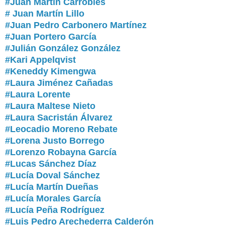
#Juan Martín Carrobles
# Juan Martín Lillo
#Juan Pedro Carbonero Martínez
#Juan Portero García
#Julián González González
#Kari Appelqvist
#Keneddy Kimengwa
#Laura Jiménez Cañadas
#Laura Lorente
#Laura Maltese Nieto
#Laura Sacristán Álvarez
#Leocadio Moreno Rebate
#Lorena Justo Borrego
#Lorenzo Robayna García
#Lucas Sánchez Díaz
#Lucía Doval Sánchez
#Lucía Martín Dueñas
#Lucía Morales García
#Lucía Peña Rodríguez
#Luis Pedro Arechederra Calderón