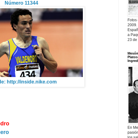
Número 11344
Fotos
2009.
Españ
a Paqu
23 de
Mesón 
Platos
Ingred
e: http://inside.nike.com
edro
En Me
lero
pasió
los sa