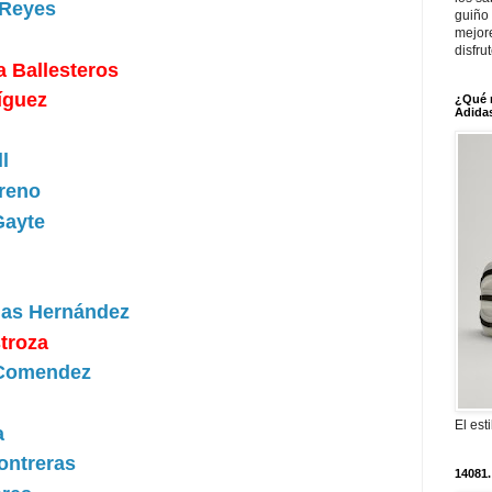
 Reyes
guiño 
mejor
disfru
 Ballesteros
íguez
¿Qué 
Adidas
l
oreno
Gayte
ñas Hernández
stroza
 Comendez
El est
a
ontreras
14081.