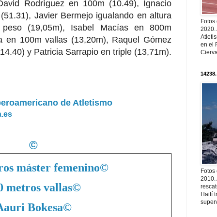
David Rodríguez en 100m (10.49), Ignacio
(51.31), Javier Bermejo igualando en altura
Fotos
n peso (19,05m), Isabel Macías en 800m
2020.
Atleti
ia en 100m vallas (13,20m), Raquel Gómez
en el 
4.40) y Patricia Sarrapio en triple (13,71m).
Cierva
14238.
beroamericano de Atletismo
a.es
©
ros máster femenino
©
Fotos
2010. 
0 metros vallas
©
resca
Haití
superv
Aauri Bokesa
©