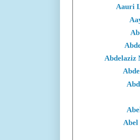
Aauri 
Aa
Ab
Abde
Abdelaziz
Abde
Abd
Abe
Abel