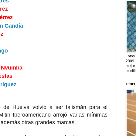
ares
rez
érrez
án Gandía
ez
ngo
Fotos
2009.
mejor
e Nvumba
martil
estas
ríguez
13303.
o de Huelva volvió a ser talismán para el
 Mitin Iberoamericano arrojó varias mínimas
 además otras grandes marcas.