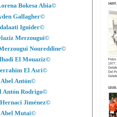
14237.
Lorena Bokesa Abia
©
yden Gallagher
©
dalaati Iguider
©
laziz Merzougui
©
 Merzougui Noureddine
©
lhadi El Mouaziz
©
Fotos
1977. 
Getaf
errahim El Asri
©
Del Po
Getaf
Abel Antón
©
12132.
l Antón Rodrigo
©
 Hernaci Jiménez
©
Abel Mutai
©