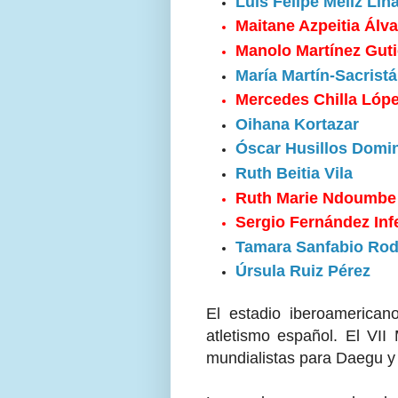
Luis Felipe Méliz Lin
Maitane Azpeitia Álva
Manolo Martínez Guti
María Martín-Sacrist
Mercedes Chilla Lóp
Oihana Kortazar
Óscar Husillos Domi
Ruth Beitia Vila
Ruth Marie Ndoumb
Sergio Fernández Inf
Tamara Sanfabio Rod
Úrsula Ruiz Pérez
El estadio iberoamerican
atletismo español. El VII
mundialistas para Daegu y