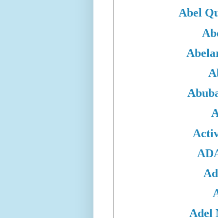
Abel Qu
Ab
Abela
A
Abuba
A
Acti
ADA
Ad
Adel