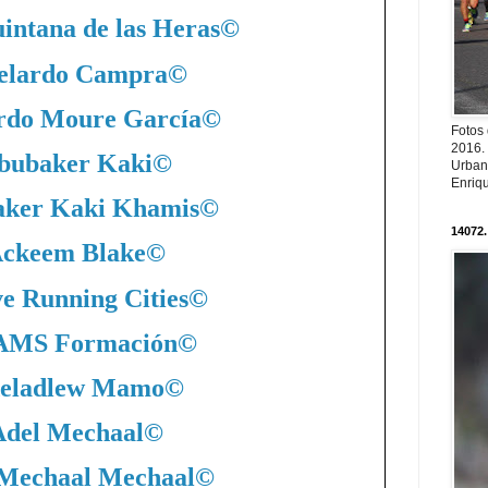
intana de las Heras
©
elardo Campra
©
rdo Moure García
©
Fotos
2016.
bubaker Kaki
©
Urban
Enriqu
ker Kaki Khamis
©
14072.
ckeem Blake
©
ve Running Cities
©
MS Formación
©
eladlew Mamo
©
Adel Mechaal
©
 Mechaal Mechaal
©