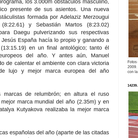
programa, los 3.000m obstáculos masculino,
lico presente de sus asientos. Una nueva
táculistas formada por Adelaziz Merzougui
a (8:22.61) y Sebastián Martos (8:23.02)
para Daegu pulverizando sus respectivas
 Jesús España hacía lo propio y ganando a
13:15.19) en un final antológico; tanto él
 europeos del año. Y antes aún, Manuel
Fotos
 de calentar el ambiente con clara victoria
2009. 
de lujo y mejor marca europea del año
con l
14239.
s marcas de relumbrón; en altura el ruso
a mejor marca mundial del año (2.35m) y en
Natalya Kutyakova realizaba la mejor marca
rcas españolas del año (aparte de las citadas