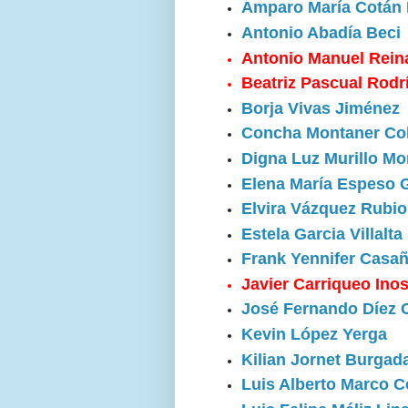
Amparo María Cotán
Antonio Abadía Beci
Antonio Manuel Reina
Beatriz Pascual Rodr
Borja Vivas Jiménez
Concha Montaner Col
Digna Luz Murillo M
Elena María Espeso 
Elvira Vázquez Rubio
Estela Garcia Villalta
Frank Yennifer Casa
Javier Carriqueo Ino
José Fernando Díez
Kevin López Yerga
Kilian Jornet Burgad
Luis Alberto Marco C