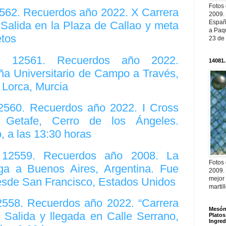
Fotos
2562. Recuerdos año 2022. X Carrera
2009.
Españ
Salida en la Plaza de Callao y meta
a Paqu
etos
23 de
o. 12561. Recuerdos año 2022.
14081.
 Universitario de Campo a Través,
, Lorca, Murcia
12560. Recuerdos año 2022. I Cross
 Getafe, Cerro de los Ángeles.
 a las 13:30 horas
. 12559. Recuerdos año 2008. La
Fotos
ega a Buenos Aires, Argentina. Fue
2009.
mejor
esde San Francisco, Estados Unidos
martil
12558. Recuerdos año 2022. “Carrera
Mesón 
 Salida y llegada en Calle Serrano,
Platos
Ingred