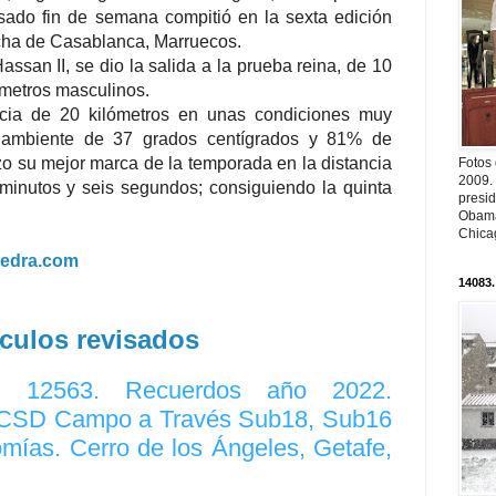
asado fin de semana compitió en la sexta edición
rcha de Casablanca, Marruecos.
assan II, se dio la salida a la prueba reina, de 10
ómetros masculinos.
ancia de 20 kilómetros en unas condiciones muy
 ambiente de 37 grados centígrados y 81% de
o su mejor marca de la temporada en la distancia
Fotos
2009.
 minutos y seis segundos; consiguiendo la quinta
presi
Obama
Chica
vedra.com
14083.
ículos revisados
o. 12563. Recuerdos año 2022.
CSD Campo a Través Sub18, Sub16
omías. Cerro de los Ángeles, Getafe,