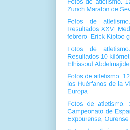
Fotos de atletismo. 
Zurich Maratón de Sevi
Fotos de atletism
Resultados XXVI Medi
febrero. Erick Kiptoo 
Fotos de atletism
Resultados 10 kilómet
Elhissouf Abdelmajide
Fotos de atletismo. 1
los Huérfanos de la V
Europa
Fotos de atletismo.
Campeonato de España
Expourense, Ourense 