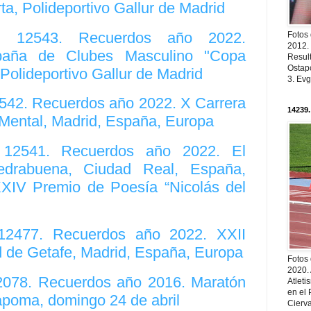
rta, Polideportivo Gallur de Madrid
o. 12543. Recuerdos año 2022.
Fotos
2012.
aña de Clubes Masculino "Copa
Resul
Ostapc
Polideportivo Gallur de Madrid
3. Evg
2542. Recuerdos año 2022. X Carrera
14239.
d Mental, Madrid, España, Europa
. 12541. Recuerdos año 2022. El
edrabuena, Ciudad Real, España,
XIV Premio de Poesía “Nicolás del
 12477. Recuerdos año 2022. XXII
 de Getafe, Madrid, España, Europa
Fotos
2020.
12078. Recuerdos año 2016. Maratón
Atleti
en el 
apoma, domingo 24 de abril
Cierva