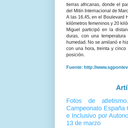
tierras africanas, donde el p
del Mitin Internacional de Ma
A las 16.45, en el Boulevard H
kilómetros femeninos y 20 kil
Miguel participó en la dist
duras, con una temperatura
humedad. No se amilanó e hiz
con una hora, treinta y cinco
posición.
Fuente: http://www.sgponte
Art
Fotos de atletism
Campeonato España 
e Inclusivo por Auton
13 de marzo