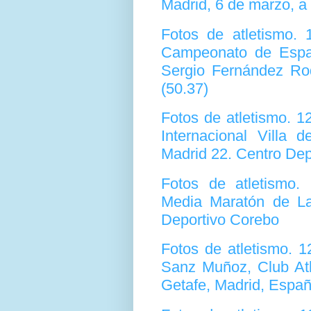
Madrid, 6 de marzo, a 
Fotos de atletismo.
Campeonato de Españ
Sergio Fernández Rod
(50.37)
Fotos de atletismo. 
Internacional Villa 
Madrid 22. Centro Dep
Fotos de atletismo
Media Maratón de Lat
Deportivo Corebo
Fotos de atletismo. 
Sanz Muñoz, Club Atl
Getafe, Madrid, Espa