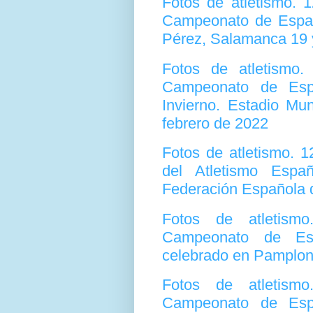
Fotos de atletismo.
Campeonato de España
Pérez, Salamanca 19 y
Fotos de atletismo
Campeonato de Esp
Invierno. Estadio Mun
febrero de 2022
Fotos de atletismo. 
del Atletismo Espa
Federación Española 
Fotos de atletism
Campeonato de Es
celebrado en Pamplo
Fotos de atletism
Campeonato de Esp