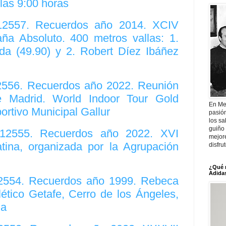
las 9:00 horas
 12557. Recuerdos año 2014. XCIV
a Absoluto. 400 metros vallas: 1.
a (49.90) y 2. Robert Díez Ibáñez
12556. Recuerdos año 2022. Reunión
de Madrid. World Indoor Tour Gold
En Me
ortivo Municipal Gallur
pasió
los sa
guiño 
. 12555. Recuerdos año 2022. XVI
mejor
ina, organizada por la Agrupación
disfru
¿Qué 
Adidas
12554. Recuerdos año 1999. Rebeca
ético Getafe, Cerro de los Ángeles,
ña