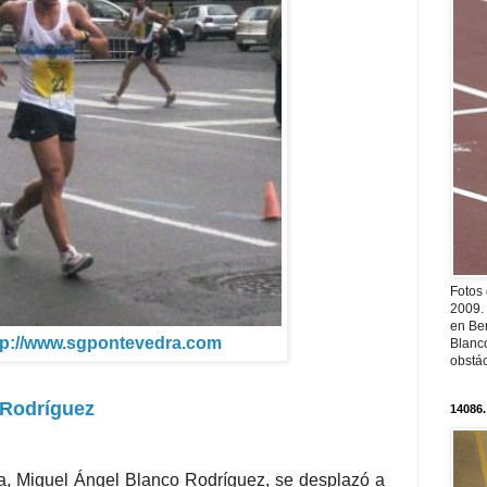
Fotos
2009.
en Ber
tp://www.sgpontevedra.com
Blanc
obstá
 Rodríguez
14086.
a, Miguel Ángel Blanco Rodríguez, se desplazó a