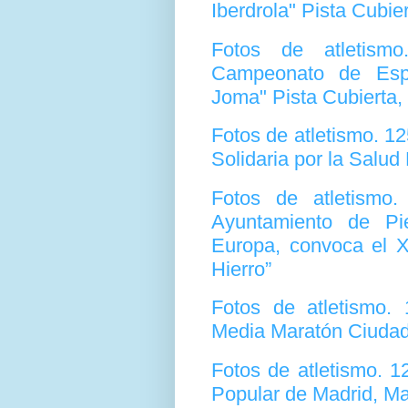
Iberdrola" Pista Cubie
Fotos de atletism
Campeonato de Esp
Joma" Pista Cubierta, 
Fotos de atletismo. 1
Solidaria por la Salu
Fotos de atletismo
Ayuntamiento de Pi
Europa, convoca el X
Hierro”
Fotos de atletismo.
Media Maratón Ciudad
Fotos de atletismo. 
Popular de Madrid, M