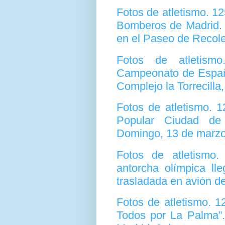
Fotos de atletismo. 1
Bomberos de Madrid. 
en el Paseo de Recol
Fotos de atletism
Campeonato de España
Complejo la Torrecilla
Fotos de atletismo. 
Popular Ciudad de
Domingo, 13 de marzo,
Fotos de atletismo
antorcha olímpica ll
trasladada en avión d
Fotos de atletismo. 
Todos por La Palma”.