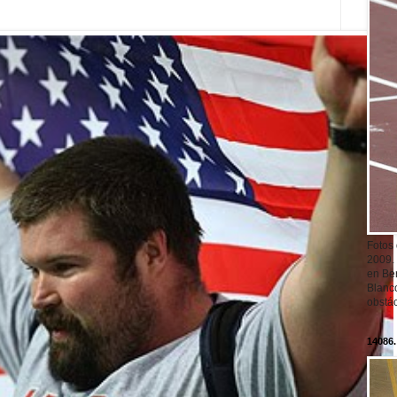
Fotos
2009.
en Ber
Blanc
obstá
14086.