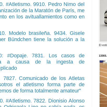
 #Atletismo. 9910. Pedro Nimo del
ganización de la Maratón de París, me
anto en los avituallamientos como en
. Modelo brasileña. 9434. Gisele
r Bündchen tiene la solución a la
El est
0: #Dopaje. 7831. Los casos de
13303.
ulina a causa de la ingesta de
iplicado
 7827. Comunicado de los Atletas
otros el atletismo forma parte de
rcemos de forma totalmente amateur"
 #Atletismo. 7822. Dionisio Alonso
ía Odriozola Lino no sabía nada, es