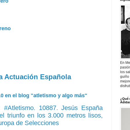
lero
oreno
En Me
pasió
los sa
la Actuación Española
guiño 
mejor
disfru
 en el blog "atletismo y algo más"
¿Qué 
Adidas
 #Atletismo. 10887. Jesús España
el triunfo en los 3.000 metros lisos,
ropa de Selecciones