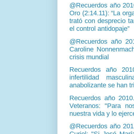
@Recuerdos año 2010.
Oro (2:14.11): “La or
trató con desprecio t
el control antidopaje”
@Recuerdos año 2010
Caroline Nonnenmache
crisis mundial
Recuerdos año 201
infertilidad masc
anabolizante se han tr
Recuerdos año 2010.
Veteranos: "Para nos
nuestra vida y lo eje
@Recuerdos año 2010.
Curiel: "Si José Mar