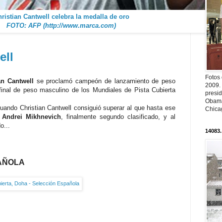
ristian Cantwell celebra la medalla de oro
FOTO: AFP (http://www.marca.com)
ell
Fotos
an Cantwell
se proclamó campeón de lanzamiento de peso
2009.
final de peso masculino de los Mundiales de Pista Cubierta
presi
Obama
uando Christian Cantwell consiguió superar al que hasta ese
Chica
o
Andrei Mikhnevich
, finalmente segundo clasificado, y al
o...
14083.
AÑOLA