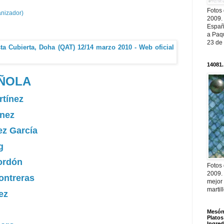
Fotos
anizador)
2009.
Españ
a Paqu
23 de
14081.
AÑOLA
rtínez
ínez
ez García
g
ordón
Fotos
2009.
ontreras
mejor
martil
ez
Mesón 
Platos
Ingred