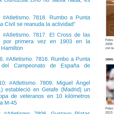
 #Atletismo. 7818. Rumbo a Punta
a Civil se reanuda la actividad”
#Atletismo. 7817. El Cross de las
Fotos
ó por primera vez en 1903 en la
2009. 
 Hamilton
con l
. #Atletismo. 7816. Rumbo a Punta
14241.
o del Campeonato de España de
: #Atletismo. 7809. Miguel Ángel
1) estableció en Getafe (Madrid) un
opa de veteranos en 10 kilómetros
ía M-45
Fotos
 #Atletismo. 7806. Gustavo Platas
2013. 