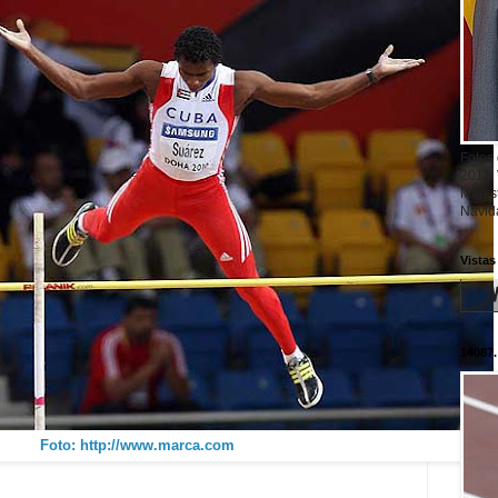
Fotos
2011.
Majest
Navid
Vistas
14087.
Foto: http://www.marca.com