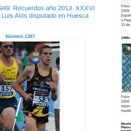
Fotos
12949. Recuerdos año 2013. XXXVI
2009.
 Luis Alós disputado en Huesca
Españ
a Paqu
23 de
Número 1397
14081.
Fotos
2009.
mejor
martil
Mesón 
Platos
Ingred