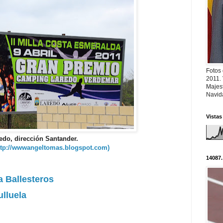
Fotos
2011.
Majest
Navid
Vistas
aredo, dirección Santander.
http://wwwangeltomas.blogspot.com)
14087.
 Ballesteros
ulluela