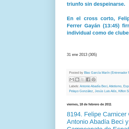
triunfo sin despeinarse.
En el cross corto, Feli
Ferrer Gayán (13:45) fi
individual como de clube
31 ene 2013 (305)
Posted by
Blas García Marín (Entrenador N
Labels:
Antonio Abadía Beci
,
Atletismo
,
Esp
Pelayo González
,
Jesús Luis Alós
,
Kiflon 
viernes, 18 de febrero de 2011
8194. Felipe Carnicer
Antonio Abadía Beci y