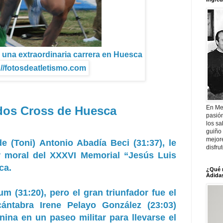
ó una extraordinaria carrera en Huesca
://fotosdeatletismo.com
dos Cross de Huesca
En Me
pasió
los sa
guiño 
mejor
e (Toni) Antonio Abadía Beci (31:37), le
disfru
r moral del XXXVI Memorial “Jesús Luis
ca.
¿Qué 
Adidas
um (31:20), pero el gran triunfador fue el
cántabra Irene Pelayo González (23:03)
nina en un paseo militar para llevarse el