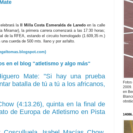
 Mate
celebrará la
II Milla Costa Esmeralda de Laredo
en la calle
a Miramar), la primera carrera comenzará a las 17:30 horas;
nal de la RFEA, estando el circuito homologado (1.609,35 m.)
 una cuerda de 500 mts. llano y por asfalto.
ngeltomas.blogspot.com)
s en el blog "atletismo y algo más"
Higuero Mate: "Si hay una prueba
ar batalla de tú a tú a los africanos,
Fotos
2009.
en Ber
Blanc
obstá
how (4:13.26), quinta en la final de
to de Europa de Atletismo en Pista
14086.
r Cosculluela, Isabel Macías Chow,