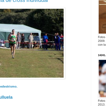
 de cross individual
Fotos
2009. 
con l
14241.
pedestrismo.
ulluela
Fotos
2013. 