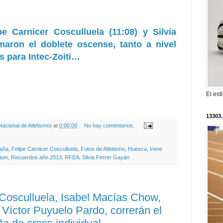
pe Carnicer Cosculluela (11:08) y Silvia
rmaron el doblete oscense, tanto a nivel
s para Intec-Zoiti…
El est
13303.
acional de Atletismo)
at
0:00:00
No hay comentarios:
aña
,
Felipe Carnicer Cosculluela
,
Fotos de Atletismo
,
Huesca
,
Irene
Sium
,
Recuerdos año 2013
,
RFEA
,
Silvia Ferrer Gayán
 Cosculluela, Isabel Macías Chow,
 Víctor Puyuelo Pardo, correrán el