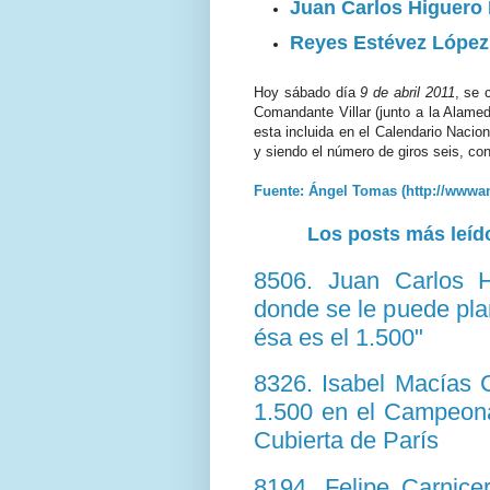
Juan Carlos Higuero
Reyes Estévez López
Hoy sábado día
9 de abril 2011
, se 
Comandante Villar (junto a la Alamed
esta incluida en el Calendario Nacio
y siendo el número de giros seis, con
Fuente: Ángel Tomas (http://wwwa
Los posts más leído
8506. Juan Carlos 
donde se le puede plant
ésa es el 1.500"
8326. Isabel Macías C
1.500 en el Campeona
Cubierta de París
8194. Felipe Carnice