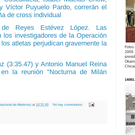
y Víctor Puyuelo Pardo, correrán el
 de cross individual
 de Reyes Estévez López. Las
 los investigadores de la Operación
 los atletas perjudican gravemente la
Fotos
2009.
presi
Obama
z (3:35.47) y Antonio Manuel Reina
Chica
) en la reunión "Nocturna de Milán
14083.
acional de Atletismo)
at
10:31:00
No hay comentarios: