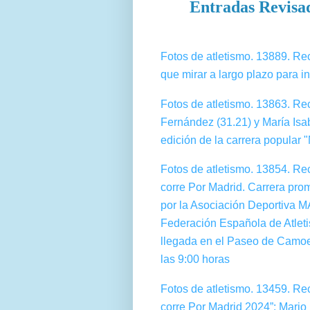
Entradas Revisa
Fotos de atletismo. 13889. R
que mirar a largo plazo para in
Fotos de atletismo. 13863. R
Fernández (31.21) y María Isa
edición de la carrera popular 
Fotos de atletismo. 13854. Re
corre Por Madrid. Carrera pr
por la Asociación Deportiva 
Federación Española de Atletis
llegada en el Paseo de Camoe
las 9:00 horas
Fotos de atletismo. 13459. Re
corre Por Madrid 2024”: Mari