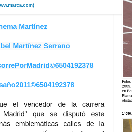
/www.marca.com)
hema Martínez
abel Martínez Serrano
correPorMadrid©6504192378
Fotos
saño2011©6504192378
2009.
en Ber
Blanc
obstá
ue el vencedor de la carrera
 Madrid" que se disputó este
14086.
ás emblemáticas calles de la