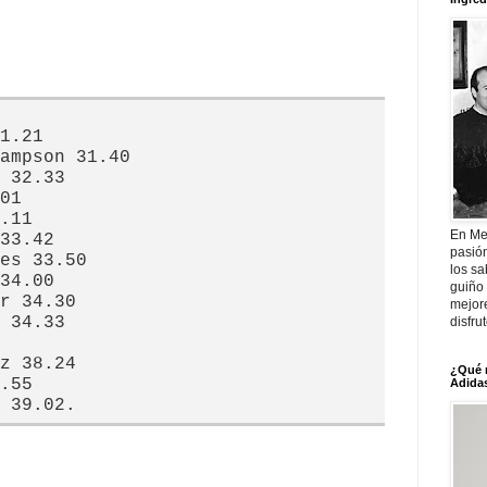
1.21
ampson 31.40
 32.33
01
.11
En Me
33.42
pasió
es 33.50
los sa
34.00
guiño 
r 34.30
mejor
 34.33
disfru
z 38.24
¿Qué 
.55
Adidas
 39.02.