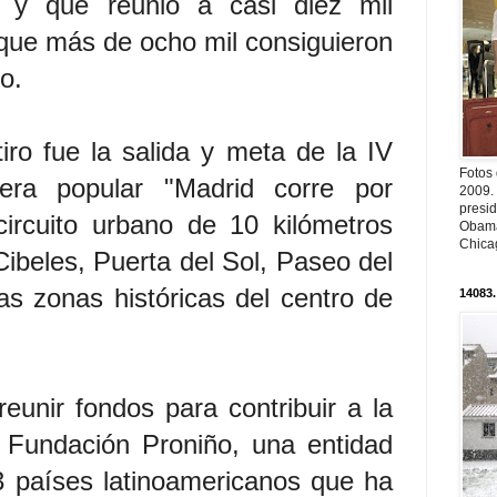
, y que reunió a casi diez mil
 que más de ocho mil consiguieron
o.
iro fue la salida y meta de la IV
Fotos
rera popular "Madrid corre por
2009.
presi
circuito urbano de 10 kilómetros
Obama
Chica
Cibeles, Puerta del Sol, Paseo del
as zonas históricas del centro de
14083.
reunir fondos para contribuir a la
a Fundación Proniño, una entidad
3 países latinoamericanos que ha