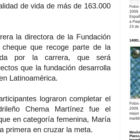
calidad de vida de más de 163.000
Fotos
2009.
Españ
a Paqu
23 de
rera la directora de la Fundación
14081.
n cheque que recoge parte de la
ida por la carrera, que será
ectos que la fundación desarrolla
 en Latinoamérica.
rticipantes lograron completar el
Fotos
drileño Chema Martínez fue el
2009.
mejor
que en categoría femenina, María
martil
la primera en cruzar la meta.
Mesón 
Platos
Ingred