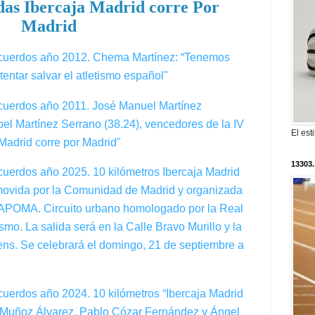
das Ibercaja Madrid corre Por
Madrid
ecuerdos año 2012. Chema Martínez: “Tenemos
tentar salvar el atletismo español"
ecuerdos año 2011. José Manuel Martínez
bel Martínez Serrano (38.24), vencedores de la IV
El est
"Madrid corre por Madrid"
13303.
cuerdos año 2025. 10 kilómetros Ibercaja Madrid
omovida por la Comunidad de Madrid y organizada
MAPOMA. Circuito urbano homologado por la Real
mo. La salida será en la Calle Bravo Murillo y la
ns. Se celebrará el domingo, 21 de septiembre a
cuerdos año 2024. 10 kilómetros “Ibercaja Madrid
o Muñoz Álvarez, Pablo Cózar Fernández y Ángel