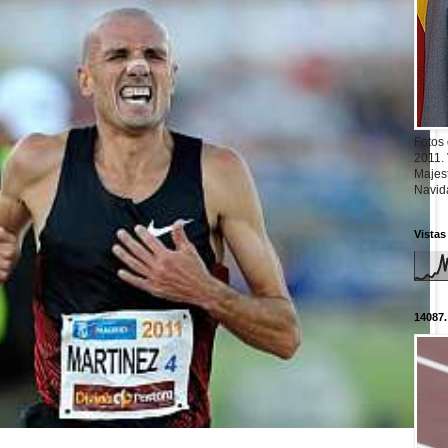
Fotos
2011.
Majest
Navid
Vistas
14087.