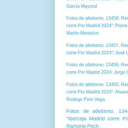
García Mayoral
Fotos de atletismo. 13458. Re
corre Por Madrid 2024”: Pierr
Martín-Montalvo
Fotos de atletismo. 13457. Re
corre Por Madrid 2024”: José L
Fotos de atletismo. 13456. Re
corre Por Madrid 2024: Jorge 
Fotos de atletismo. 13450. Re
corre Por Madrid 2024”: Álva
Rodrigo Polo Vega
Fotos de atletismo. 13
“Ibercaja Madrid corre 
Ramona Pech