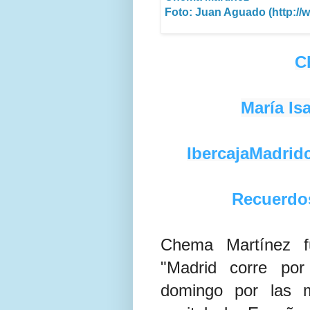
Foto: Juan Aguado (http:/
C
María Is
IbercajaMadrid
Recuerdo
Chema Martínez f
"Madrid corre por
domingo por las m