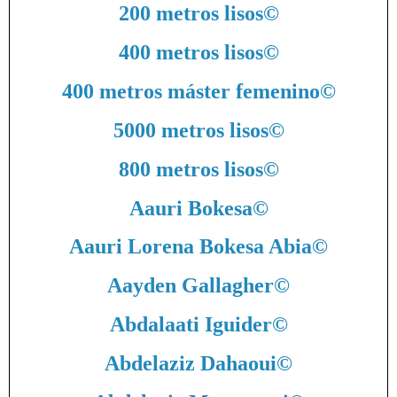
200 metros lisos
©
400 metros lisos
©
400 metros máster femenino
©
5000 metros lisos
©
800 metros lisos
©
Aauri Bokesa
©
Aauri Lorena Bokesa Abia
©
Aayden Gallagher
©
Abdalaati Iguider
©
Abdelaziz Dahaoui
©