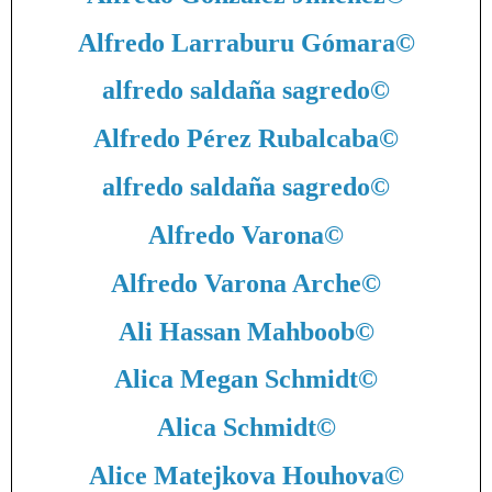
Alfredo Larraburu Gómara
©
alfredo saldaña sagredo
©
Alfredo Pérez Rubalcaba
©
alfredo saldaña sagredo
©
Alfredo Varona
©
Alfredo Varona Arche
©
Ali Hassan Mahboob
©
Alica Megan Schmidt
©
Alica Schmidt
©
Alice Matejkova Houhova
©