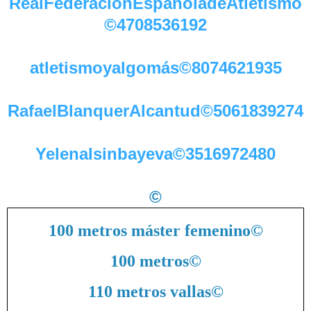
RealFederaciónEspañoladeAtletismo
©4708536192
atletismoyalgomás©8074621935
RafaelBlanquerAlcantud©5061839274
YelenaIsinbayeva©3516972480
©
100 metros máster femenino
©
100 metros
©
110 metros vallas
©