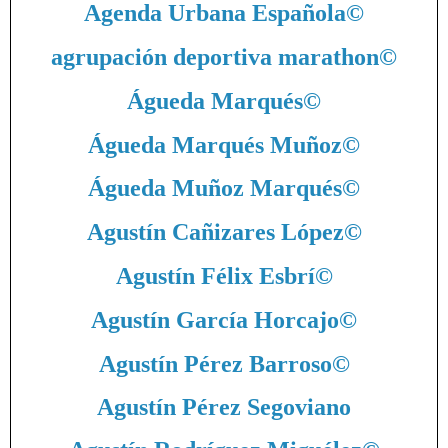
Agenda Urbana Española
©
agrupación deportiva marathon
©
Águeda Marqués
©
Águeda Marqués Muñoz
©
Águeda Muñoz Marqués
©
Agustín Cañizares López
©
Agustín Félix Esbrí
©
Agustín García Horcajo
©
Agustín Pérez Barroso
©
Agustín Pérez Segoviano