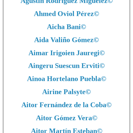
Agustín Rodríguez Miguélez
©
Ahmed Oviol Pérez
©
Aicha Bani
©
Aida Valiño Gómez
©
Aimar Irigoien Jauregi
©
Aingeru Suescun Erviti
©
Ainoa Hortelano Puebla
©
Airine Palsyte
©
Aitor Fernández de la Coba
©
Aitor Gómez Vera
©
Aitor Martín Esteban
©