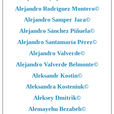
Alejandro Rodríguez Montero
©
Alejandro Samper Jara
©
Alejandro Sánchez Piñuela
©
Alejandro Santamaría Pérez
©
Alejandro Valverde
©
Alejandro Valverde Belmonte
©
Aleksandr Kostin
©
Aleksandra Kosteniuk
©
Aleksey Dmitrik
©
Alemayehu Bezabeh
©