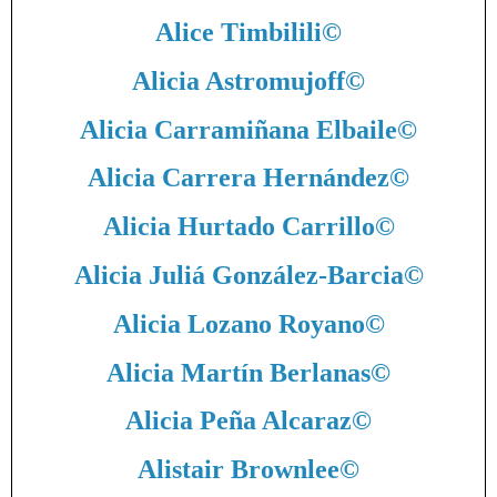
Alice Timbilili
©
Alicia Astromujoff
©
Alicia Carramiñana Elbaile
©
Alicia Carrera Hernández
©
Alicia Hurtado Carrillo
©
Alicia Juliá González-Barcia
©
Alicia Lozano Royano
©
Alicia Martín Berlanas
©
Alicia Peña Alcaraz
©
Alistair Brownlee
©