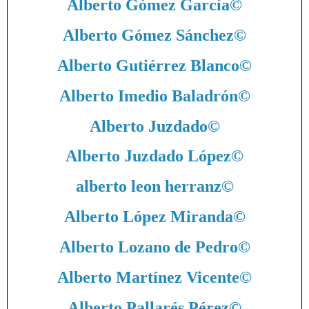
Alberto Gómez García
©
Alberto Gómez Sánchez
©
Alberto Gutiérrez Blanco
©
Alberto Imedio Baladrón
©
Alberto Juzdado
©
Alberto Juzdado López
©
alberto leon herranz
©
Alberto López Miranda
©
Alberto Lozano de Pedro
©
Alberto Martínez Vicente
©
Alberto Pallarés Pérez
©