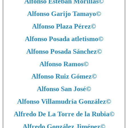
Alfonso Esteban Morillas
©
Alfonso Garijo Tamayo
©
Alfonso Plaza Pérez
©
Alfonso Posada atletismo
©
Alfonso Posada Sánchez
©
Alfonso Ramos
©
Alfonso Ruiz Gómez
©
Alfonso San José
©
Alfonso Villamudría González
©
Alfredo De La Torre de la Rubia
©
Alfredo González Jiménez
©