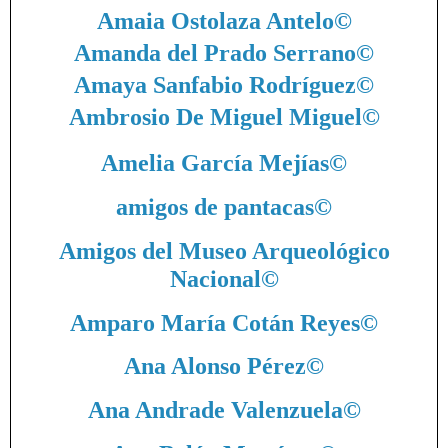
Amaia Ostolaza Antelo
©
Amanda del Prado Serrano
©
Amaya Sanfabio Rodríguez
©
Ambrosio De Miguel Miguel
©
Amelia García Mejías
©
amigos de pantacas
©
Amigos del Museo Arqueológico
Nacional
©
Amparo María Cotán Reyes
©
Ana Alonso Pérez
©
Ana Andrade Valenzuela
©