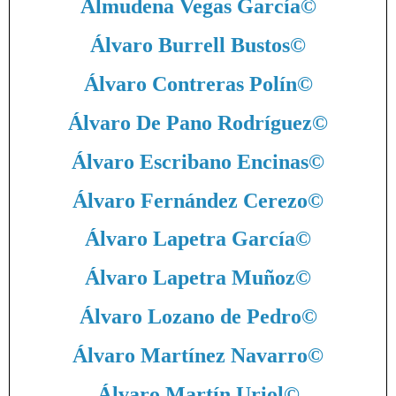
Almudena Vegas García
©
Álvaro Burrell Bustos
©
Álvaro Contreras Polín
©
Álvaro De Pano Rodríguez
©
Álvaro Escribano Encinas
©
Álvaro Fernández Cerezo
©
Álvaro Lapetra García
©
Álvaro Lapetra Muñoz
©
Álvaro Lozano de Pedro
©
Álvaro Martínez Navarro
©
Álvaro Martín Uriol
©