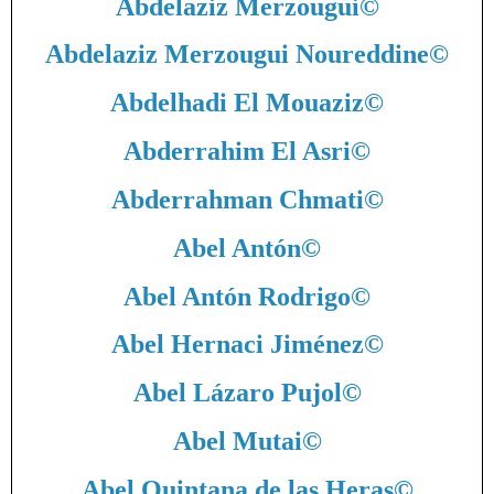
Abdelaziz Merzougui
©
Abdelaziz Merzougui Noureddine
©
Abdelhadi El Mouaziz
©
Abderrahim El Asri
©
Abderrahman Chmati
©
Abel Antón
©
Abel Antón Rodrigo
©
Abel Hernaci Jiménez
©
Abel Lázaro Pujol
©
Abel Mutai
©
Abel Quintana de las Heras
©