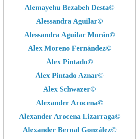
Alemayehu Bezabeh Desta
©
Alessandra Aguilar
©
Alessandra Aguilar Morán
©
Alex Moreno Fernández
©
Àlex Pintado
©
Àlex Pintado Aznar
©
Alex Schwazer
©
Alexander Arocena
©
Alexander Arocena Lizarraga
©
Alexander Bernal González
©