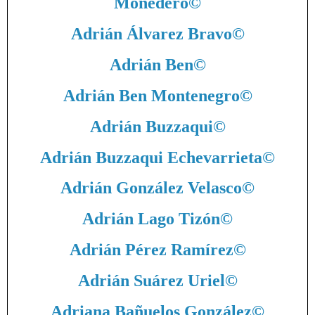
Monedero
©
Adrián Álvarez Bravo
©
Adrián Ben
©
Adrián Ben Montenegro
©
Adrián Buzzaqui
©
Adrián Buzzaqui Echevarrieta
©
Adrián González Velasco
©
Adrián Lago Tizón
©
Adrián Pérez Ramírez
©
Adrián Suárez Uriel
©
Adriana Bañuelos González
©