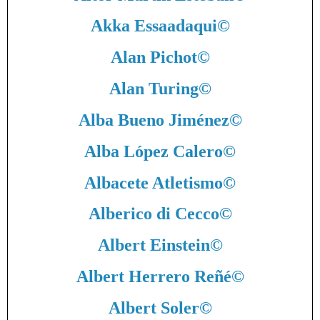
Akka Essaadaqui
©
Alan Pichot
©
Alan Turing
©
Alba Bueno Jiménez
©
Alba López Calero
©
Albacete Atletismo
©
Alberico di Cecco
©
Albert Einstein
©
Albert Herrero Reñé
©
Albert Soler
©