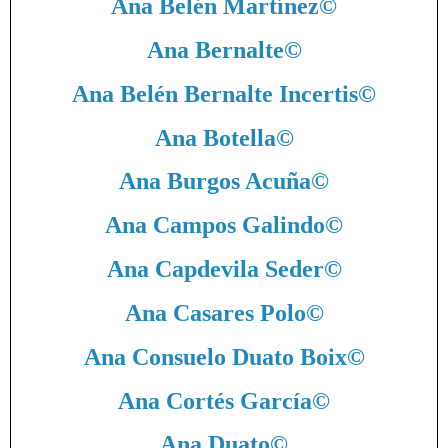
Ana Belén Martínez
©
Ana Bernalte
©
Ana Belén Bernalte Incertis
©
Ana Botella
©
Ana Burgos Acuña
©
Ana Campos Galindo
©
Ana Capdevila Seder
©
Ana Casares Polo
©
Ana Consuelo Duato Boix
©
Ana Cortés García
©
Ana Duato
©