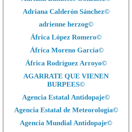
Adriana Calderón Sánchez
©
adrienne herzog
©
África López Romero
©
África Moreno García
©
África Rodríguez Arroyo
©
AGARRATE QUE VIENEN
BURPEES
©
Agencia Estatal Antidopaje
©
Agencia Estatal de Meteorología
©
Agencia Mundial Antidopaje
©