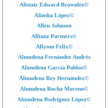
Alistair Edward Brownlee
©
Aliuska López
©
Allen Johnson
Allianz Partners
©
Allyson Felix
©
Almudena Fernández Andrés
Almudena García Pablos
©
Almudena Rey Hernández
©
Almudena Rocha Moreno
©
Almudena Rodríguez López
©