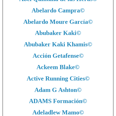
Abelardo Campra
©
Abelardo Moure García
©
Abubaker Kaki
©
Abubaker Kaki Khamis
©
Acción Getafense
©
Ackeem Blake
©
Active Running Cities
©
Adam G Ashton
©
ADAMS Formación
©
Adeladlew Mamo
©