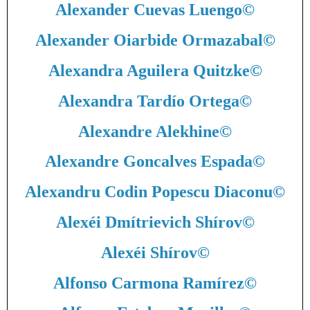
Alexander Cuevas Luengo
©
Alexander Oiarbide Ormazabal
©
Alexandra Aguilera Quitzke
©
Alexandra Tardío Ortega
©
Alexandre Alekhine
©
Alexandre Goncalves Espada
©
Alexandru Codin Popescu Diaconu
©
Alexéi Dmítrievich Shírov
©
Alexéi Shírov
©
Alfonso Carmona Ramírez
©