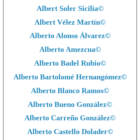
Albert Soler Sicilia
©
Albert Vélez Martín
©
Alberto Alonso Álvarez
©
Alberto Amezcua
©
Alberto Badel Rubio
©
Alberto Bartolomé Hernangómez
©
Alberto Blanco Ramos
©
Alberto Bueno González
©
Alberto Carreño González
©
Alberto Castello Dolader
©