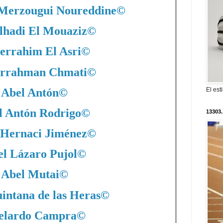
 Merzougui Noureddine
©
lhadi El Mouaziz
©
errahim El Asri
©
rrahman Chmati
©
Abel Antón
©
El est
l Antón Rodrigo
©
13303.
 Hernaci Jiménez
©
l Lázaro Pujol
©
Abel Mutai
©
intana de las Heras
©
elardo Campra
©