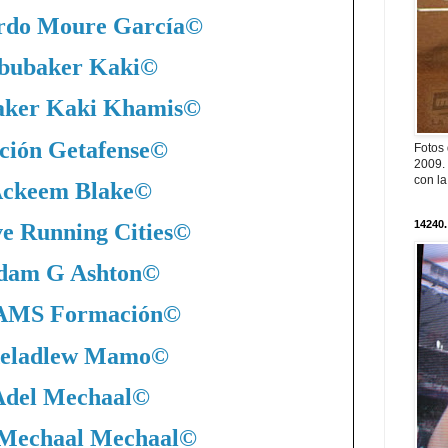
rdo Moure García
©
bubaker Kaki
©
ker Kaki Khamis
©
ción Getafense
©
Fotos
2009. 
con l
ckeem Blake
©
14240.
ve Running Cities
©
dam G Ashton
©
MS Formación
©
eladlew Mamo
©
Adel Mechaal
©
 Mechaal Mechaal
©