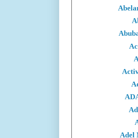
Abela
A
Abuba
Ac
A
Acti
A
ADA
Ad
Adel