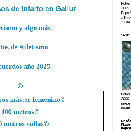
Fotos
os de infarto en Gallur
2009.
Españ
a Paqu
23 de
etismo y algo más
14081.
tos de Atletismo
cuerdos año 2025
©
Fotos
ros máster femenino
©
2009.
mejor
martil
100 metros
©
Mesón 
0 metros vallas
©
Platos
Ingred