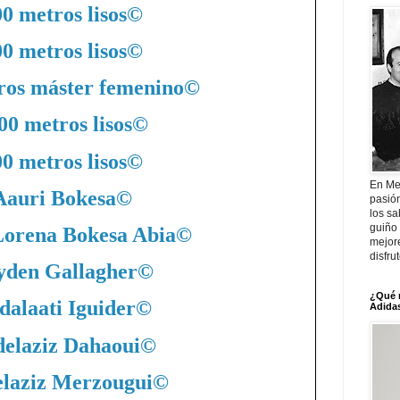
0 metros lisos
©
0 metros lisos
©
ros máster femenino
©
00 metros lisos
©
0 metros lisos
©
En Me
Aauri Bokesa
©
pasió
los sa
guiño 
Lorena Bokesa Abia
©
mejor
disfru
yden Gallagher
©
¿Qué 
dalaati Iguider
©
Adidas
elaziz Dahaoui
©
laziz Merzougui
©