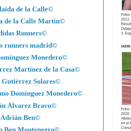
aida de la Calle
©
Fotos
2012.
a de la Calle Martín
©
Resul
Ostapc
didas Runners
©
3. Evg
s runners madrid
©
14239.
Domínguez Monedero
©
rrez Martínez de la Casa
©
 Gutiérrez Solares
©
nimo Domínguez Monedero
©
án Álvarez Bravo
©
Fotos
2020.
Adrián Ben
©
Atleti
en el 
n Ben Montenegro
©
Cierva