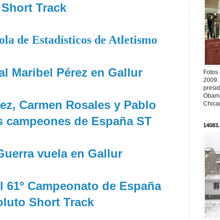
Short Track
la de Estadísticos de Atletismo
l Maribel Pérez en Gallur
Fotos
2009.
presi
Obama
lez, Carmen Rosales y Pablo
Chica
s campeones de España ST
14083.
Guerra vuela en Gallur
el 61º Campeonato de España
luto Short Track