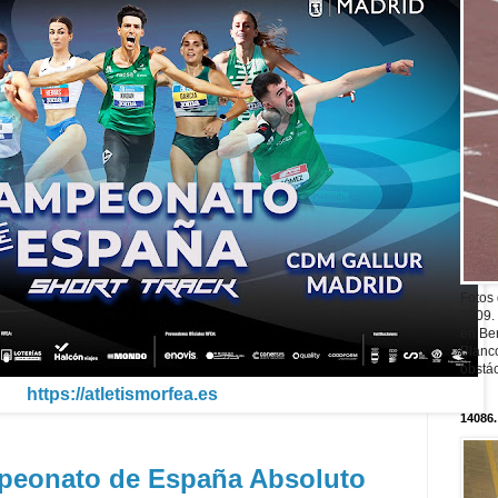
Fotos
2009.
en Ber
Blanc
obstá
https://atletismorfea.es
14086.
peonato de España Absoluto