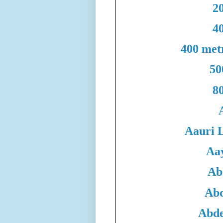
20
40
400 met
50
80
Aauri 
Aa
Ab
Abd
Abde