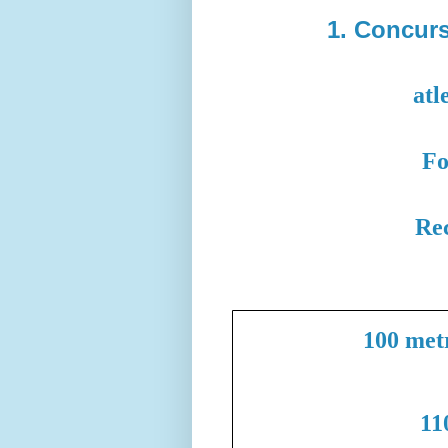
1. Concurs
atl
Fo
Re
100 met
11