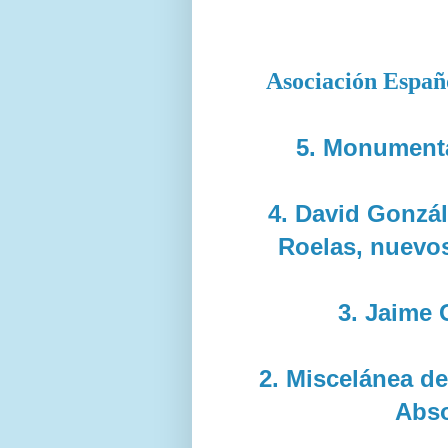
Asociación Españo
5. Monumenta
4. David Gonzá
Roelas, nuevo
3. Jaime 
2. Miscelánea d
Abso