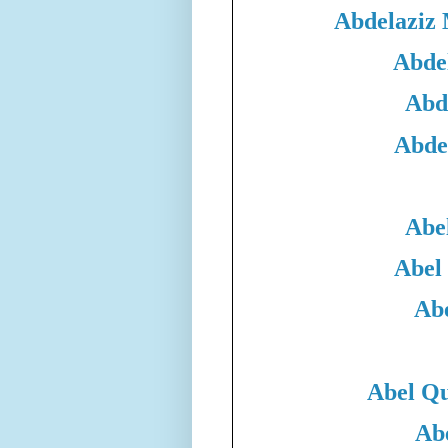
Abdelaziz
Abde
Abd
Abde
Abe
Abel
Abe
Abel Qu
Ab