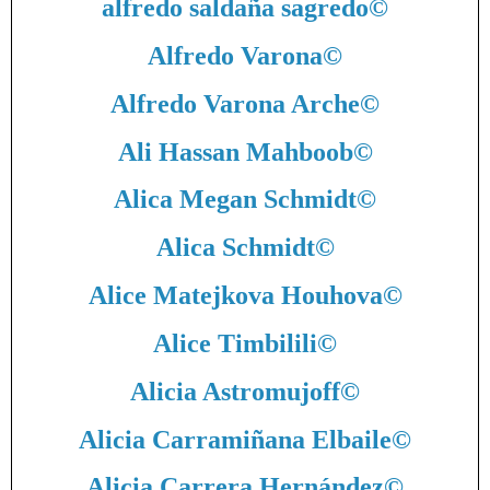
alfredo saldaña sagredo
©
Alfredo Varona
©
Alfredo Varona Arche
©
Ali Hassan Mahboob
©
Alica Megan Schmidt
©
Alica Schmidt
©
Alice Matejkova Houhova
©
Alice Timbilili
©
Alicia Astromujoff
©
Alicia Carramiñana Elbaile
©
Alicia Carrera Hernández
©