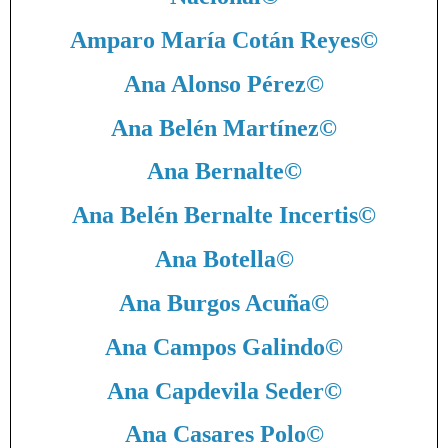
Amparo María Cotán Reyes
©
Ana Alonso Pérez
©
Ana Belén Martínez
©
Ana Bernalte
©
Ana Belén Bernalte Incertis
©
Ana Botella
©
Ana Burgos Acuña
©
Ana Campos Galindo
©
Ana Capdevila Seder
©
Ana Casares Polo
©