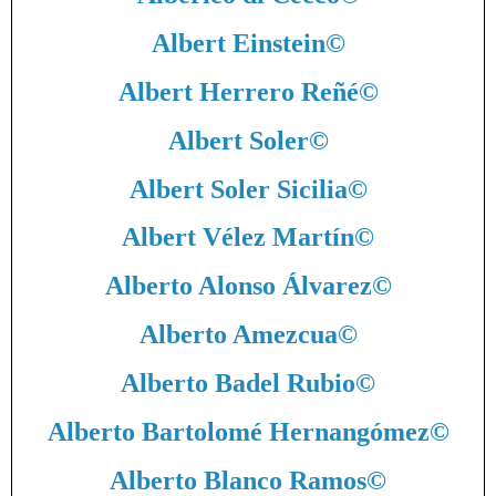
Albert Einstein
©
Albert Herrero Reñé
©
Albert Soler
©
Albert Soler Sicilia
©
Albert Vélez Martín
©
Alberto Alonso Álvarez
©
Alberto Amezcua
©
Alberto Badel Rubio
©
Alberto Bartolomé Hernangómez
©
Alberto Blanco Ramos
©