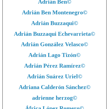
Adrián Ben
©
Adrián Ben Montenegro
©
Adrián Buzzaqui
©
Adrián Buzzaqui Echevarrieta
©
Adrián González Velasco
©
Adrián Lago Tizón
©
Adrián Pérez Ramírez
©
Adrián Suárez Uriel
©
Adriana Calderón Sánchez
©
adrienne herzog
©
África López Romero
©