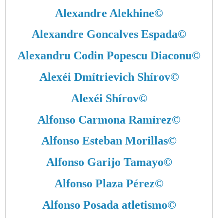
Alexandre Alekhine
©
Alexandre Goncalves Espada
©
Alexandru Codin Popescu Diaconu
©
Alexéi Dmítrievich Shírov
©
Alexéi Shírov
©
Alfonso Carmona Ramírez
©
Alfonso Esteban Morillas
©
Alfonso Garijo Tamayo
©
Alfonso Plaza Pérez
©
Alfonso Posada atletismo
©