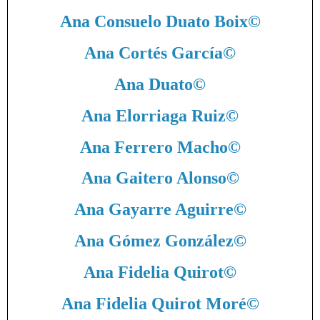
Ana Consuelo Duato Boix
©
Ana Cortés García
©
Ana Duato
©
Ana Elorriaga Ruiz
©
Ana Ferrero Macho
©
Ana Gaitero Alonso
©
Ana Gayarre Aguirre
©
Ana Gómez González
©
Ana Fidelia Quirot
©
Ana Fidelia Quirot Moré
©