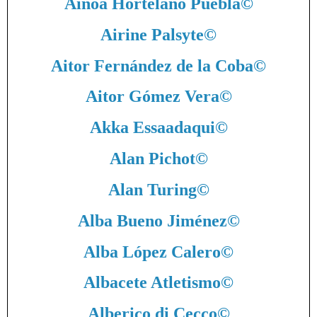
Ainoa Hortelano Puebla
©
Airine Palsyte
©
Aitor Fernández de la Coba
©
Aitor Gómez Vera
©
Akka Essaadaqui
©
Alan Pichot
©
Alan Turing
©
Alba Bueno Jiménez
©
Alba López Calero
©
Albacete Atletismo
©
Alberico di Cecco
©