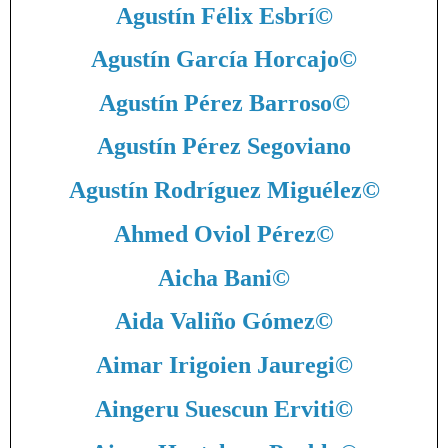
Agustín Félix Esbrí
©
Agustín García Horcajo
©
Agustín Pérez Barroso
©
Agustín Pérez Segoviano
Agustín Rodríguez Miguélez
©
Ahmed Oviol Pérez
©
Aicha Bani
©
Aida Valiño Gómez
©
Aimar Irigoien Jauregi
©
Aingeru Suescun Erviti
©