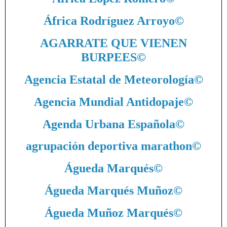
África Rodríguez Arroyo
©
AGARRATE QUE VIENEN
BURPEES
©
Agencia Estatal de Meteorología
©
Agencia Mundial Antidopaje
©
Agenda Urbana Española
©
agrupación deportiva marathon
©
Águeda Marqués
©
Águeda Marqués Muñoz
©
Águeda Muñoz Marqués
©