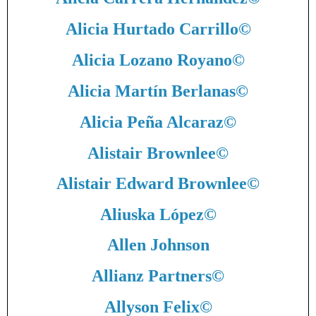
Alicia Hurtado Carrillo
©
Alicia Lozano Royano
©
Alicia Martín Berlanas
©
Alicia Peña Alcaraz
©
Alistair Brownlee
©
Alistair Edward Brownlee
©
Aliuska López
©
Allen Johnson
Allianz Partners
©
Allyson Felix
©