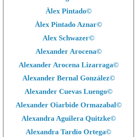
Àlex Pintado
©
Àlex Pintado Aznar
©
Alex Schwazer
©
Alexander Arocena
©
Alexander Arocena Lizarraga
©
Alexander Bernal González
©
Alexander Cuevas Luengo
©
Alexander Oiarbide Ormazabal
©
Alexandra Aguilera Quitzke
©
Alexandra Tardío Ortega
©