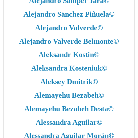
Alejandro Samper Jara
©
Alejandro Sánchez Piñuela
©
Alejandro Valverde
©
Alejandro Valverde Belmonte
©
Aleksandr Kostin
©
Aleksandra Kosteniuk
©
Aleksey Dmitrik
©
Alemayehu Bezabeh
©
Alemayehu Bezabeh Desta
©
Alessandra Aguilar
©
Alessandra Aguilar Morán
©