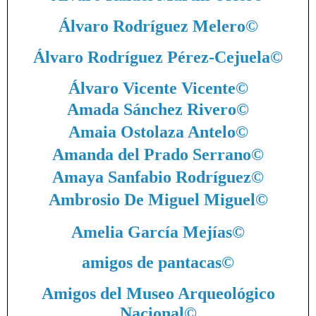
Álvaro Rodríguez Melero
©
Álvaro Rodríguez Pérez-Cejuela
©
Álvaro Vicente Vicente
©
Amada Sánchez Rivero
©
Amaia Ostolaza Antelo
©
Amanda del Prado Serrano
©
Amaya Sanfabio Rodríguez
©
Ambrosio De Miguel Miguel
©
Amelia García Mejías
©
amigos de pantacas
©
Amigos del Museo Arqueológico
Nacional
©