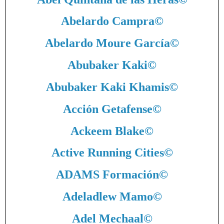
Abelardo Campra
©
Abelardo Moure García
©
Abubaker Kaki
©
Abubaker Kaki Khamis
©
Acción Getafense
©
Ackeem Blake
©
Active Running Cities
©
ADAMS Formación
©
Adeladlew Mamo
©
Adel Mechaal
©