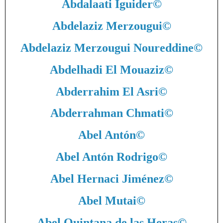
Abdalaati Iguider
©
Abdelaziz Merzougui
©
Abdelaziz Merzougui Noureddine
©
Abdelhadi El Mouaziz
©
Abderrahim El Asri
©
Abderrahman Chmati
©
Abel Antón
©
Abel Antón Rodrigo
©
Abel Hernaci Jiménez
©
Abel Mutai
©
Abel Quintana de las Heras
©