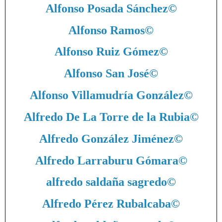
Alfonso Posada Sánchez
©
Alfonso Ramos
©
Alfonso Ruiz Gómez
©
Alfonso San José
©
Alfonso Villamudría González
©
Alfredo De La Torre de la Rubia
©
Alfredo González Jiménez
©
Alfredo Larraburu Gómara
©
alfredo saldaña sagredo
©
Alfredo Pérez Rubalcaba
©