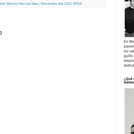
drid
,
Marcos Pascual Sainz
,
Recuerdos año 2022
,
RFEA
o
En Me
pasió
los sa
guiño 
mejor
disfru
¿Qué 
Adidas