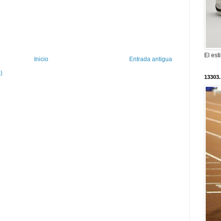
El est
Inicio
Entrada antigua
)
13303.