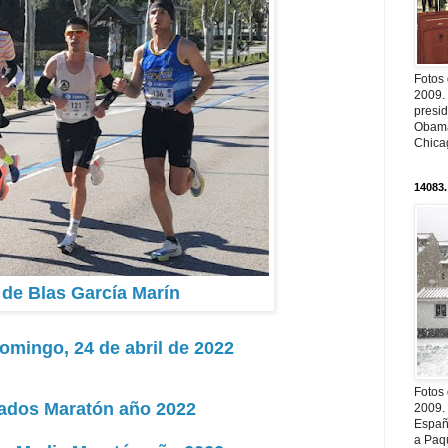
Fotos
2009.
presi
Obama
Chica
14083.
 de Blas García Marín
omingo, 24 de abril de 2022
Fotos
ados Maratón año 2022
2009.
Españ
a Paqu