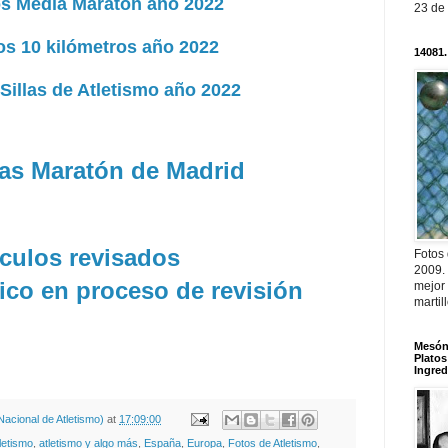
s Media Maratón año 2022
23 de
os 10 kilómetros año 2022
14081.
Sillas de Atletismo año 2022
ías Maratón de Madrid
ículos revisados
Fotos
2009.
ico en proceso de revisión
mejor
martil
Mesón 
Platos
Ingred
acional de Atletismo)
at
17:09:00
letismo
,
atletismo y algo más
,
España
,
Europa
,
Fotos de Atletismo
,