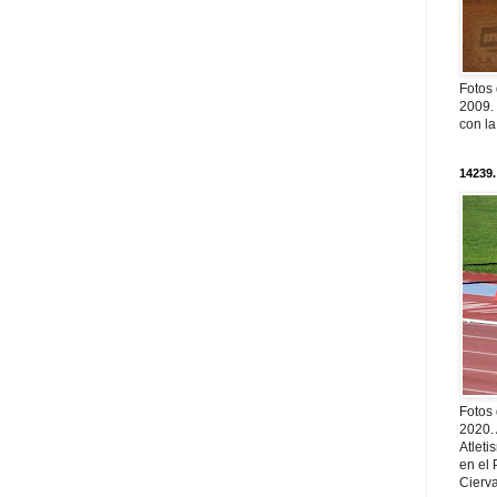
Fotos
2009. 
con l
14239.
Fotos
2020.
Atleti
en el 
Cierva