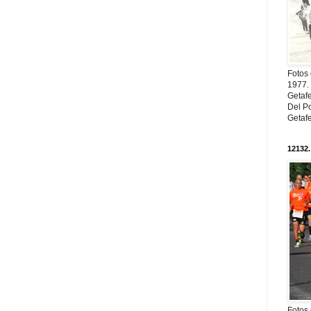
Fotos
1977. 
Getaf
Del Po
Getaf
12132.
Fotos