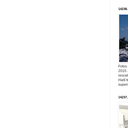
14238.
Fotos
2010. 
resca
Haití
superv
14237.