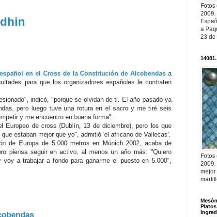
Fotos
2009.
dhin
Españ
a Paqu
23 de
14081.
español en el
Cross
de la Constitución de
Alcobendas
a
icultades
para que los
organizadores
españoles le contraten
esionado", indicó, "porque se olvidan de ti. El año pasado ya
ndas
, pero luego tuve una rotura en el sacro y me tiré seis
ompetir y me encuentro en buena forma".
 el Europeo de
cross
(
Dublín
, 13 de diciembre), pero los que
que estaban mejor que yo", admitió 'el africano de
Vallecas
'.
peón de Europa de 5.000 metros en
Múnich
2002, acaba de
 pero piensa seguir en activo, al menos un año más: "Quiero
Fotos
y voy a trabajar a fondo para ganarme el puesto en 5.000",
2009.
mejor
martil
Mesón 
Platos
Ingred
cobendas