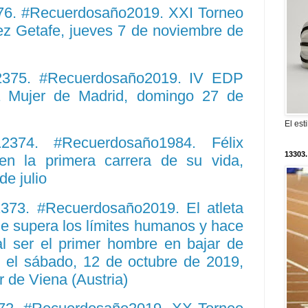
76. #Recuerdosaño2019. XXI Torneo
ez Getafe, jueves 7 de noviembre de
12375. #Recuerdosaño2019. IV EDP
a Mujer de Madrid, domingo 27 de
El est
 12374. #Recuerdosaño1984. Félix
13303.
en la primera carrera de su vida,
de julio
2373. #Recuerdosaño2019. El atleta
e supera los límites humanos y hace
al ser el primer hombre en bajar de
, el sábado, 12 de octubre de 2019,
er de Viena (Austria)