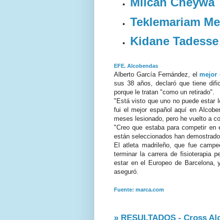
Milcah Cheywa
Teklemariam Me
Kidane Tadesse
EFE.
Alcobendas
Alberto
García Fernández
, el
mejor 
sus 38 años, declaró que tiene
dif
porque le tratan "como un retirado".
"Está visto que uno no puede estar l
fui el mejor español aquí en
Alcobe
meses lesionado, pero he vuelto a c
"Creo que estaba para competir en
están seleccionados han demostrado 
El atleta madrileño, que fue cam
terminar la carrera de fisioterapia
estar en el Europeo de Barcelona, 
aseguró.
Fuente: marca.
com
» RESULTADOS - Cross Al