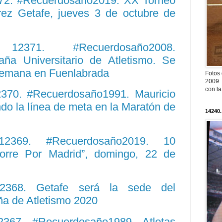
372. #Recuerdosaño2019. XX Torneo
ez Getafe, jueves 3 de octubre de
o. 12371. #Recuerdosaño2008.
a Universitario de Atletismo. Se
 semana en Fuenlabrada
Fotos
2009. 
con l
2370. #Recuerdosaño1991. Mauricio
o la línea de meta en la Maratón de
14240.
. 12369. #Recuerdosaño2019. 10
Corre Por Madrid”, domingo, 22 de
 12368. Getafe será la sede del
a de Atletismo 2020
12367. #Recuerdosaño1989. Atletas