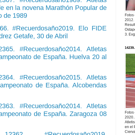
afe en la novena Marathón Popular de
ro de 1989
Fotos
2012.
Resul
366. #Recuerdosaño2019. Elo FIDE
Ostapc
3. Evg
rez Getafe, 30 de Abril
12365. #Recuerdosaño2014. Atletas
14239.
Campeonato de España. Huelva 20 al
12364. #Recuerdosaño2015. Atletas
 Campeonato de España. Alcobendas
12363. #Recuerdosaño2014. Atletas
Campeonato de España. Zaragoza 08
Fotos
2020.
Atleti
en el 
Cierva
. 12362. #Recuerdosaño2019.