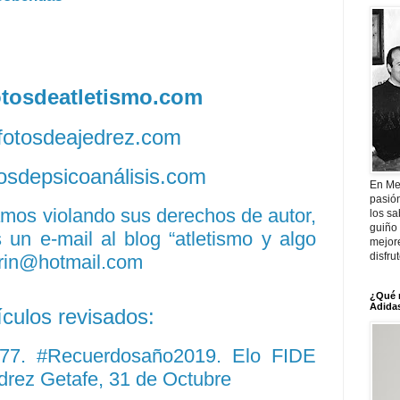
fotosdeatletismo.com
/fotosdeajedrez.com
otosdepsicoanálisis.com
En Me
pasió
amos violando sus derechos de autor,
los sa
guiño 
un e-mail al blog “atletismo y algo
mejor
disfru
rin@hotmail.com
¿Qué 
Adidas
ículos revisados:
377. #Recuerdosaño2019. Elo FIDE
drez Getafe, 31 de Octubre