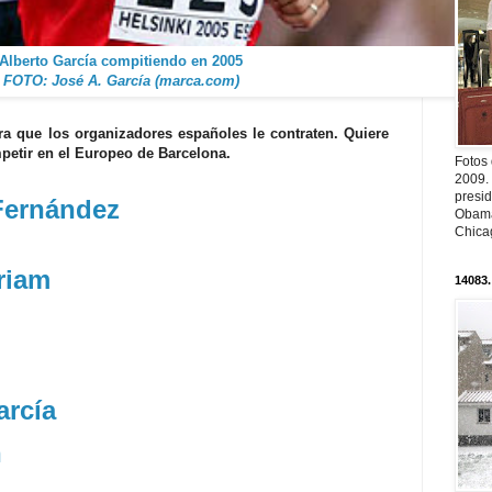
Alberto
García
compitiendo en 2005
FOTO: José A.
García
(marca.
com
)
ra que los
organizadores
españoles le contraten. Quiere
petir en el Europeo de Barcelona.
Fotos
2009.
presi
Fernández
Obama
Chica
riam
14083.
arcía
n