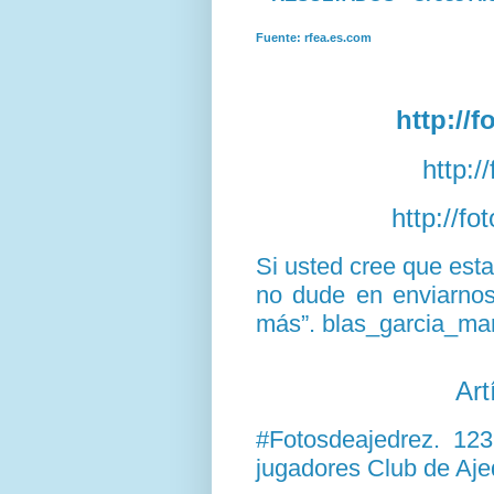
Fuente: rfea.es.
com
http://
http:/
http://f
Si usted cree que est
no dude en enviarnos 
más”. blas_garcia_ma
Art
#Fotosdeajedrez. 12
jugadores Club de Aje