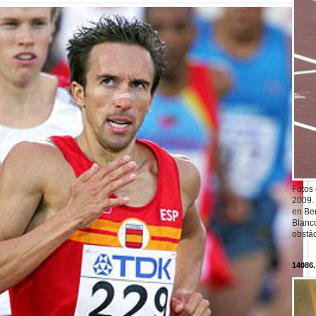
Fotos
2009.
en Ber
Blanc
obstá
14086.