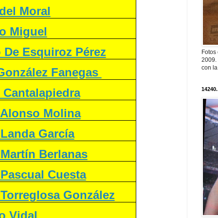
del Moral
o Miguel
o De Esquiroz Pérez
Fotos
2009. 
con l
 González Fanegas
 Cantalapiedra
14240.
 Alonso Molina
 Landa García
 Martín Berlanas
 Pascual Cuesta
 Torreglosa González
o Vidal