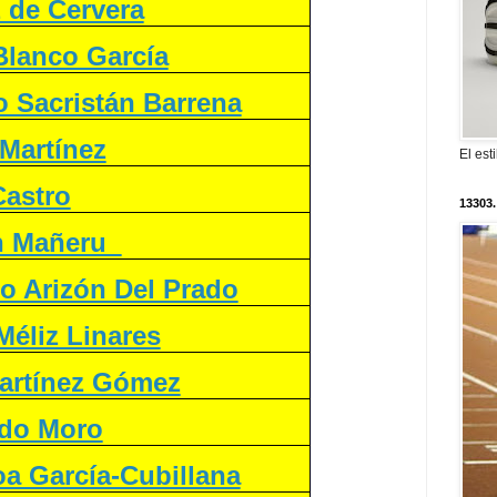
z de Cervera
Blanco García
o Sacristán Barrena
 Martínez
El est
Castro
13303.
in Mañeru
o Arizón Del Prado
Méliz Linares
Martínez Gómez
ndo Moro
oa García-Cubillana