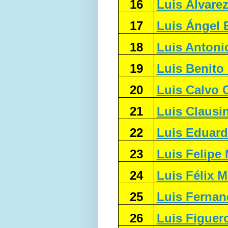
16
Luis Álvare
17
Luis Ángel 
18
Luis Antoni
19
Luis Benito
20
Luis Calvo 
21
Luis Claus
22
Luis Eduard
23
Luis Felipe 
24
Luis Félix 
25
Luis Ferna
26
Luis Figuer