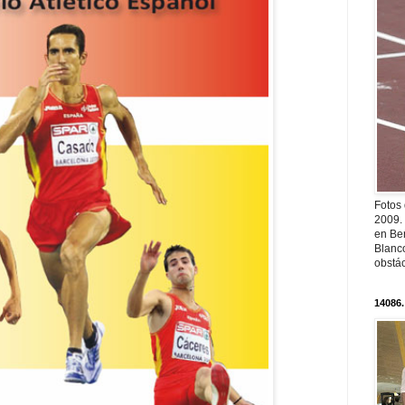
Fotos
2009.
en Ber
Blanc
obstá
14086.