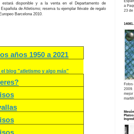
Españ
, estará disponible y a la venta en el Departamento de
a Paqu
Española de Atletismo; reserva tu ejemplar llévate de regalo
23 de
l Europeo Barcelona 2010.
14081.
os años 1950 a 2021
 el blog "atletismo y algo más"
 eres?
Fotos
2009.
isos
mejor
martil
allas
Mesón 
Platos
isos
Ingred
isos