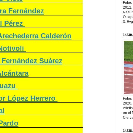
Fotos
2012.
ra Fernández
Resul
Ostapc
l Pérez
3. Evg
Arechederra Calderón
14239.
Notivoli
 Fernández Suárez
Alcántara
Zuazu
or López Herrero
Fotos
2020.
Atleti
al
en el 
Cierva
Pardo
14238.