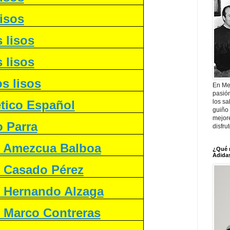
isos
 lisos
 lisos
s lisos
En Me
pasió
ético Español
los sa
guiño 
mejor
 Parra
disfru
o Amezcua Balboa
¿Qué 
Adidas
o Casado Pérez
o Hernando Alzaga
o Marco Contreras