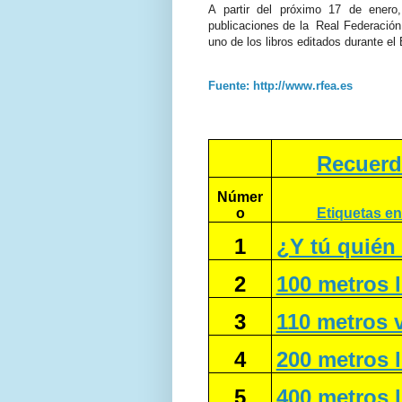
A partir del próximo 17 de enero
publicaciones de la Real Federación 
uno de los libros editados durante e
Fuente: http://www.rfea.es
Recuerd
Númer
o
Etiquetas en
1
¿Y tú quién
2
100 metros l
3
110 metros v
4
200 metros l
5
400 metros l