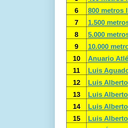
6
800 metros l
7
1.500 metros
8
5.000 metros
9
10.000 metro
10
Anuario Atl
11
Luis Aguado
12
Luis Albert
13
Luis Albert
14
Luis Albert
15
Luis Albert