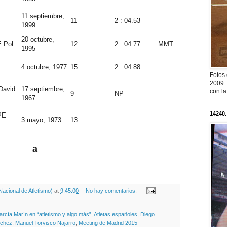
11 septiembre,
11
2 : 04.53
1999
20 octubre,
 Pol
12
2 : 04.77
MMT
1995
4 octubre, 1977
15
2 : 04.88
Fotos
2009. 
avid
17 septiembre,
con l
9
NP
1967
14240.
PE
3 mayo, 1973
13
a
acional de Atletismo)
at
9:45:00
No hay comentarios:
arcía Marín en “atletismo y algo más”
,
Atletas españoles
,
Diego
nchez
,
Manuel Torvisco Najarro
,
Meeting de Madrid 2015