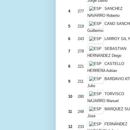
Jorge David
SANCHEZ
4
277
NAVARRO Roberto
CANO SANCH
5
219
Guillermo
6
243
LARROY GIL 
SEBASTIAN
7
278
HERNANDEZ Diego
CASTELLO
8
221
HERRERA Adrian
BARDAVIO AT
9
211
Julio
TORVISCO
10
280
NAJARRO Manuel
MARQUEZ SU
11
248
Jose
FERNÁNDEZ
12
233