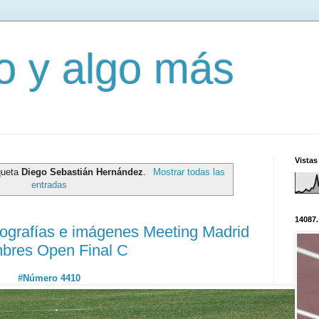
mo y algo más
Vistas
queta
Diego Sebastián Hernández
.
Mostrar todas las
entradas
14087.
tografías e imágenes Meeting Madrid
bres Open Final C
#Número 4410