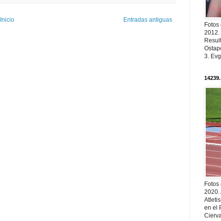
Inicio
Entradas antiguas
Fotos
2012.
Resul
Ostapc
3. Evg
14239.
Fotos
2020.
Atleti
en el 
Cierva