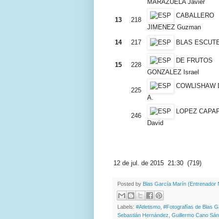
MARAZUELA Javier
CABALLERO
13
218
JIMENEZ Guzman
14
217
BLAS ESCUTE
DE FRUTOS
15
228
GONZALEZ Israel
COWLISHAW D
225
A.
LOPEZ CAPA
246
David
12 de jul. de 2015 21:30 (719)
Posted by
Blas García Marín (Entrenador N
Labels:
#Atletismo
,
#Fotografías de Blas G
Sebastián Hernández
,
Guillermo Cano Sá