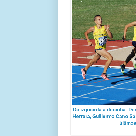
De izquierda a derecha: Di
Herrera, Guillermo Cano Sá
últimos