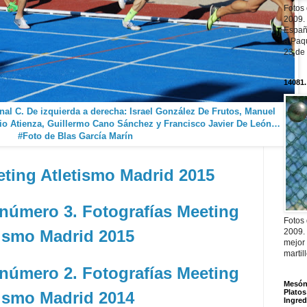
Fotos
2009.
Españ
a Paqu
23 de
14081.
l C. De izquierda a derecha: Israel González De Frutos, Manuel
vio Atienza, Guillermo Cano Sánchez y Francisco Javier De León…
#Foto de Blas García Marín
ting Atletismo Madrid 2015
número 3. Fotografías Meeting
Fotos
tismo Madrid 2015
2009.
mejor
martil
número 2. Fotografías Meeting
Mesón 
Platos
tismo Madrid 2014
Ingred