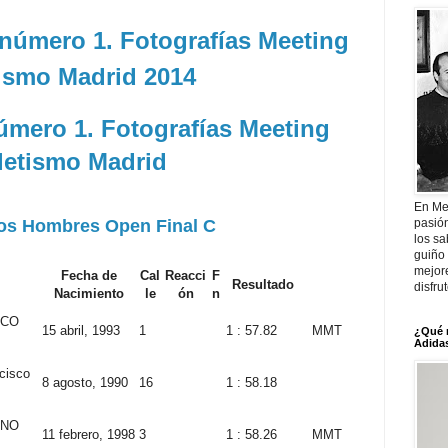
número 1. Fotografías Meeting
tismo Madrid 2014
úmero 1. Fotografías Meeting
letismo Madrid
En Me
os Hombres Open Final C
pasió
los sa
guiño 
mejor
Fecha de
Cal
Reacci
F
Resultado
disfru
Nacimiento
le
ón
n
SCO
15 abril, 1993
1
1 : 57.82
MMT
¿Qué 
Adidas
cisco
8 agosto, 1990
16
1 : 58.18
ENO
11 febrero, 1998
3
1 : 58.26
MMT