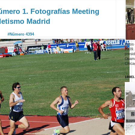
úmero 1. Fotografías Meeting
letismo Madrid
#Número 4394
Fotos
2009.
presi
Obama
Chica
14083.