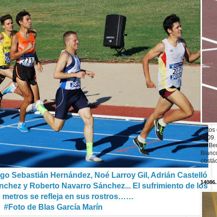
Fotos
2009.
en Ber
Blanc
obstá
ego Sebastián Hernández, Noé Larroy Gil, Adrián Castelló
14086.
nchez y Roberto Navarro Sánchez... El sufrimiento de los
 metros se refleja en sus rostros……
#Foto de Blas García Marín