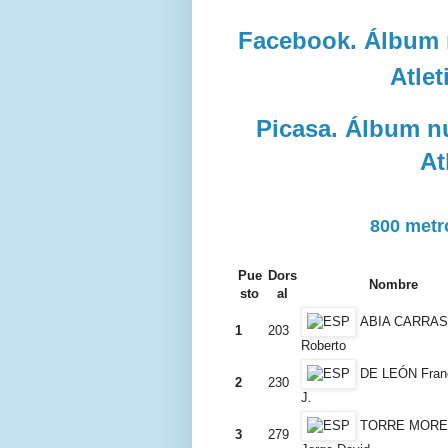
Facebook. Álbum 
Atle
Picasa. Álbum n
At
800 metr
Pue
Dors
Nombre
sto
al
ABIA CARRA
1
203
Roberto
DE LEÓN Fran
2
230
J.
TORRE MOR
3
279