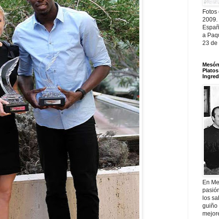
Fotos
2009.
Españ
a Paqu
23 de
Mesón 
Platos
Ingred
En Me
pasió
los sa
guiño 
mejor