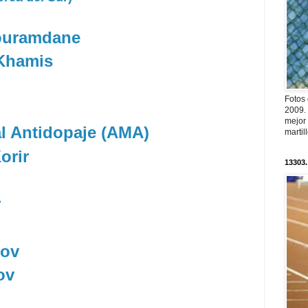
ouramdane
Khamis
Fotos
2009.
mejor
l Antidopaje (AMA)
martil
orir
13303.
r
kov
ov