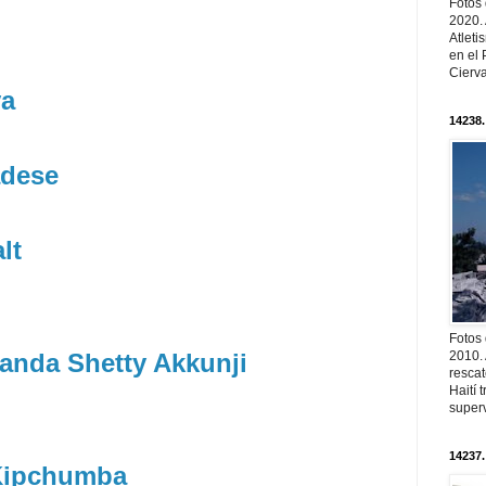
Fotos
2020.
Atleti
en el 
Cierva
va
14238.
adese
lt
Fotos
anda Shetty Akkunji
2010. 
resca
Haití
superv
14237.
Kipchumba