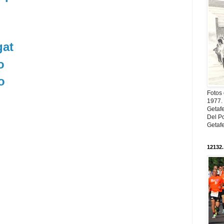
gat
o
o
Fotos
1977. 
Getaf
Del Po
Getaf
12132.