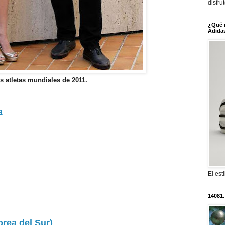
disfru
¿Qué 
Adidas
s atletas mundiales de 2011.
a
El est
14081.
rea del Sur)