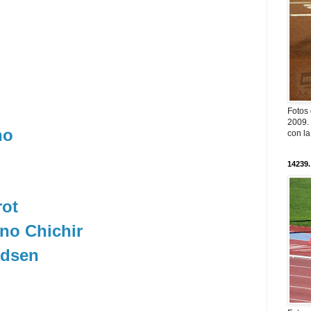
Fotos
2009. 
ho
con l
14239.
rot
no Chichir
ldsen