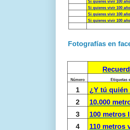
Si quieres vivir 100 a
Si quieres vivir 100 añ
Si quieres vivir 100 a
Si quieres vivir 100 añ
Fotografías en fa
Recuerd
Número
Etiquetas 
1
¿Y tú quién
2
10.000 metro
3
100 metros l
4
110 metros v