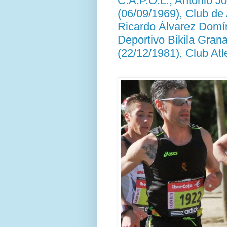
C.A.P.O.L.; Antonio J
(06/09/1969), Club de
Ricardo Álvarez Domín
Deportivo Bikila Gran
(22/12/1981), Club Atl