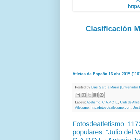
https
Clasificación M
Atletas de España 16 abr 2015 (116
Posted by
Blas García Marín (Entrenador N
Labels:
Atletismo
,
C.A.P.O.L.
,
Club de Atlet
Atletismo
,
http://fotosdeatletismo.com
,
José
Fotosdeatletismo. 11
populares: “Julio del 