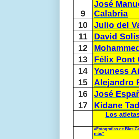
José Manu
9
Calabria
10
Julio del 
11
David Solí
12
Mohammed
13
Félix Pont
14
Youness Ai
15
Alejandro 
16
José Espa
17
Kidane Tad
Los atleta
#Fotografías de Blas Ga
más”