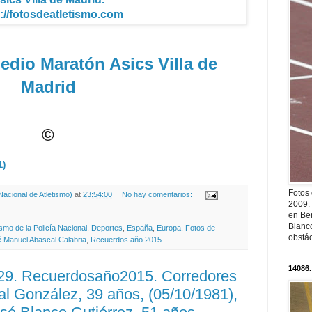
://fotosdeatletismo.com
edio Maratón Asics Villa de
Madrid
©
1)
Fotos
acional de Atletismo)
at
23:54:00
No hay comentarios:
2009.
en Ber
Blanc
ismo de la Policía Nacional
,
Deportes
,
España
,
Europa
,
Fotos de
obstá
 Manuel Abascal Calabria
,
Recuerdos año 2015
14086.
729. Recuerdosaño2015. Corredores
Val González, 39 años, (05/10/1981),