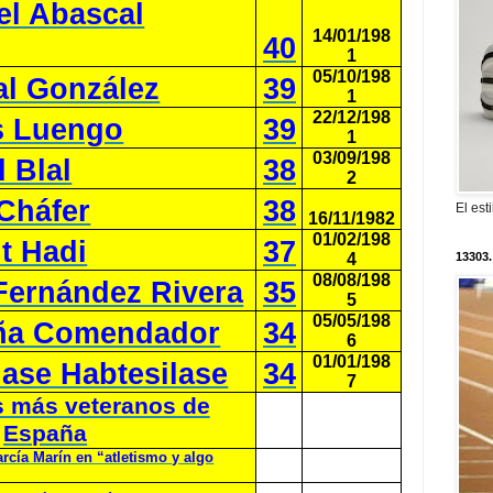
el Abascal
14/01/198
40
1
05/10/198
Val González
39
1
22/12/198
s Luengo
39
1
03/09/198
 Blal
38
2
 Cháfer
38
El est
16/11/1982
01/02/198
t Hadi
37
4
13303.
08/08/198
Fernández Rivera
35
5
05/05/198
ña Comendador
34
6
01/01/198
ase Habtesilase
34
7
s más veteranos de
España
rcía Marín en “atletismo y algo