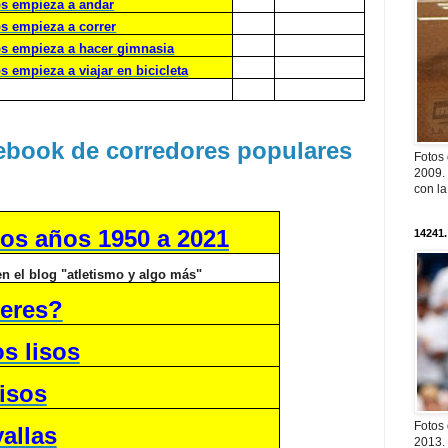
ños empieza a andar
os empieza a correr
ños empieza a hacer gimnasia
os empieza a viajar en bicicleta
cebook de corredores populares
Fotos
2009. 
con l
os años 1950 a 2021
14241.
en el blog "atletismo y algo más"
 eres?
s lisos
isos
Fotos
allas
2013. 