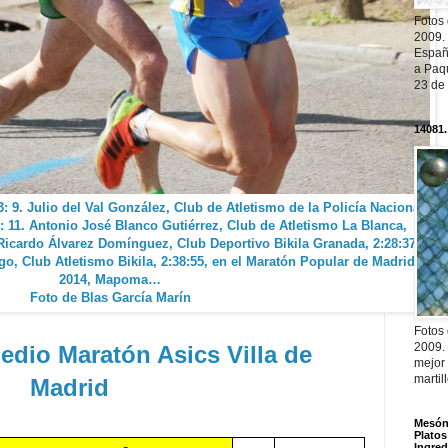
Fotos
2009.
Españ
a Paqu
23 de
14081.
: 9. Julio del Val González, Club de Atletismo de la Policía Nacional
67: 11. Antonio José Blanco Gutiérrez, Club de Atletismo La Blanca,
 Ricardo Álvarez Domínguez, Club Deportivo Bikila Granada, 2:28:37 y
go, Club Atletismo Bikila, 2:38:55, en el Maratón Popular de Madrid
2014, Mapoma…
Foto de Blas García Marín
Fotos
2009.
edio Maratón Asics Villa de
mejor
martil
Madrid
Mesón 
Platos
Ingred