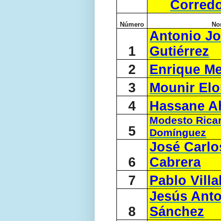
Corredo
Número
No
Antonio J
1
Gutiérrez
2
Enrique M
3
Mounir Elo
4
Hassane A
Modesto Ricar
5
Domínguez
José Carl
6
Cabrera
7
Pablo Vill
Jesús Ant
8
Sánchez