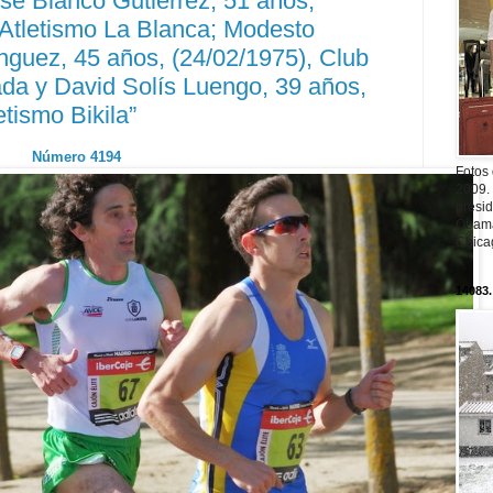
osé Blanco Gutiérrez, 51 años,
 Atletismo La Blanca; Modesto
guez, 45 años, (24/02/1975), Club
ada y David Solís Luengo, 39 años,
etismo Bikila”
Número 4194
Fotos
2009.
presi
Obama
Chica
14083.