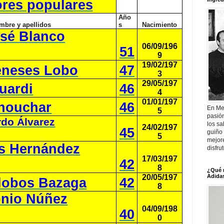
res populares
Año
mbre y apellidos
s
Nacimiento
osé Blanco
06/09/196
51
9
19/02/197
eneses Lobo
47
3
29/05/197
uardi
46
4
01/01/197
houchar
46
En Me
5
pasió
do Álvarez
los sa
24/02/197
45
guiño 
5
mejor
os Hernández
disfru
17/03/197
42
8
¿Qué 
20/05/197
Adidas
alobos Bazaga
42
8
onio Núñez
04/09/198
40
0