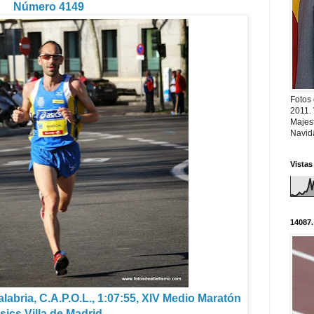
Número 4149
Fotos
2011.
Majest
Navid
Vistas
14087.
labria, C.A.P.O.L., 1:07:55, XIV Medio Maratón
sics Villa de Madrid.