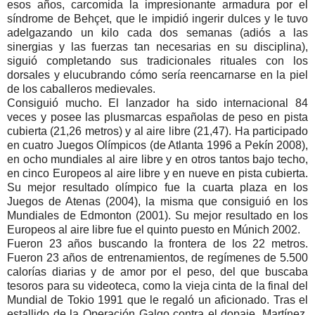
esos años, carcomida la impresionante armadura por el
síndrome de Behçet, que le impidió ingerir dulces y le tuvo
adelgazando un kilo cada dos semanas (adiós a las
sinergias y las fuerzas tan necesarias en su disciplina),
siguió completando sus tradicionales rituales con los
dorsales y elucubrando cómo sería reencarnarse en la piel
de los caballeros medievales.
Consiguió mucho. El lanzador ha sido internacional 84
veces y posee las plusmarcas españolas de peso en pista
cubierta (21,26 metros) y al aire libre (21,47). Ha participado
en cuatro Juegos Olímpicos (de Atlanta 1996 a Pekín 2008),
en ocho mundiales al aire libre y en otros tantos bajo techo,
en cinco Europeos al aire libre y en nueve en pista cubierta.
Su mejor resultado olímpico fue la cuarta plaza en los
Juegos de Atenas (2004), la misma que consiguió en los
Mundiales de Edmonton (2001). Su mejor resultado en los
Europeos al aire libre fue el quinto puesto en Múnich 2002.
Fueron 23 años buscando la frontera de los 22 metros.
Fueron 23 años de entrenamientos, de regímenes de 5.500
calorías diarias y de amor por el peso, del que buscaba
tesoros para su videoteca, como la vieja cinta de la final del
Mundial de Tokio 1991 que le regaló un aficionado. Tras el
estallido de la Operación Galgo contra el dopaje, Martínez,