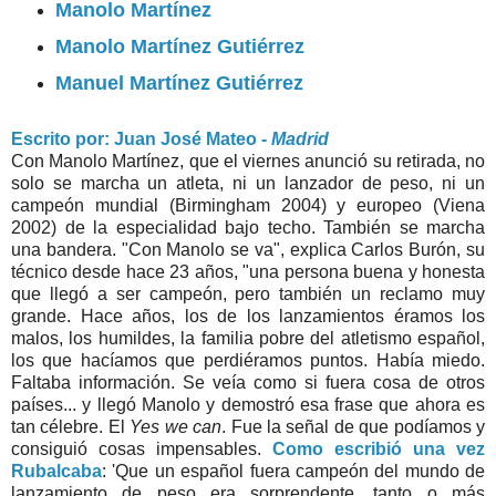
Manolo Martínez
Manolo Martínez Gutiérrez
Manuel Martínez Gutiérrez
Escrito por: Juan José Mateo
- Madrid
Con Manolo Martínez, que el viernes anunció su retirada, no
solo se marcha un atleta, ni un lanzador de peso, ni un
campeón mundial (Birmingham 2004) y europeo (Viena
2002) de la especialidad bajo techo. También se marcha
una bandera. "Con Manolo se va", explica Carlos Burón, su
técnico desde hace 23 años, "una persona buena y honesta
que llegó a ser campeón, pero también un reclamo muy
grande. Hace años, los de los lanzamientos éramos los
malos, los humildes, la familia pobre del atletismo español,
los que hacíamos que perdiéramos puntos. Había miedo.
Faltaba información. Se veía como si fuera cosa de otros
países... y llegó Manolo y demostró esa frase que ahora es
tan célebre. El
Yes we can
. Fue la señal de que podíamos y
consiguió cosas impensables.
Como escribió una vez
Rubalcaba
: 'Que un español fuera campeón del mundo de
lanzamiento de peso era sorprendente, tanto o más