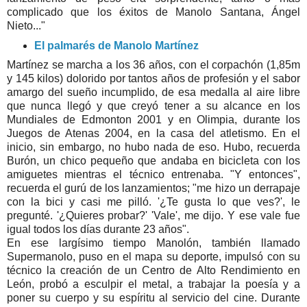
complicado que los éxitos de Manolo Santana, Ángel
Nieto..."
El palmarés de Manolo Martínez
Martínez se marcha a los 36 años, con el corpachón (1,85m
y 145 kilos) dolorido por tantos años de profesión y el sabor
amargo del sueño incumplido, de esa medalla al aire libre
que nunca llegó y que creyó tener a su alcance en los
Mundiales de Edmonton 2001 y en Olimpia, durante los
Juegos de Atenas 2004, en la casa del atletismo. En el
inicio, sin embargo, no hubo nada de eso. Hubo, recuerda
Burón, un chico pequeño que andaba en bicicleta con los
amiguetes mientras el técnico entrenaba. "Y entonces",
recuerda el gurú de los lanzamientos; "me hizo un derrapaje
con la bici y casi me pilló. '¿Te gusta lo que ves?', le
pregunté. '¿Quieres probar?' 'Vale', me dijo. Y ese vale fue
igual todos los días durante 23 años".
En ese largísimo tiempo Manolón, también llamado
Supermanolo, puso en el mapa su deporte, impulsó con su
técnico la creación de un Centro de Alto Rendimiento en
León, probó a esculpir el metal, a trabajar la poesía y a
poner su cuerpo y su espíritu al servicio del cine. Durante