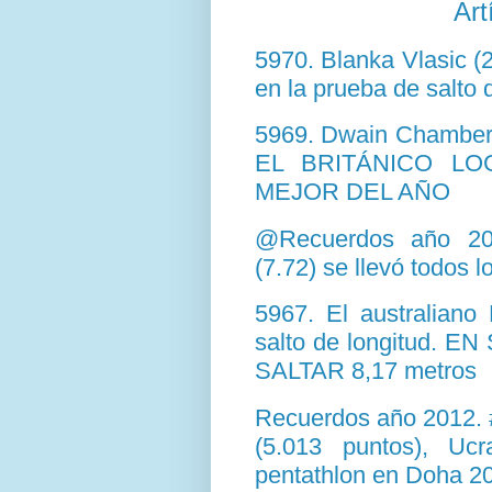
Art
5970. Blanka Vlasic 
en la prueba de salto 
5969. Dwain Chambers
EL BRITÁNICO LO
MEJOR DEL AÑO
@Recuerdos año 201
(7.72) se llevó todos l
5967. El australiano 
salto de longitud.
SALTAR 8,17 metros
Recuerdos año 2012. #
(5.013 puntos), Uc
pentathlon en Doha 2