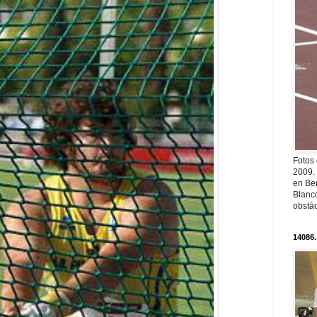
Fotos
2009.
en Ber
Blanc
obstá
14086.