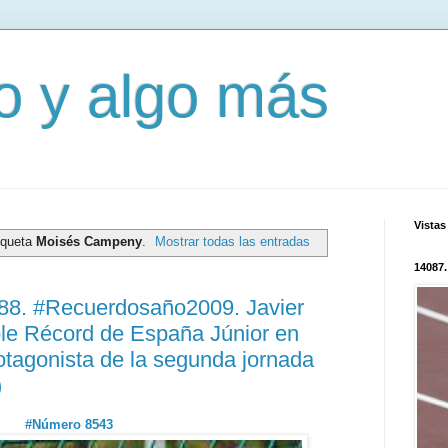
mo y algo más
Vistas
iqueta
Moisés Campeny
.
Mostrar todas las entradas
14087.
288. #Recuerdosaño2009. Javier
iple Récord de España Júnior en
rotagonista de la segunda jornada
)
#Número 8543