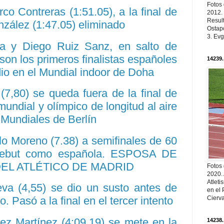
Fotos
co Contreras (1:51.05), a la final de
2012.
Resul
zález (1:47.05) eliminado
Ostapc
3. Evg
la y Diego Ruiz Sanz, en salto de
 son los primeros finalistas españoles
14239.
io en el Mundial indoor de Doha
 (7,80) se queda fuera de la final de
undial y olímpico de longitud al aire
s Mundiales de Berlín
lo Moreno (7.38) a semifinales de 60
 debut como española. ESPOSA DE
EL ATLÉTICO DE MADRID
Fotos
2020.
Atleti
eva (4,55) se dio un susto antes de
en el 
Cierva
o. Pasó a la final en el tercer intento
ez Martínez (4:09.19) se mete en la
14238.