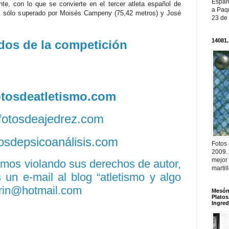
Españ
te, con lo que se convierte en el tercer atleta español de
a Paqu
na, sólo superado por Moisés Campeny (75,42 metros) y José
23 de
14081.
dos de la competición
fotosdeatletismo.com
/fotosdeajedrez.com
otosdepsicoanálisis.com
Fotos
2009.
mejor
amos violando sus derechos de autor,
martil
un e-mail al blog “atletismo y algo
rin@hotmail.com
Mesón 
Platos
Ingred