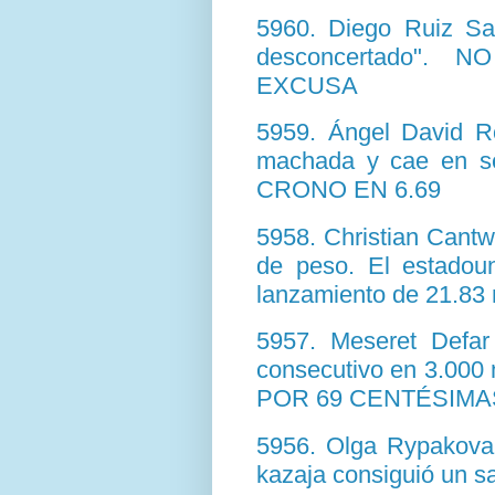
5960. Diego Ruiz San
desconcertado"
EXCUSA
5959. Ángel David R
machada y cae en s
CRONO EN 6.69
5958. Christian Cant
de peso. El estadoun
lanzamiento de 21.83
5957. Meseret Defar 
consecutivo en 3.0
POR 69 CENTÉSIMA
5956. Olga Rypakova s
kazaja consiguió un s