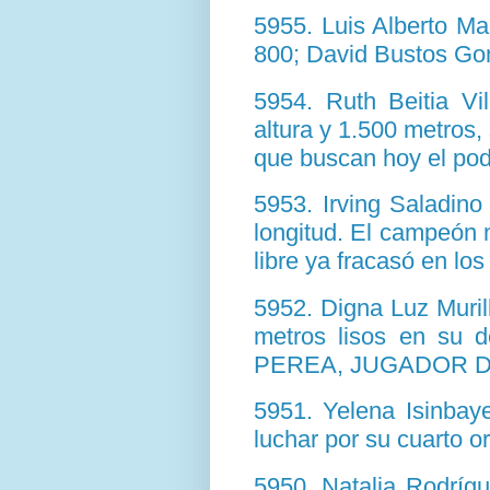
5955. Luis Alberto Mar
800; David Bustos Gon
5954. Ruth Beitia Vi
altura y 1.500 metros,
que buscan hoy el pod
5953. Irving Saladino
longitud. El campeón m
libre ya fracasó en lo
5952. Digna Luz Muril
metros lisos en su
PEREA, JUGADOR D
5951. Yelena Isinbay
luchar por su cuarto or
5950. Natalia Rodrígu