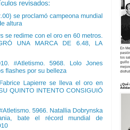
ículos revisados:
(2.00) se proclamó campeona mundial
de altura
 se redime con el oro en 60 metros.
GRÓ UNA MARCA DE 6.48, LA
En Me
pasió
los sa
0. #Atletismo. 5968. Lolo Jones
guiño 
mejor
os flashes por su belleza
disfru
Fabrice Lapierre se lleva el oro en
¿Qué 
Adidas
 EN SU QUINTO INTENTO CONSIGUIÓ
Atletismo. 5966. Natallia Dobrynska
rania, bate el récord mundial de
010