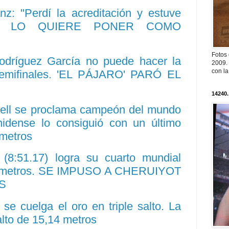
z: "Perdí la acreditación y estuve
. NO LO QUIERE PONER COMO
Fotos
odríguez García no puede hacer la
2009. 
con l
emifinales. 'EL PÁJARO' PARÓ EL
14240.
well se proclama campeón del mundo
idense lo consiguió con un último
 metros
(8:51.17) logra su cuarto mundial
00 metros. SE IMPUSO A CHERUIYOT
S
e cuelga el oro en triple salto. La
alto de 15,14 metros